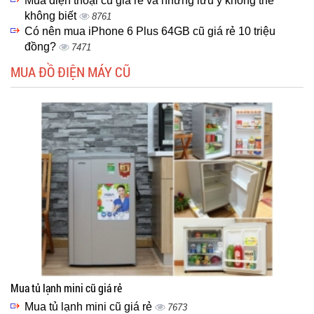
Mua điện thoại cũ giá rẻ và những lưu ý không thể
không biết
8761
Có nên mua iPhone 6 Plus 64GB cũ giá rẻ 10 triệu
đồng?
7471
MUA ĐỒ ĐIỆN MÁY CŨ
Mua tủ lạnh mini cũ giá rẻ
Mua tủ lạnh mini cũ giá rẻ
7673