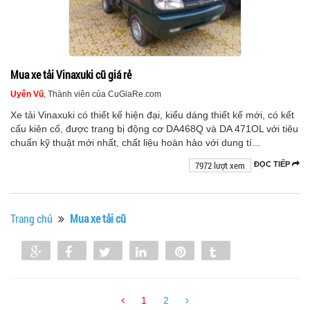
Mua xe tải Vinaxuki cũ giá rẻ
Uyên Vũ
, Thành viên của CuGiaRe.com
Xe tải Vinaxuki có thiết kế hiện đại, kiểu dáng thiết kế mới, có kết
cấu kiên cố, được trang bị động cơ DA468Q và DA 471OL với tiêu
chuẩn kỹ thuật mới nhất, chất liệu hoàn hảo với dung tí...
7972 lượt xem
ĐỌC TIẾP
Trang chủ
Mua xe tải cũ
Share
Share
Tweet
Share
Pin
Tumblr
0
1
2