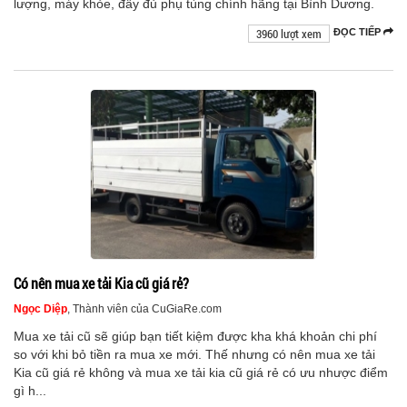
lượng, máy khỏe, đầy đủ phụ tùng chính hãng tại Bình Dương.
3960 lượt xem
ĐỌC TIẾP
Có nên mua xe tải Kia cũ giá rẻ?
Ngọc Diệp
, Thành viên của CuGiaRe.com
Mua xe tải cũ sẽ giúp bạn tiết kiệm được kha khá khoản chi phí
so với khi bỏ tiền ra mua xe mới. Thế nhưng có nên mua xe tải
Kia cũ giá rẻ không và mua xe tải kia cũ giá rẻ có ưu nhược điểm
gì h...