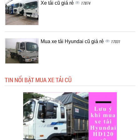
Xe tải cũ giá rẻ
17874
Mua xe tải Hyundai cũ giá rẻ
17031
TIN NỔI BẬT MUA XE TẢI CŨ