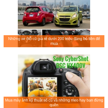
Những xe ôtô cũ giá rẻ dưới 200 triệu đáng bỏ tiền để
mua
Mua máy ảnh kỹ thuật số cũ và những mẹo hay bạn đừng
quên