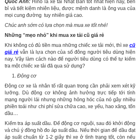
Quốc Anh:
Hino la xe tải Nhật Bản tốt nhất hiện nay, bền
bỉ và tiết kiệm nhiên liệu, được mệnh danh là ông vua của
mọi cung đường tuy nhiên giá cao.
Chúc anh sớm có lựa chọn mà mua xe tốt nhé!
Những “mẹo nhỏ” khi mua xe tải cũ giá rẻ
Khi không có đủ tiền mua những chiếc xe tải mới, thì xe
cũ
giá rẻ
vẫn là lựa chọn của số đông người tiêu dùng hiện
nay. Vậy làm cách nào để người tiêu dùng có thể tự kiểm
tra một chiếc xe tải đã qua sử dụng?
Động cơ
Động cơ xe là nhân tố rất quan trọng cần phải xem xét kỹ
lưỡng. Dù động cơ không ảnh hưởng trực tiếp tới tính
mạng người lái nhưng những hỏng hóc của nó gây nhiều
phiền toái như chi phí sửa chữa cao, xe yếu, hao xăng, tốn
dầu…
Kiểm tra áp suất dầu. Để động cơ nguội, sau đó khởi động
và chú ý đồng hồ đo áp suất dầu. Nếu thời gian để dầu đạt
áp suất chuẩn từ 1-2 giây thì xe ở tình trạng tốt, còn nếu