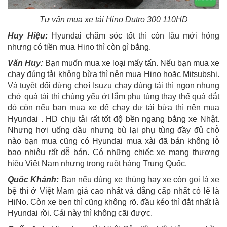
Tư vấn mua xe tải Hino Dutro 300 110HD
Huy Hiệu:
Hyundai chăm sóc tốt thì còn lâu mới hỏng
nhưng có tiền mua Hino thì còn gì bằng.
Văn Huy:
Bạn muốn mua xe loại mấy tấn. Nếu bạn mua xe
chạy đúng tải không bừa thì nên mua Hino hoặc Mitsubshi.
Và tuyệt đối đừng chơi Isuzu chạy đúng tải thì ngon nhung
chở quá tải thì chúng yếu ớt lắm phụ tùng thay thế quá đắt
đỏ còn nếu bạn mua xe để chạy dư tải bừa thì nên mua
Hyundai . HD chịu tải rất tốt độ bền ngang bằng xe Nhật.
Nhưng hơi uống dầu nhưng bù lại phụ tùng đầy đủ chỗ
nào bạn mua cũng có Hyundai mua xài đã bán không lỗ
bao nhiêu rất dễ bán. Có những chiếc xe mang thương
hiệu Việt Nam nhưng trong ruột hàng Trung Quốc.
Quốc Khánh:
Bạn nếu dùng xe thùng hay xe còn gọi là xe
bệ thì ở Việt Mam giá cao nhất và đẳng cấp nhất có lẽ là
HiNo. Còn xe ben thì cũng không rõ. đầu kéo thì đắt nhất là
Hyundai rồi. Cái này thì không cãi được.