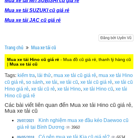
Mua xe tải MITSUBISHI cũ giá rẻ
Mua xe tải SUZUKI cũ giá rẻ
Mua xe tải JAC cũ giá rẻ
Đăng bởi Uyên Vũ
Trang chủ
Mua xe tải cũ
Mua xe tải Hino cũ giá rẻ
- Mua đồ cũ giá rẻ, thanh lý hàng cũ
|
Mua xe tải cũ
Tags:
kiểm tra
,
lái thử
,
mua xe tải cũ giá rẻ
,
mua xe tải Hino
cũ giá rẻ
,
so sánh
,
xe tải
,
xe tải cũ
,
xe tải cũ giá rẻ
,
xe tải cũ
Hino giá rẻ
,
xe tải cũ rẻ
,
xe tải Hino
,
xe tải Hino cũ
,
xe tải
Hino cũ giá rẻ
Các bài viết liên quan đến Mua xe tải Hino cũ giá rẻ,
Mua xe tải cũ
29/07/2021
Kinh nghiệm mua xe đầu kéo Daewoo cũ
giá rẻ tại Bình Dương
3960
09/05/2018
Có nên mua xe tải Kia cũ giá rẻ?
6634