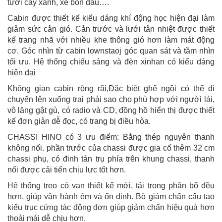
tưới cây xanh, xe bồn dầu….
Cabin được thiết kế kiểu dáng khí động học hiện đại làm
giảm sức cản gió. Cản trước và lưới tản nhiệt được thiết
kế trang nhã với nhiều khe thông gió hơn làm mát động
cơ. Góc nhìn từ cabin lownstaoj góc quan sát và tầm nhìn
tối ưu. Hệ thống chiếu sáng và đèn xinhan có kiểu dáng
hiện đại
Không gian cabin rộng rãi,Đặc biệt ghế ngồi có thể di
chuyển lên xuống trai phải sao cho phù hợp với người lái,
vô lăng gật gù, có radio và CD, đồng hồ hiển thị được thiết
kế đơn giản dễ đọc, có trang bị điều hòa.
CHASSI HINO có 3 ưu điểm: Bằng thép nguyên thanh
không nối. phần trước của chassi được gia cố thêm 32 cm
chassi phụ, có đinh tán trụ phía trên khung chassi, thanh
nối được cải tiến chịu lực tốt hơn.
Hệ thống treo có van thiết kế mới, tải trọng phân bố đều
hơn, giúp vận hành êm và ổn định. Bộ giảm chấn cấu tạo
kiểu trục cứng tác động đơn giúp giảm chấn hiệu quả hơn
thoải mái dễ chịu hơn.