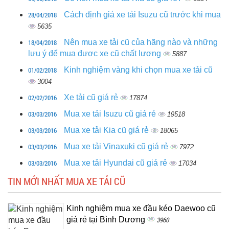
28/04/2018
Cách định giá xe tải Isuzu cũ trước khi mua
5635
18/04/2018
Nên mua xe tải cũ của hãng nào và những
lưu ý để mua được xe cũ chất lượng
5887
01/02/2018
Kinh nghiệm vàng khi chọn mua xe tải cũ
3004
02/02/2016
Xe tải cũ giá rẻ
17874
03/03/2016
Mua xe tải Isuzu cũ giá rẻ
19518
03/03/2016
Mua xe tải Kia cũ giá rẻ
18065
03/03/2016
Mua xe tải Vinaxuki cũ giá rẻ
7972
03/03/2016
Mua xe tải Hyundai cũ giá rẻ
17034
TIN MỚI NHẤT MUA XE TẢI CŨ
Kinh nghiệm mua xe đầu kéo Daewoo cũ
giá rẻ tại Bình Dương
3960