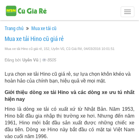
Togg
navig
Trang chủ
Mua xe tải cũ
Mua xe tải Hino cũ giá rẻ
Mua xe tải Hino cũ giá rẻ, 152, Uyên Vũ, Cũ Giá Rẻ
, 04/03/2016 10:01:51
Đăng bởi
Uyên Vũ
|
8505
Lựa chọn xe tải Hino cũ giá rẻ, sự lựa chọn khôn khéo và
hoàn hảo của chính bạn, hiệu quả về mọi mặt.
Giới thiệu dòng xe tải Hino và các dòng xe ưu tú nhất
hiện nay
Hino là dòng xe tải có xuất xứ từ Nhật Bản. Năm 1953,
Hino bắt đầu gia nhập thị trường xe hơi. Nhưng đến năm
1961, Hino mới bắt đầu sản xuất được những chiếc xe
đầu tiên. Dòng xe Hino này bắt đầu có mặt tại Việt Nam
vào cuối năm 1996.