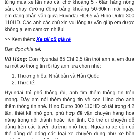
từng mua xe lần nào cả, chở khoảng 5 - 6tấn hàng nông
sản, chạy đường đồng bằng khoảng 50-60km mỗi ngày.
em đang phân vân giữa Huyndai HD65 và Hino Dutro 300
110HD. Các anh các chú xin vui lòng tư vấn giúp em được
không ạ. em cảm ơn nhiều!
>> Xem thêm:
Xe tải cũ giá rẻ
Bạn đọc chia sẻ:
Vũ Hùng:
Con Hyundai 65 Chỉ 2,5 tấn thôi anh ạ, em đưa
ra một số thông tin rồi tùy anh lựa chọn nhé:
Thương hiệu: Nhật bản và Hàn Quốc
Thực tế:
Hyundai thì phổ thông rồi, anh tìm thêm thông tin trên
mạng. Đây em nói thêm thông tin về con Hino cho anh
thêm thông tin nhé. Hino Dutro 300 110HD có tải trọng 4,2
tấn, thiết kế nhỏ gọn, phù hợp để vận chuyển hàng hóa
nặng trong nội thành hoặc liên tỉnh. Có thể di chuyển dễ
dàng trên các tuyến đường nhỏ hẹp. Ngoài ra xe còn có
thể dùng để đóng các loại xe chuyên dụng như xe bồn