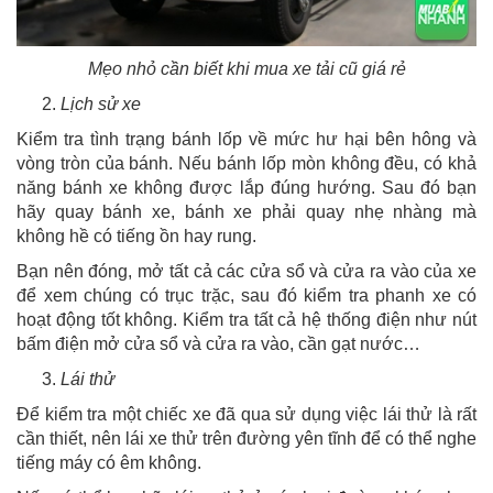
Mẹo nhỏ cần biết khi mua xe tải cũ giá rẻ
Lịch sử xe
Kiểm tra tình trạng bánh lốp về mức hư hại bên hông và
vòng tròn của bánh. Nếu bánh lốp mòn không đều, có khả
năng bánh xe không được lắp đúng hướng. Sau đó bạn
hãy quay bánh xe, bánh xe phải quay nhẹ nhàng mà
không hề có tiếng ồn hay rung.
Bạn nên đóng, mở tất cả các cửa sổ và cửa ra vào của xe
để xem chúng có trục trặc, sau đó kiểm tra phanh xe có
hoạt động tốt không. Kiểm tra tất cả hệ thống điện như nút
bấm điện mở cửa sổ và cửa ra vào, cần gạt nước…
Lái thử
Để kiểm tra một chiếc xe đã qua sử dụng việc lái thử là rất
cần thiết, nên lái xe thử trên đường yên tĩnh để có thể nghe
tiếng máy có êm không.