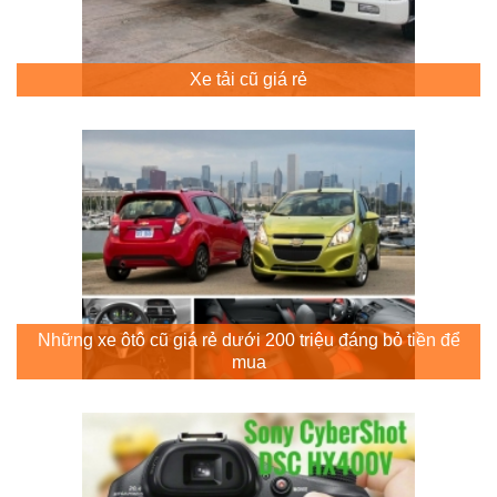
Xe tải cũ giá rẻ
Những xe ôtô cũ giá rẻ dưới 200 triệu đáng bỏ tiền để
mua