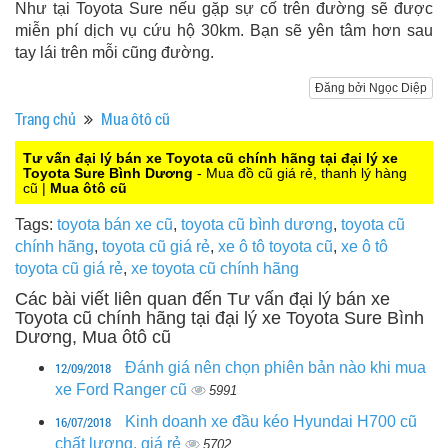
Như tại Toyota Sure nếu gặp sự cố trên đường sẽ được
miễn phí dịch vụ cứu hộ 30km. Bạn sẽ yên tâm hơn sau
tay lái trên mỗi cũng đường.
Đăng bởi Ngọc Diệp
Trang chủ
Mua ôtô cũ
Tư vấn đại lý bán xe Toyota cũ chính hãng tại đại lý xe
Toyota Sure Bình Dương
- Mua đồ cũ giá rẻ, thanh lý hàng
cũ |
Mua ôtô cũ
Tags:
toyota bán xe cũ
,
toyota cũ bình dương
,
toyota cũ
chính hãng
,
toyota cũ giá rẻ
,
xe ô tô toyota cũ
,
xe ô tô
toyota cũ giá rẻ
,
xe toyota cũ chính hãng
Các bài viết liên quan đến Tư vấn đại lý bán xe
Toyota cũ chính hãng tại đại lý xe Toyota Sure Bình
Dương, Mua ôtô cũ
12/09/2018
Đánh giá nên chọn phiên bản nào khi mua
xe Ford Ranger cũ
5991
16/07/2018
Kinh doanh xe đầu kéo Hyundai H700 cũ
chất lượng, giá rẻ
5702