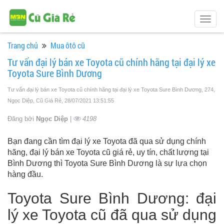
Togg
navig
Trang chủ
Mua ôtô cũ
Tư vấn đại lý bán xe Toyota cũ chính hãng tại đại lý xe
Toyota Sure Bình Dương
Tư vấn đại lý bán xe Toyota cũ chính hãng tại đại lý xe Toyota Sure Bình Dương, 274,
Ngọc Diệp, Cũ Giá Rẻ
, 28/07/2021 13:51:55
Đăng bởi
Ngọc Diệp
|
4198
Bạn đang cần tìm đại lý xe Toyota đã qua sử dụng chính
hãng, đại lý bán xe Toyota cũ giá rẻ, uy tín, chất lượng tại
Bình Dương thì Toyota Sure Bình Dương là sự lựa chọn
hàng đầu.
Toyota Sure Bình Dương: đại
lý xe Toyota cũ đã qua sử dụng