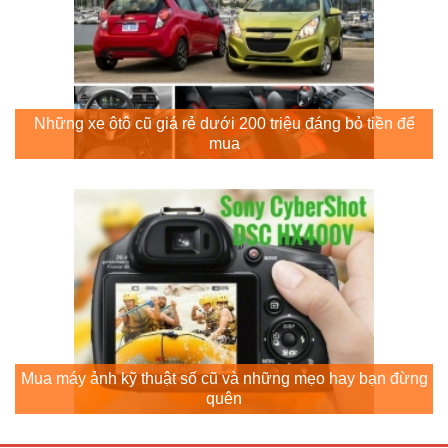
Những xe ôtô cũ giá rẻ dưới 200 triệu đáng bỏ tiền để
mua
Mua máy ảnh kỹ thuật số cũ và những mẹo hay bạn đừng
quên