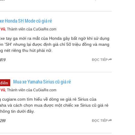
xe Honda SH Mode cũ giá rẻ
 Vũ
, Thành viên của CuGiaRe.com
xe tay ga mới ra mắt của Honda gây bất ngờ khi sử dụng
tên 'SH' nhưng lại được định giá chỉ 50 triệu đồng và mang
g nét riêng thu hút phái nữ.
819
ĐỌC TIẾP
Mua xe Yamaha Sirius cũ giá rẻ
 điểm
 Vũ
, Thành viên của CuGiaRe.com
 cugiare.com tìm hiểu về dòng xe giá rẻ Sirius của
ha và cách chọn mua được một chiếc xe Sirius cũ giá rẻ
thông tin dưới đây.
299
ĐỌC TIẾP