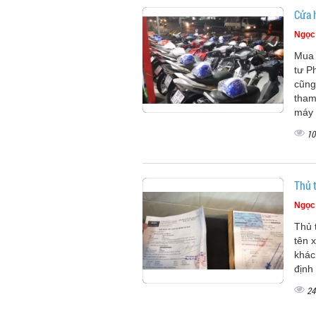
Cửa 
Ngọc
Mua 
tư P
cũng
tham
máy 
10
Thủ t
Ngọc
Thủ 
tên 
khác
định
24