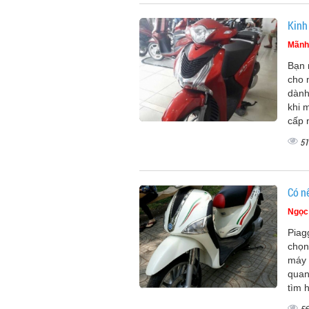
Kinh
Mãnh
Bạn 
cho 
dành
khi 
cấp 
51
Có n
Ngọc
Piag
chọn
máy 
quan
tìm 