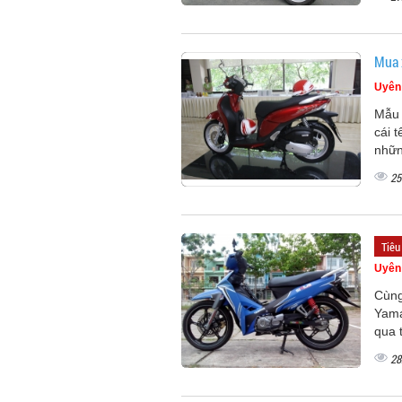
Mua 
Uyên
Mẫu 
cái 
nhữn
25
Tiêu
Uyên
Cùng
Yama
qua 
28