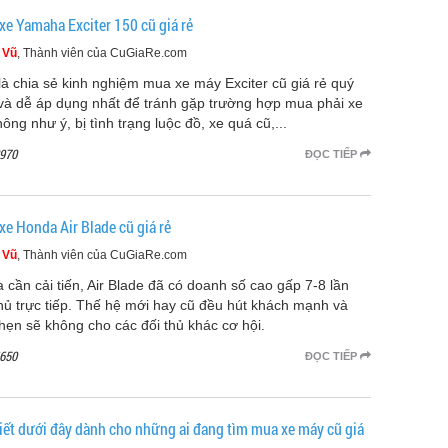
xe Yamaha Exciter 150 cũ giá rẻ
 Vũ
, Thành viên của CuGiaRe.com
là chia sẻ kinh nghiệm mua xe máy Exciter cũ giá rẻ quý
và dễ áp dụng nhất để tránh gặp trường hợp mua phải xe
ông như ý, bị tình trạng luộc đồ, xe quá cũ,...
970
ĐỌC TIẾP
xe Honda Air Blade cũ giá rẻ
 Vũ
, Thành viên của CuGiaRe.com
 cần cải tiến, Air Blade đã có doanh số cao gấp 7-8 lần
thủ trực tiếp. Thế hệ mới hay cũ đều hút khách mạnh và
hẹn sẽ không cho các đối thủ khác cơ hội.
650
ĐỌC TIẾP
viết dưới đây dành cho những ai đang tìm mua xe máy cũ giá