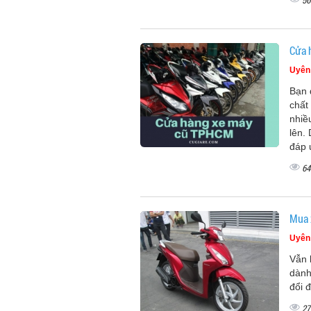
56
Cửa 
Uyên
Bạn 
chất
nhiề
lên.
đáp 
64
Mua 
Uyên
Vẫn 
dành
đổi đ
27