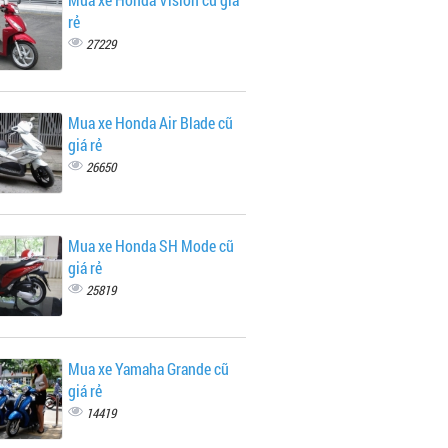
rẻ
27229
Mua xe Honda Air Blade cũ
giá rẻ
26650
Mua xe Honda SH Mode cũ
giá rẻ
25819
Mua xe Yamaha Grande cũ
giá rẻ
14419