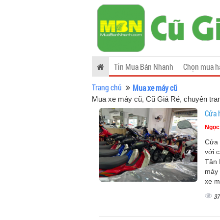
Tin Mua Bán Nhanh
Chọn mua h
Trang chủ
Mua xe máy cũ
Mua xe máy cũ
, Cũ Giá Rẻ, chuyên tr
Cửa 
Ngọc
Cửa 
với 
Tân 
máy 
xe m
37