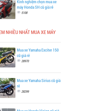
Kinh nghiệm chọn mua xe
máy Honda SH cũ giá rẻ
5108
EM NHIỀU NHẤT MUA XE MÁY
Mua xe Yamaha Exciter 150
cũ giá rẻ
28970
Mua xe Yamaha Sirius cũ giá
rẻ
28299
Mua xe Honda Vision cũ giá