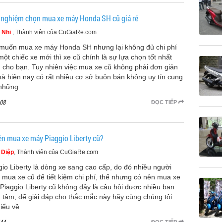
 nghiệm chọn mua xe máy Honda SH cũ giá rẻ
 Nhi
, Thành viên của CuGiaRe.com
muốn mua xe máy Honda SH nhưng lại không đủ chi phí
một chiếc xe mới thì xe cũ chính là sự lựa chọn tốt nhất
 cho bạn. Tuy nhiên việc mua xe cũ không phải đơn giản
mà hiện nay có rất nhiều cơ sở buôn bán không uy tín cung
những
08
ĐỌC TIẾP
ên mua xe máy Piaggio Liberty cũ?
 Diệp
, Thành viên của CuGiaRe.com
gio Liberty là dòng xe sang cao cấp, do đó nhiều người
 mua xe cũ để tiết kiệm chi phí, thể nhưng có nên mua xe
Piaggio Liberty cũ không đây là câu hỏi được nhiều bạn
 tâm, để giải đáp cho thắc mắc này hãy cùng chúng tôi
hiểu về