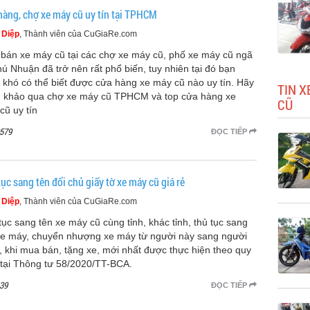
hàng, chợ xe máy cũ uy tín tại TPHCM
 Diệp
, Thành viên của CuGiaRe.com
bán xe máy cũ tại các chợ xe máy cũ, phố xe máy cũ ngã
hú Nhuận đã trở nên rất phổ biến, tuy nhiên tại đó bạn
 khó có thể biết được cửa hàng xe máy cũ nào uy tín. Hãy
TIN X
 khảo qua chợ xe máy cũ TPHCM và top cửa hàng xe
CŨ
cũ uy tín
579
ĐỌC TIẾP
ục sang tên đổi chủ giấy tờ xe máy cũ giá rẻ
 Diệp
, Thành viên của CuGiaRe.com
tục sang tên xe máy cũ cùng tỉnh, khác tỉnh, thủ tục sang
xe máy, chuyển nhượng xe máy từ người này sang người
, khi mua bán, tặng xe, mới nhất được thực hiện theo quy
 tại Thông tư 58/2020/TT-BCA.
39
ĐỌC TIẾP