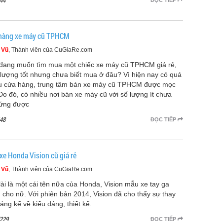
44
ĐỌC TIẾP
hàng xe máy cũ TPHCM
 Vũ
, Thành viên của CuGiaRe.com
đang muốn tìm mua một chiếc xe máy cũ TPHCM giá rẻ,
 lượng tốt nhưng chưa biết mua ở đâu? Vì hiện nay có quá
u cửa hàng, trung tâm bán xe máy cũ TPHCM được mọc
 Do đó, có nhiều nơi bán xe máy cũ với số lượng ít chưa
ứng được
48
ĐỌC TIẾP
xe Honda Vision cũ giá rẻ
 Vũ
, Thành viên của CuGiaRe.com
lài là một cái tên nữa của Honda, Vision mẫu xe tay ga
 cho nữ. Với phiên bản 2014, Vision đã cho thấy sự thay
áng kể về kiểu dáng, thiết kế.
229
ĐỌC TIẾP