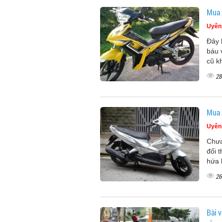
Mua 
Uyên
Đây 
báu 
cũ kh
28
Mua 
Uyên
Chưa
đối 
hứa 
26
Bài 