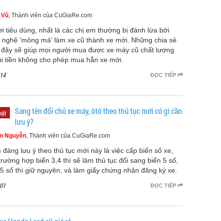
 Vũ
, Thành viên của CuGiaRe.com
i tiêu dùng, nhất là các chị em thường bị đánh lừa bởi
 nghệ 'mông má' làm xe cũ thành xe mới. Những chia sẻ
 đây sẽ giúp mọi người mua được xe máy cũ chất lượng
túi tiền không cho phép mua hẳn xe mới.
14
ĐỌC TIẾP
Sang tên đổi chủ xe máy, ôtô theo thủ tục mới có gì cần
bật
lưu ý?
n Nguyễn
, Thành viên của CuGiaRe.com
 đáng lưu ý theo thủ tục mới này là việc cấp biển số xe,
trường hợp biển 3,4 thì sẽ làm thủ tục đổi sang biển 5 số,
 5 số thì giữ nguyên, và làm giấy chứng nhận đăng ký xe.
01
ĐỌC TIẾP