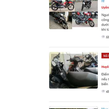
rẻ
Uyên
Ngườ
công
dưới
khi 
53
Nổi 
Huyề
Điểm
nếu 
biển
43