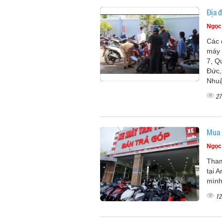
Địa 
Ngọc
Các 
máy 
7, Q
Đức,
Nhuậ
27
Mua 
Ngọc
Tham
tại 
mình
12