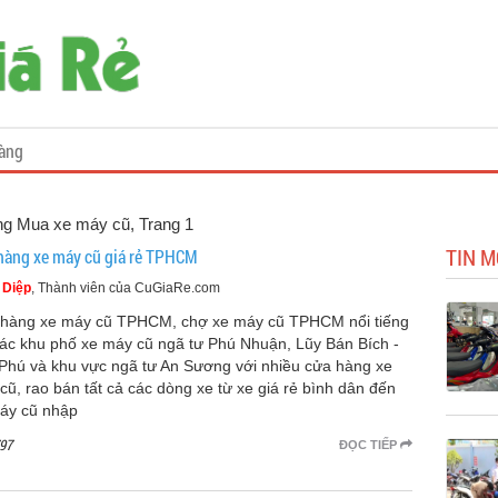
àng
ang Mua xe máy cũ, Trang 1
TIN M
hàng xe máy cũ giá rẻ TPHCM
 Diệp
, Thành viên của CuGiaRe.com
hàng xe máy cũ TPHCM, chợ xe máy cũ TPHCM nổi tiếng
các khu phố xe máy cũ ngã tư Phú Nhuận, Lũy Bán Bích -
Phú và khu vực ngã tư An Sương với nhiều cửa hàng xe
cũ, rao bán tất cả các dòng xe từ xe giá rẻ bình dân đến
áy cũ nhập
97
ĐỌC TIẾP