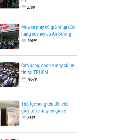
cũ
2789
Mua xe máy cũ giá rẻ tại cửa
hàng xe máy cũ An Sương
12698
Cửa hàng, chợ xe máy cũ uy
tín tại TPHCM
10579
Thủ tục sang tên đổi chủ
giấy tờ xe máy cũ giá rẻ
2439