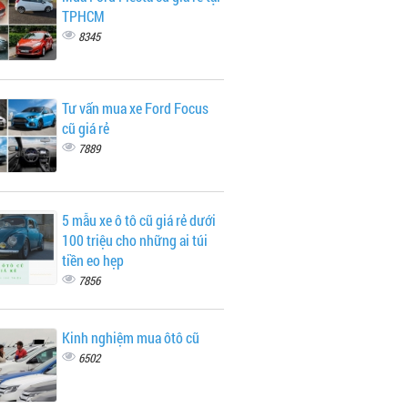
TPHCM
8345
Tư vấn mua xe Ford Focus
cũ giá rẻ
7889
5 mẫu xe ô tô cũ giá rẻ dưới
100 triệu cho những ai túi
tiền eo hẹp
7856
Kinh nghiệm mua ôtô cũ
6502