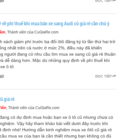
89
ĐỌC TIẾP
 về phí thuế khi mua bán xe sang Audi cũ giá rẻ cần chú ý
Tâm
, Thành viên của CuGiaRe.com
h sách giảm phí trước bạ đối ôtô đăng ký từ lần thứ hai trở
hống nhất trên cả nước ở mức 2%, điều này đã khiến
g người đang có nhu cầu tìm mua xe sang cũ giá rẻ thuận
 và dễ dàng hơn. Mặc dù những quy định về phí thuế khi
xe ô tô
65
ĐỌC TIẾP
ũ giá rẻ
Tiên
, Thành viên của CuGiaRe.com
đang có dự định mua hoặc bạn xe ô tô cũ nhưng chưa có
 nghiệm. Vậy hãy tham khảo bài viết dưới đây trước khi
t định nhé! Hướng dẫn kinh nghiệm mua xe ôtô cũ giá rẻ
cầu mua xe của bạn là cần thiết nhưng bạn không có đủ