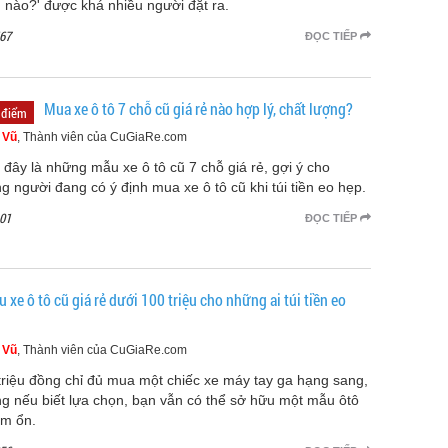
 nào?' được khá nhiều người đặt ra.
67
ĐỌC TIẾP
Mua xe ô tô 7 chỗ cũ giá rẻ nào hợp lý, chất lượng?
 điểm
 Vũ
, Thành viên của CuGiaRe.com
 đây là những mẫu xe ô tô cũ 7 chỗ giá rẻ, gợi ý cho
g người đang có ý định mua xe ô tô cũ khi túi tiền eo hẹp.
01
ĐỌC TIẾP
 xe ô tô cũ giá rẻ dưới 100 triệu cho những ai túi tiền eo
 Vũ
, Thành viên của CuGiaRe.com
triệu đồng chỉ đủ mua một chiếc xe máy tay ga hạng sang,
g nếu biết lựa chọn, bạn vẫn có thể sở hữu một mẫu ôtô
ạm ổn.