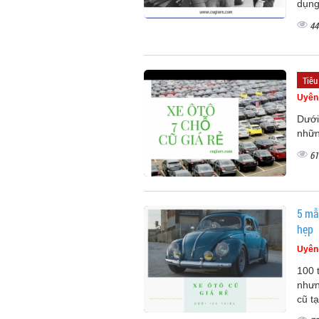
dụng
44
Tiêu
Uyên
Dưới
nhữn
61
5 mẫu
hẹp
Uyên
100 
nhưn
cũ t