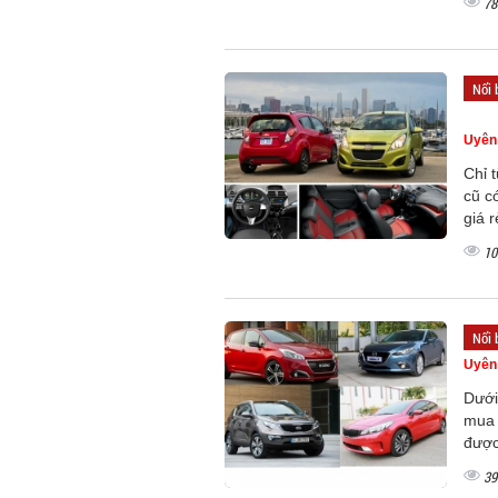
78
Nổi 
Uyên
Chỉ 
cũ c
giá 
10
Nổi 
Uyên
Dưới
mua 
được
39