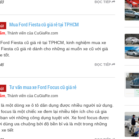
03
ĐỌC TIẾP
Mua Ford Fiesta cũ giá rẻ tại TPHCM
bật
Tâm
, Thành viên của CuGiaRe.com
Ford Fiesta cũ giá rẻ tại TPHCM, kinh nghiệm mua xe
 Fiesta cũ giá rẻ dành cho những ai muốn xe cũ với giá
xe tốt.
45
ĐỌC TIẾP
Tư vấn mua xe Ford Focus cũ giá rẻ
bật
Tâm
, Thành viên của CuGiaRe.com
 là một dòng xe ô tô dân dụng được nhiều người sử dụng.
 focus là một chiếc xe đem lại nhiều tiện ích cho cả gia
 bạn với những công dụng tuyệt vời. Xe ford focus được
i dùng ưa chuộng bởi độ bền bỉ và là một trong những
xe tiết