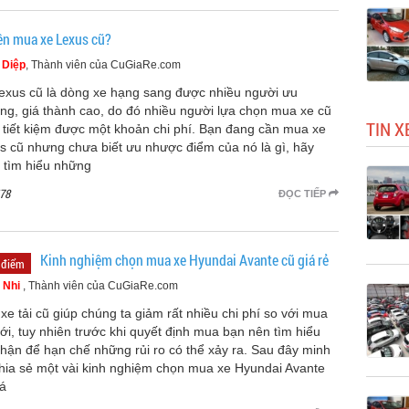
ên mua xe Lexus cũ?
 Diệp
, Thành viên của CuGiaRe.com
exus cũ là dòng xe hạng sang được nhiều người ưu
ng, giá thành cao, do đó nhiều người lựa chọn mua xe cũ
TIN X
ẽ tiết kiệm được một khoản chi phí. Bạn đang cần mua xe
s cũ nhưng chưa biết ưu nhược điểm của nó là gì, hãy
 tìm hiểu những
78
ĐỌC TIẾP
Kinh nghiệm chọn mua xe Hyundai Avante cũ giá rẻ
 điểm
 Nhi
, Thành viên của CuGiaRe.com
xe tải cũ giúp chúng ta giảm rất nhiều chi phí so với mua
ới, tuy nhiên trước khi quyết định mua bạn nên tìm hiểu
thận để hạn chế những rủi ro có thể xảy ra. Sau đây minh
chia sẻ một vài kinh nghiệm chọn mua xe Hyundai Avante
iá