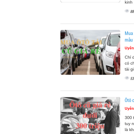
kinh
88
Mua 
mẫu 
Uyên
Chỉ 
có c
tải g
53
Ôtô 
Uyên
300 
tuy 
là k