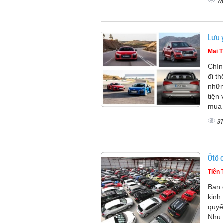
78
Lưu ý
Mai 
Chín
đi t
nhữn
tiện
mua 
31
Ôtô c
Tiên 
Bạn 
kinh
quyế
Nhu 