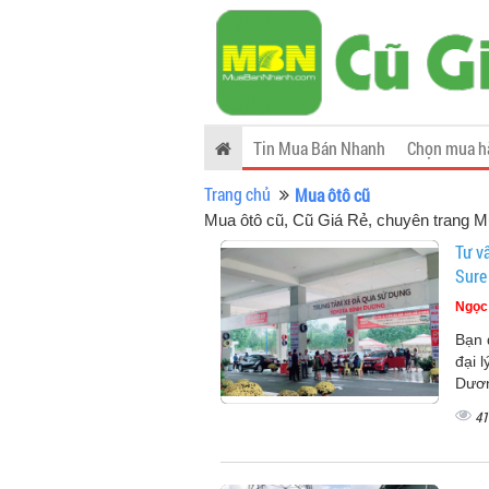
Tin Mua Bán Nhanh
Chọn mua h
Trang chủ
Mua ôtô cũ
Mua ôtô cũ
, Cũ Giá Rẻ, chuyên trang M
Tư vấ
Sure
Ngọc
Bạn 
đại l
Dươn
41