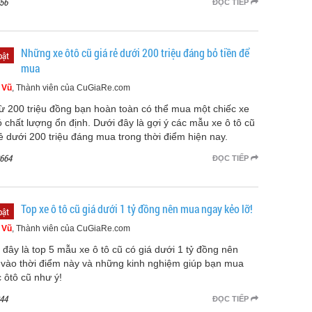
56
ĐỌC TIẾP
Những xe ôtô cũ giá rẻ dưới 200 triệu đáng bỏ tiền để
bật
mua
 Vũ
, Thành viên của CuGiaRe.com
từ 200 triệu đồng bạn hoàn toàn có thể mua một chiếc xe
ó chất lượng ổn định. Dưới đây là gợi ý các mẫu xe ô tô cũ
rẻ dưới 200 triệu đáng mua trong thời điểm hiện nay.
664
ĐỌC TIẾP
Top xe ô tô cũ giá dưới 1 tỷ đồng nên mua ngay kẻo lỡ!
bật
 Vũ
, Thành viên của CuGiaRe.com
 đây là top 5 mẫu xe ô tô cũ có giá dưới 1 tỷ đồng nên
vào thời điểm này và những kinh nghiệm giúp bạn mua
 ôtô cũ như ý!
44
ĐỌC TIẾP