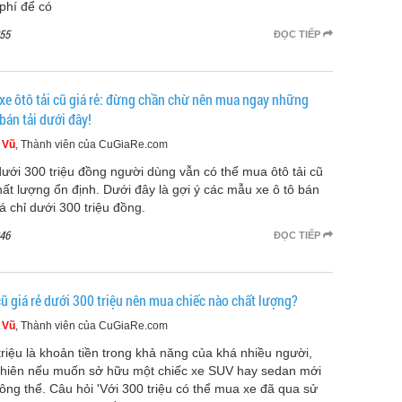
 phí để có
55
ĐỌC TIẾP
xe ôtô tải cũ giá rẻ: đừng chần chừ nên mua ngay những
bán tải dưới đây!
 Vũ
, Thành viên của CuGiaRe.com
dưới 300 triệu đồng người dùng vẫn có thể mua ôtô tải cũ
hất lượng ổn định. Dưới đây là gợi ý các mẫu xe ô tô bán
iá chỉ dưới 300 triệu đồng.
46
ĐỌC TIẾP
cũ giá rẻ dưới 300 triệu nên mua chiếc nào chất lượng?
 Vũ
, Thành viên của CuGiaRe.com
triệu là khoản tiền trong khả năng của khá nhiều người,
nhiên nếu muốn sở hữu một chiếc xe SUV hay sedan mới
hông thể. Câu hỏi 'Với 300 triệu có thể mua xe đã qua sử