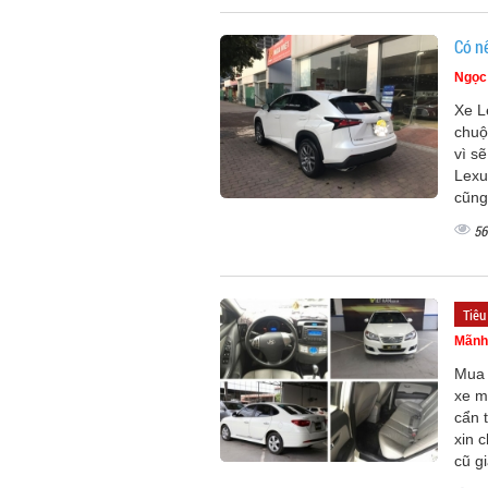
Có n
Ngọc
Xe L
chuộ
vì s
Lexu
cũng
56
Tiêu
Mãnh
Mua 
xe m
cẩn 
xin 
cũ g