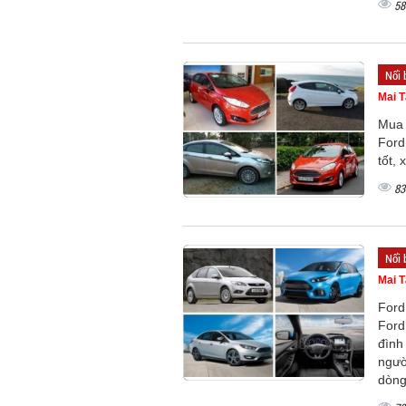
58
Nổi 
Mai 
Mua 
Ford
tốt, 
83
Nổi 
Mai 
Ford
Ford
đình
ngườ
dòng 