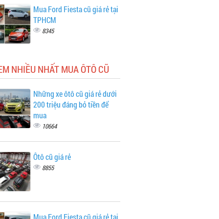
Mua Ford Fiesta cũ giá rẻ tại
TPHCM
8345
EM NHIỀU NHẤT MUA ÔTÔ CŨ
Những xe ôtô cũ giá rẻ dưới
200 triệu đáng bỏ tiền để
mua
10664
Ôtô cũ giá rẻ
8855
Mua Ford Fiesta cũ giá rẻ tại