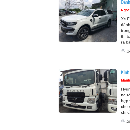
Đánh
Ngọc
Xe F
đánh
tron
thì 
ra b
59
Kinh
Mãnh
Hyun
ngườ
hợp 
cho 
chỉ 
56