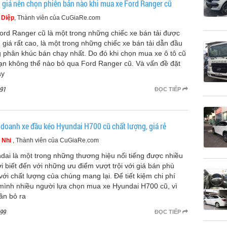
 giá nên chọn phiên bản nào khi mua xe Ford Ranger cũ
 Diệp
, Thành viên của CuGiaRe.com
ord Ranger cũ là một trong những chiếc xe bán tải được
 giá rất cao, là một trong những chiếc xe bán tải dẫn đầu
g phân khúc bán chạy nhất. Do đó khi chọn mua xe ô tô cũ
bạn không thể nào bỏ qua Ford Ranger cũ. Và vấn đề đặt
ây
91
ĐỌC TIẾP
 doanh xe đầu kéo Hyundai H700 cũ chất lượng, giá rẻ
 Nhi
, Thành viên của CuGiaRe.com
dai là một trong những thương hiệu nổi tiếng được nhiều
i biết đến với những ưu điểm vượt trội với giá bán phù
với chất lượng của chúng mang lại. Để tiết kiệm chi phí
mình nhiều người lựa chọn mua xe Hyundai H700 cũ, vì
cần bỏ ra
99
ĐỌC TIẾP