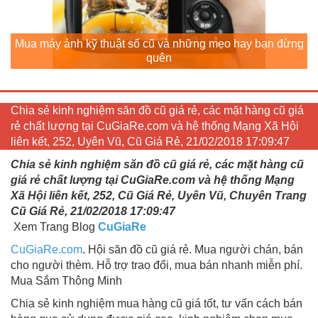
Mua máy ảnh kỹ thuật số cũ và những mẹo hay bạn đừng
quên
Chia sẻ kinh nghiệm săn đồ cũ giá rẻ, các mặt hàng cũ giá
rẻ chất lượng tại CuGiaRe.com và hệ thống Mạng Xã Hội
liên kết, 252, Uyên Vũ, Cũ Giá Rẻ, 21/02/2018 17:09:47
Chia sẻ kinh nghiệm săn đồ cũ giá rẻ, các mặt hàng cũ
giá rẻ chất lượng tại CuGiaRe.com và hệ thống Mạng
Xã Hội liên kết, 252, Cũ Giá Rẻ, Uyên Vũ, Chuyên Trang
Cũ Giá Rẻ, 21/02/2018 17:09:47
Xem Trang Blog
CuGiaRe
CuGiaRe.com
. Hội săn đồ cũ giá rẻ. Mua người chán, bán
cho người thèm. Hỗ trợ trao đổi, mua bán nhanh miễn phí.
Mua Sắm Thông Minh
Chia sẻ kinh nghiệm mua hàng cũ giá tốt, tư vấn cách bán