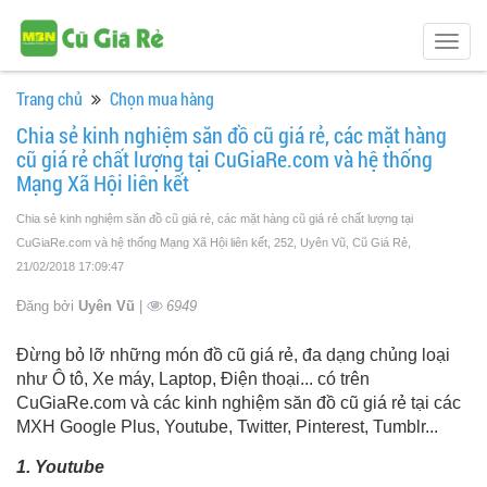
Togg
navig
Trang chủ
Chọn mua hàng
Chia sẻ kinh nghiệm săn đồ cũ giá rẻ, các mặt hàng
cũ giá rẻ chất lượng tại CuGiaRe.com và hệ thống
Mạng Xã Hội liên kết
Chia sẻ kinh nghiệm săn đồ cũ giá rẻ, các mặt hàng cũ giá rẻ chất lượng tại
CuGiaRe.com và hệ thống Mạng Xã Hội liên kết, 252, Uyên Vũ, Cũ Giá Rẻ
,
21/02/2018 17:09:47
Đăng bởi
Uyên Vũ
|
6949
Đừng bỏ lỡ những món đồ cũ giá rẻ, đa dạng chủng loại
như Ô tô, Xe máy, Laptop, Điện thoại... có trên
CuGiaRe.com và các kinh nghiệm săn đồ cũ giá rẻ tại các
MXH Google Plus, Youtube, Twitter, Pinterest, Tumblr...
1. Youtube