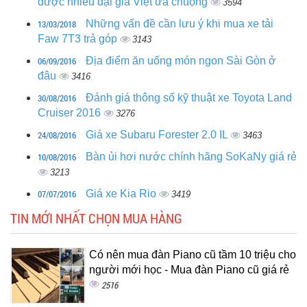
được nhiều đại gia Việt ưa chuộng
3594
13/03/2018
Những vấn đề cần lưu ý khi mua xe tải
Faw 7T3 trả góp
3143
06/09/2016
Địa điểm ăn uống món ngon Sài Gòn ở
đâu
3416
30/08/2016
Đánh giá thông số kỹ thuật xe Toyota Land
Cruiser 2016
3276
24/08/2016
Giá xe Subaru Forester 2.0 IL
3463
10/08/2016
Bàn ủi hơi nước chính hãng SoKaNy giá rẻ
3213
07/07/2016
Giá xe Kia Rio
3419
TIN MỚI NHẤT CHỌN MUA HÀNG
Có nên mua đàn Piano cũ tầm 10 triệu cho
người mới học - Mua đàn Piano cũ giá rẻ
2516