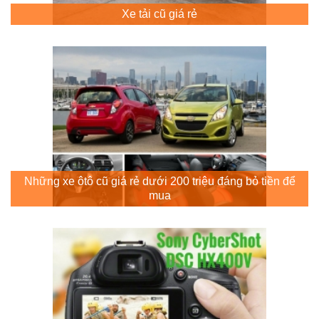
Xe tải cũ giá rẻ
Những xe ôtô cũ giá rẻ dưới 200 triệu đáng bỏ tiền để
mua