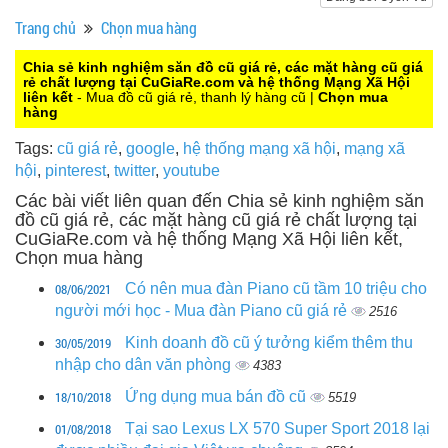
Trang chủ
Chọn mua hàng
Chia sẻ kinh nghiệm săn đồ cũ giá rẻ, các mặt hàng cũ giá
rẻ chất lượng tại CuGiaRe.com và hệ thống Mạng Xã Hội
liên kết
- Mua đồ cũ giá rẻ, thanh lý hàng cũ |
Chọn mua
hàng
Tags:
cũ giá rẻ
,
google
,
hệ thống mạng xã hội
,
mạng xã
hội
,
pinterest
,
twitter
,
youtube
Các bài viết liên quan đến Chia sẻ kinh nghiệm săn
đồ cũ giá rẻ, các mặt hàng cũ giá rẻ chất lượng tại
CuGiaRe.com và hệ thống Mạng Xã Hội liên kết,
Chọn mua hàng
08/06/2021
Có nên mua đàn Piano cũ tầm 10 triệu cho
người mới học - Mua đàn Piano cũ giá rẻ
2516
30/05/2019
Kinh doanh đồ cũ ý tưởng kiểm thêm thu
nhập cho dân văn phòng
4383
18/10/2018
Ứng dụng mua bán đồ cũ
5519
01/08/2018
Tại sao Lexus LX 570 Super Sport 2018 lại