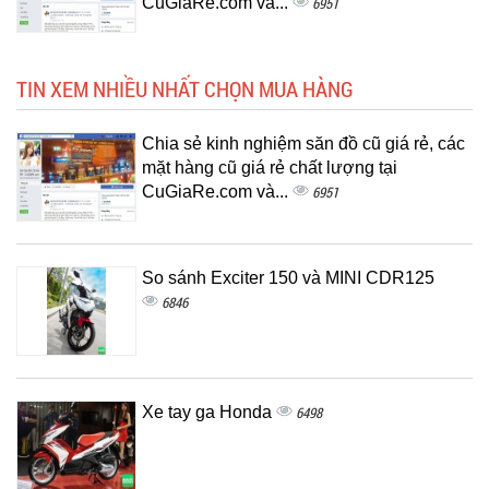
CuGiaRe.com và...
6951
TIN XEM NHIỀU NHẤT CHỌN MUA HÀNG
Chia sẻ kinh nghiệm săn đồ cũ giá rẻ, các
mặt hàng cũ giá rẻ chất lượng tại
CuGiaRe.com và...
6951
So sánh Exciter 150 và MINI CDR125
6846
Xe tay ga Honda
6498