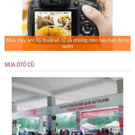
Mua máy ảnh kỹ thuật số cũ và những mẹo hay bạn đừng
quên
MUA ÔTÔ CŨ