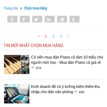
Trang chủ
Chọn mua hàng
Share
Share
Tweet
Share
Pin
Tumblr
0
1
2
3
TIN MỚI NHẤT CHỌN MUA HÀNG
Có nên mua đàn Piano cũ tầm 10 triệu cho
người mới học - Mua đàn Piano cũ giá rẻ
2516
Kinh doanh đồ cũ ý tưởng kiểm thêm thu
nhập cho dân văn phòng
4383