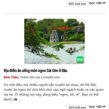
6951 lượt xem
ĐỌC TIẾP
Địa điểm ăn uống món ngon Sài Gòn ở đâu
Minh Thiện
, Thành viên của CuGiaRe.com
Có một điều mà nhiều người vẫn truyền tai nhau, tới Hà Nội,
muốn ăn ngon thì chịu khó chui vào ngõ ngách hoặc ra các quán
vỉa hè. Ở những nơi này, đúng kiểu "ngon, bổ, rẻ". Bạn có thể
dành c�...
3416 lượt xem
ĐỌC TIẾP