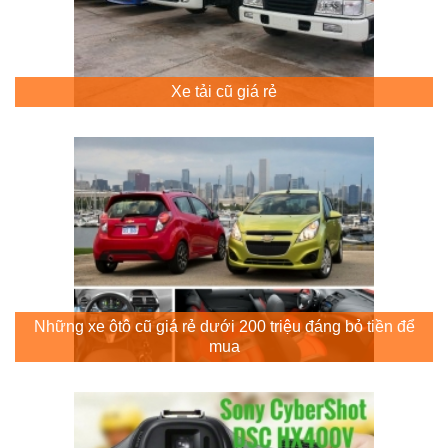
Xe tải cũ giá rẻ
Những xe ôtô cũ giá rẻ dưới 200 triệu đáng bỏ tiền để
mua