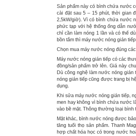
Sản phẩm này có bình chứa nước cỡ 
cài đặt sau 5 – 15 phút, thời gian
2,5kW/giờ). Vì có bình chứa nước n
phức tạp với hệ thống ống dẫn nướ
chỉ cần làm nóng 1 lần và có thể d
bồn tắm thì máy nước nóng gián tiếp 
Chọn mua máy nước nóng đúng cách c
Máy nước nóng gián tiếp có các thươn
đồng/sản phẩm trở lên. Giá này ch
Dù công nghệ làm nước nóng gián 
nóng gián tiếp cũng được trang bị 
dụng.
Khi sửa máy nước nóng gián tiếp, n
men hay không vì bình chứa nước lâ
vào bề mặt. Thông thường loại bình
Mặt khác, bình nước nóng được bảo 
tăng tuổi thọ sản phẩm. Thanh Magi
hợp chất hóa học có trong nước hoặ