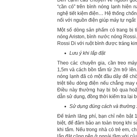
“cần có” trên bình nóng lạnh hiện 
nghệ tiết kiệm điện… Hệ thống chốn
nối với nguồn điện giúp máy tự ngắt 
Một số dòng sản phẩm có trang bị t
nóng Ariston, bình nước nóng Rossi…
Rossi Di với ruột bình được tráng k
Lưu ý khi lắp đặt
Theo các chuyên gia, cần treo má
1,5m và cách bồn tắm từ 2m trở lên. 
nóng lạnh đã có một đầu dây để chờ 
triệt tiêu dòng điện nếu chẳng may c
Điều này thường hay bị bỏ qua hoặc
dẫn sử dụng, đồng thời kiểm tra lại 
Sử dụng đúng cách và thường 
Để tránh lãng phí, bạn chỉ nên bật 
biệt, để đảm bảo an toàn trong khi 
khi tắm. Nếu trong nhà có trẻ em, c
lắp đặt cũng nên ở ngoài tầm với của