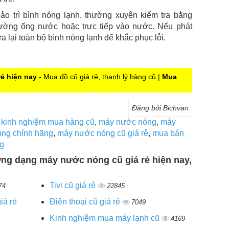
ảo trì bình nóng lạnh, thường xuyên kiểm tra bằng
đường ống nước hoặc trực tiếp vào nước. Nếu phát
ra lại toàn bộ bình nóng lạnh để khắc phục lỗi.
ẻ hiện nay
- Mua đồ cũ giá rẻ, thanh lý hàng cũ |
Mua
Đăng bởi Bichvan
,
kinh nghiệm mua hàng cũ
,
máy nước nóng
,
máy
ng chính hãng
,
máy nước nóng cũ giá rẻ
,
mua bán
g
ững dạng máy nước nóng cũ giá rẻ hiện nay,
Tivi cũ giá rẻ
74
22845
iá rẻ
Điện thoại cũ giá rẻ
7049
Kinh nghiệm mua máy lạnh cũ
4169