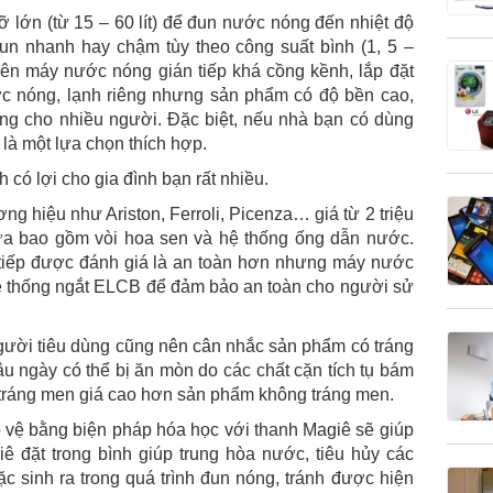
lớn (từ 15 – 60 lít) để đun nước nóng đến nhiệt độ
 đun nhanh hay chậm tùy theo công suất bình (1, 5 –
ên máy nước nóng gián tiếp khá cồng kềnh, lắp đặt
c nóng, lạnh riêng nhưng sản phẩm có độ bền cao,
ùng cho nhiều người. Đặc biệt, nếu nhà bạn có dùng
là một lựa chọn thích hợp.
ó lợi cho gia đình bạn rất nhiều.
g hiệu như Ariston, Ferroli, Picenza… giá từ 2 triệu
ưa bao gồm vòi hoa sen và hệ thống ống dẫn nước.
tiếp được đánh giá là an toàn hơn nhưng máy nước
hệ thống ngắt ELCB để đảm bảo an toàn cho người sử
gười tiêu dùng cũng nên cân nhắc sản phẩm có tráng
u ngày có thể bị ăn mòn do các chất cặn tích tụ bám
 tráng men giá cao hơn sản phẩm không tráng men.
vệ bằng biện pháp hóa học với thanh Magiê sẽ giúp
ê đặt trong bình giúp trung hòa nước, tiêu hủy các
c sinh ra trong quá trình đun nóng, tránh được hiện