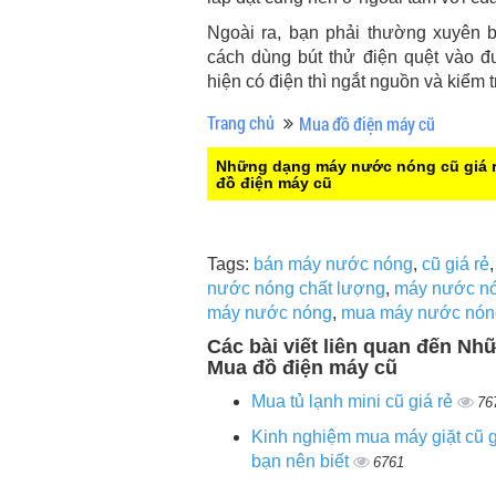
Ngoài ra, bạn phải thường xuyên b
cách dùng bút thử điện quệt vào 
hiện có điện thì ngắt nguồn và kiểm t
Trang chủ
Mua đồ điện máy cũ
Những dạng máy nước nóng cũ giá r
đồ điện máy cũ
Tags:
bán máy nước nóng
,
cũ giá rẻ
nước nóng chất lượng
,
máy nước nó
máy nước nóng
,
mua máy nước nón
Các bài viết liên quan đến Nh
Mua đồ điện máy cũ
Mua tủ lạnh mini cũ giá rẻ
76
Kinh nghiệm mua máy giặt cũ g
bạn nên biết
6761