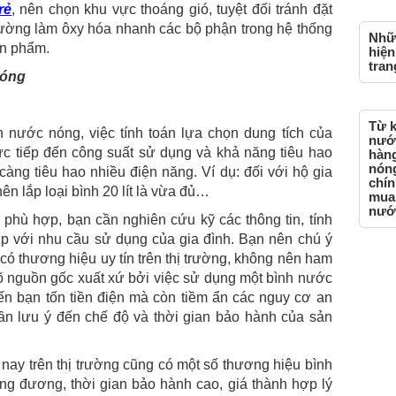
rẻ
, nên chọn khu vực thoáng gió, tuyệt đối tránh đặt
trường làm ôxy hóa nhanh các bộ phận trong hệ thống
Nhữ
ản phẩm.
hiện
tran
nóng
Từ k
nước nóng, việc tính toán lựa chọn dung tích của
nước
rực tiếp đến công suất sử dụng và khả năng tiêu hao
hàn
nón
 càng tiêu hao nhiều điện năng. Ví dụ: đối với hộ gia
chín
ên lắp loại bình 20 lít là vừa đủ…
mua
nướ
 phù hợp, bạn cần nghiên cứu kỹ các thông tin, tính
p với nhu cầu sử dụng của gia đình. Bạn nên chú ý
ó thương hiệu uy tín trên thị trường, không nên ham
 nguồn gốc xuất xứ bởi việc sử dụng một bình nước
n bạn tốn tiền điện mà còn tiềm ẩn các nguy cơ an
ần lưu ý đến chế độ và thời gian bảo hành của sản
 nay trên thị trường cũng có một số thương hiệu bình
ng đương, thời gian bảo hành cao, giá thành hợp lý