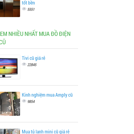
tốt bền
5551
XEM NHIỀU NHẤT MUA ĐỒ ĐIỆN
CŨ
Tivi cũ giá rẻ
22845
Kinh nghiệm mua Amply cũ
9854
Mua tủ lạnh mini cũ giá rẻ