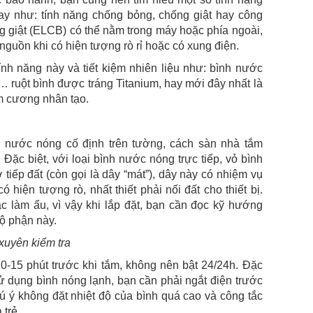
nay như: tính năng chống bỏng, chống giật hay công
g giật (ELCB) có thể nằm trong máy hoặc phía ngoài,
nguồn khi có hiện tượng rò rỉ hoặc có xung điện.
ính năng này và tiết kiệm nhiên liệu như: bình nước
 ruột bình được tráng Titanium, hay mới đây nhất là
im cương nhân tạo.
y nước nóng cố định trên tường, cách sàn nhà tắm
Đặc biệt, với loại bình nước nóng trực tiếp, vỏ bình
tiếp đất (còn gọi là dây “mát”), dây này có nhiệm vụ
ó hiện tượng rò, nhất thiết phải nối đất cho thiết bị.
 làm ẩu, vì vậy khi lắp đặt, bạn cần đọc kỹ hướng
bộ phận này.
xuyên kiểm tra
10-15 phút trước khi tắm, không nên bật 24/24h. Đặc
sử dụng bình nóng lạnh, bạn cần phải ngắt điện trước
hú ý không đặt nhiệt độ của bình quá cao và công tắc
 trẻ.