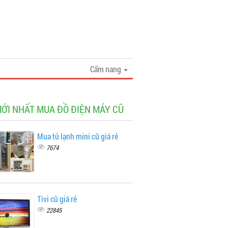
Cẩm nang
MỚI NHẤT MUA ĐỒ ĐIỆN MÁY CŨ
Mua tủ lạnh mini cũ giá rẻ
7674
Tivi cũ giá rẻ
22845