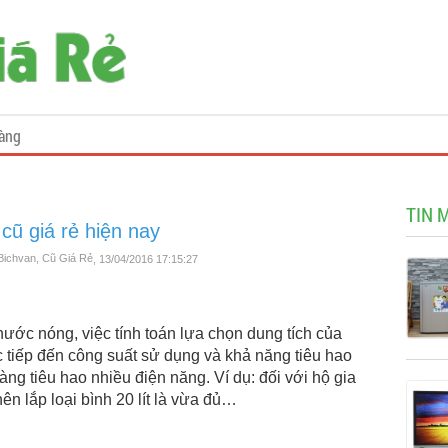
àng
TIN 
ũ giá rẻ hiện nay
Bichvan, Cũ Giá Rẻ
, 13/04/2016 17:15:27
ớc nóng, việc tính toán lựa chọn dung tích của
ực tiếp đến công suất sử dụng và khả năng tiêu hao
càng tiêu hao nhiều điện năng. Ví dụ: đối với hộ gia
ên lắp loại bình 20 lít là vừa đủ…