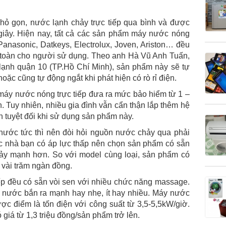
hỏ gọn, nước lạnh chảy trực tiếp qua bình và được
giây. Hiện nay, tất cả các sản phẩm máy nước nóng
Panasonic, Datkeys, Electrolux, Joven, Ariston… đều
toàn cho người sử dụng. Theo anh Hà Vũ Anh Tuấn,
lạnh quận 10 (TP.Hồ Chí Minh), sản phẩm này sẽ tự
ặc cũng tự động ngắt khi phát hiện có rò rỉ điện.
máy nước nóng trực tiếp đưa ra mức bảo hiểm từ 1 –
ện. Tuy nhiên, nhiều gia đình vẫn cẩn thận lắp thêm hệ
n tuyệt đối khi sử dụng sản phẩm này.
nước tức thì nên đòi hỏi nguồn nước chảy qua phải
c nhà bạn có áp lực thấp nên chọn sản phẩm có sẵn
ảy mạnh hơn. So với model cùng loại, sản phẩm có
 vài trăm ngàn đồng.
ếp đều có sẵn vòi sen với nhiều chức năng massage.
a nước bắn ra mạnh hay nhẹ, ít hay nhiều. Máy nước
ược điểm là tốn điện với công suất từ 3,5-5,5kW/giờ.
 giá từ 1,3 triệu đồng/sản phẩm trở lên.