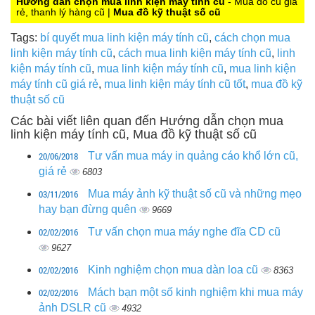
Hướng dẫn chọn mua linh kiện máy tính cũ
- Mua đồ cũ giá
rẻ, thanh lý hàng cũ |
Mua đồ kỹ thuật số cũ
Tags:
bí quyết mua linh kiện máy tính cũ
,
cách chọn mua
linh kiện máy tính cũ
,
cách mua linh kiện máy tính cũ
,
linh
kiện máy tính cũ
,
mua linh kiện máy tính cũ
,
mua linh kiện
máy tính cũ giá rẻ
,
mua linh kiện máy tính cũ tốt
,
mua đồ kỹ
thuật số cũ
Các bài viết liên quan đến Hướng dẫn chọn mua
linh kiện máy tính cũ, Mua đồ kỹ thuật số cũ
20/06/2018
Tư vấn mua máy in quảng cáo khổ lớn cũ,
giá rẻ
6803
03/11/2016
Mua máy ảnh kỹ thuật số cũ và những mẹo
hay bạn đừng quên
9669
02/02/2016
Tư vấn chọn mua máy nghe đĩa CD cũ
9627
02/02/2016
Kinh nghiệm chọn mua dàn loa cũ
8363
02/02/2016
Mách bạn một số kinh nghiệm khi mua máy
ảnh DSLR cũ
4932