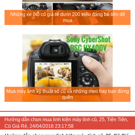
Những xe ôtô cũ giá rẻ dưới 200 triệu đáng bỏ tiền để
mua
Mua máy ảnh kỹ thuật số cũ và những mẹo hay bạn đừng
quên
Hướng dẫn chọn mua linh kiện máy tính cũ, 25, Tiên Tiên,
Cũ Giá Rẻ, 24/04/2016 23:17:58