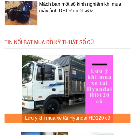
Mách bạn một số kinh nghiệm khi mua
máy ảnh DSLR cũ
4932
TIN NỔI BẬT MUA ĐỒ KỸ THUẬT SỐ CŨ
Lưu ý khi mua xe tải Hyundai HD120 cũ