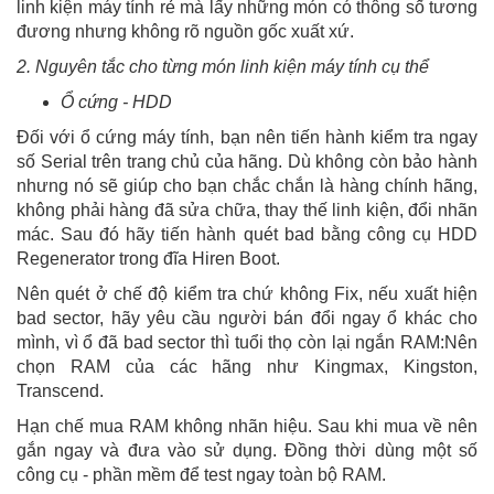
linh kiện máy tính rẻ mà lấy những món có thông số tương
đương nhưng không rõ nguồn gốc xuất xứ.
2. Nguyên tắc cho từng món linh kiện máy tính cụ thể
Ổ cứng - HDD
Đối với ổ cứng máy tính, bạn nên tiến hành kiểm tra ngay
số Serial trên trang chủ của hãng. Dù không còn bảo hành
nhưng nó sẽ giúp cho bạn chắc chắn là hàng chính hãng,
không phải hàng đã sửa chữa, thay thế linh kiện, đổi nhãn
mác. Sau đó hãy tiến hành quét bad bằng công cụ HDD
Regenerator trong đĩa Hiren Boot.
Nên quét ở chế độ kiểm tra chứ không Fix, nếu xuất hiện
bad sector, hãy yêu cầu người bán đổi ngay ổ khác cho
mình, vì ổ đã bad sector thì tuổi thọ còn lại ngắn RAM:Nên
chọn RAM của các hãng như Kingmax, Kingston,
Transcend.
Hạn chế mua RAM không nhãn hiệu. Sau khi mua về nên
gắn ngay và đưa vào sử dụng. Đồng thời dùng một số
công cụ - phần mềm để test ngay toàn bộ RAM.