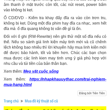
âm thanh ở mặt trước còn tốt, các nút reset, power bấm
vào không bị kẹt.
Ổ CD/DVD - Kiểm tra khay đẩy đĩa ra vào còn trơn tru,
không bị kẹt. Dùng một đĩa phim hay đĩa ca nhạc, xem hết
đĩa mà ổ đĩa quang không bị vấn đề gì là ổn.
Đối với ổ ghi (RW-Rewrite) nên ghi thử một số đĩa nếu có
thể. Nếu so sánh giá linh kiện máy tinh mới và cũ chênh
lệch không bao nhiêu thì lời khuyên hãy mua linh kiện mới
để được bảo hành, tốt và bền hơn. Chúc các bạn chọn
mua được các linh kien may tinh ưng ý giá phù hợp với
nhu cầu và túi tiền của bản thân bạn.
Xem thêm:
Mẹo vặt cuộc sống
Xem thêm:
https://nhapkhauuythac.com/trai-nghiem-
mua-hang.html
Đăng bởi Tiên Tiên
Trang chủ
Mua đồ kỹ thuật số cũ