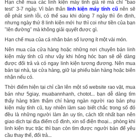
Hạn chế mua các linh kiện máy tính giá rẻ mà chỉ "bao
test" 3-7 ngày. Vì bản thân
linh kiện máy tính cũ
nên sẽ
dễ phát sinh lỗi, có thể sau khi dùng 7 ngày thì ổn định,
nhưng ngày thứ 8 linh kiện mới hư thì coi như tiền của bạn
"lên đường" mà không giải quyết được gì.
Hạn chế mua của cá nhân bán số lượng ít một vài món.
Nên mua của cửa hàng hoặc những nơi chuyên bán linh
kiện máy tính cũ như vậy khi hỏng hóc bạn sẽ dễ dàng
được đổi trả và có ngay linh kiện tương đương. Nên mua
bán tại nhà, tại cửa hàng, giữ lại phiếu bán hàng hoặc biên
nhận nếu có.
Thời điểm hiện tại chỉ cần lên một số website rao vặt, mua
bán như 5giay, muabannhanh, chotot... bạn dễ dàng tìm
thấy hàng trăm thậm chí hàng ngàn người rao bán phụ
kiện máy tính cũ, tuy nhiên làm sao biết chắc trong số đó
đều là những người làm ăn uy tín, cách tốt nhất bạn nên
giao dịch tại địa điểm cố định, xin số điện thoại... phòng khi
linh kiện trục trặc thì bạn còn tìm được người bán để yêu
cầu thay thể, đổi trả...