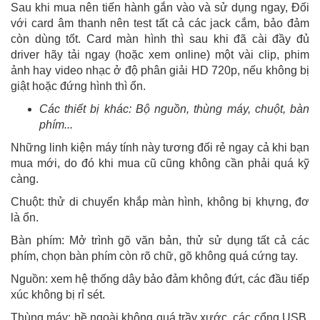
Sau khi mua nên tiến hành gắn vào và sử dụng ngay, Đối
với card âm thanh nên test tất cả các jack cắm, bảo đảm
còn dùng tốt. Card màn hình thì sau khi đã cài đầy đủ
driver hãy tải ngay (hoặc xem online) một vài clip, phim
ảnh hay video nhạc ở độ phân giải HD 720p, nếu không bị
giật hoặc đứng hình thì ổn.
Các thiết bị khác: Bộ nguồn, thùng máy, chuột, bàn
phím...
Những linh kiện máy tính này tương đối rẻ ngay cả khi bạn
mua mới, do đó khi mua cũ cũng không cần phải quá kỹ
càng.
Chuột: thử di chuyển khắp màn hình, không bị khựng, đơ
là ổn.
Bàn phím: Mở trình gõ văn bản, thử sử dụng tất cả các
phím, chọn bàn phím còn rõ chữ, gõ không quá cứng tay.
Nguồn: xem hệ thống dây bảo đảm không đứt, các đầu tiếp
xúc không bị rỉ sét.
Thùng máy: bề ngoài không quá trầy xước, các cổng USB,