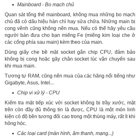
Mainboard - Bo mạch chủ
Quan sát tổng thể mainboard, không mua những bo mạch
chủ đã có dấu hiệu hàn chì hay sửa chữa. Những main bị
cong vênh cũng không nên mua. Nếu có thể hãy yêu cầu
người bán đưa cho bạn miếng Fe (miếng kim loại che ở
các cổng phía sau main) kèm theo của main.
Dùng giấy che bề mặt socket gắn chip CPU, đảm bảo
không bị cong hoặc gãy chân socket lúc vận chuyển sau
khi mua main.
Tương tự RAM, cũng nên mua của các hãng nổi tiếng như
Gigabyte, Asus, Intel...
Chip vi xử lý - CPU
Kiểm tra mặt tiếp xúc với socket không bị trầy xước, mặt
trên còn đầy đủ thông tin là được, CPU là một món linh
kiện có độ bền tương đối cao trong một thùng máy, rất ít khi
hỏng hóc.
Các loại card (màn hình, âm thanh, mạng...)