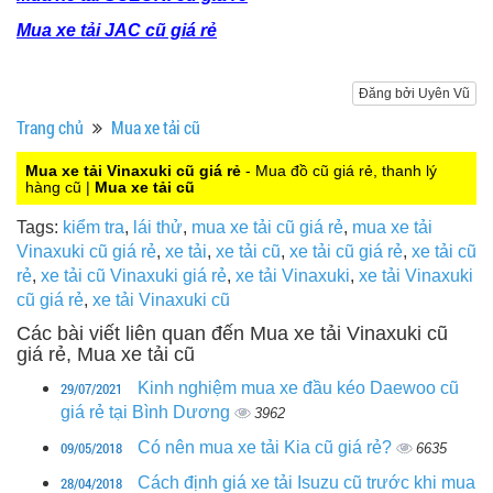
Mua xe tải JAC cũ giá rẻ
Đăng bởi Uyên Vũ
Trang chủ
Mua xe tải cũ
Mua xe tải Vinaxuki cũ giá rẻ
- Mua đồ cũ giá rẻ, thanh lý
hàng cũ |
Mua xe tải cũ
Tags:
kiểm tra
,
lái thử
,
mua xe tải cũ giá rẻ
,
mua xe tải
Vinaxuki cũ giá rẻ
,
xe tải
,
xe tải cũ
,
xe tải cũ giá rẻ
,
xe tải cũ
rẻ
,
xe tải cũ Vinaxuki giá rẻ
,
xe tải Vinaxuki
,
xe tải Vinaxuki
cũ giá rẻ
,
xe tải Vinaxuki cũ
Các bài viết liên quan đến Mua xe tải Vinaxuki cũ
giá rẻ, Mua xe tải cũ
29/07/2021
Kinh nghiệm mua xe đầu kéo Daewoo cũ
giá rẻ tại Bình Dương
3962
09/05/2018
Có nên mua xe tải Kia cũ giá rẻ?
6635
28/04/2018
Cách định giá xe tải Isuzu cũ trước khi mua