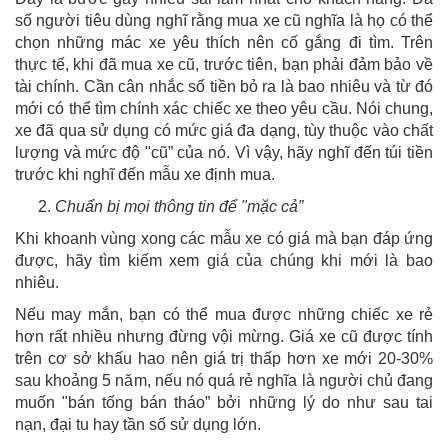
số người tiêu dùng nghĩ rằng mua xe cũ nghĩa là họ có thể
chọn những mác xe yêu thích nên cố gắng đi tìm. Trên
thực tế, khi đã mua xe cũ, trước tiên, bạn phải đảm bảo về
tài chính. Cần cân nhắc số tiền bỏ ra là bao nhiêu và từ đó
mới có thể tìm chính xác chiếc xe theo yêu cầu. Nói chung,
xe đã qua sử dụng có mức giá đa dạng, tùy thuộc vào chất
lượng và mức độ "cũ” của nó. Vì vậy, hãy nghĩ đến túi tiền
trước khi nghĩ đến mẫu xe định mua.
Chuẩn bị mọi thông tin để "mặc cả”
Khi khoanh vùng xong các mẫu xe có giá mà bạn đáp ứng
được, hãy tìm kiếm xem giá của chúng khi mới là bao
nhiêu.
Nếu may mắn, bạn có thể mua được những chiếc xe rẻ
hơn rất nhiều nhưng đừng vội mừng. Giá xe cũ được tính
trên cơ sở khấu hao nên giá trị thấp hơn xe mới 20-30%
sau khoảng 5 năm, nếu nó quá rẻ nghĩa là người chủ đang
muốn "bán tống bán tháo” bởi những lý do như sau tai
nạn, đại tu hay tần số sử dụng lớn.