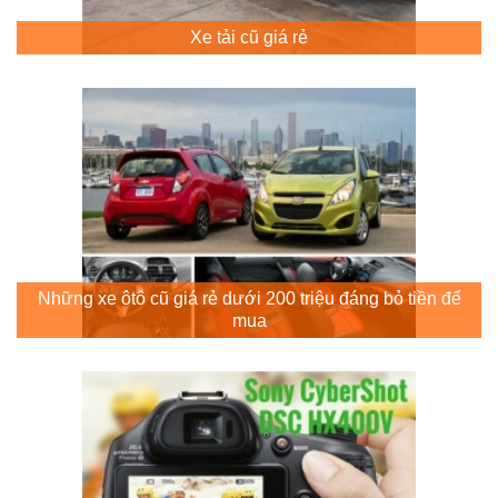
Xe tải cũ giá rẻ
Những xe ôtô cũ giá rẻ dưới 200 triệu đáng bỏ tiền để
mua