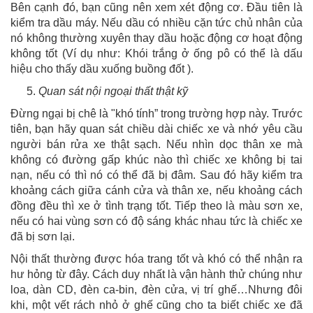
Bên cạnh đó, bạn cũng nên xem xét động cơ. Đầu tiên là
kiểm tra dầu máy. Nếu dầu có nhiều cặn tức chủ nhân của
nó không thường xuyên thay dầu hoặc động cơ hoạt động
không tốt (Ví dụ như: Khói trắng ở ống pô có thể là dấu
hiệu cho thấy dầu xuống buồng đốt ).
Quan sát nội ngoại thất thật kỹ
Đừng ngại bị chê là "khó tính” trong trường hợp này. Trước
tiên, bạn hãy quan sát chiều dài chiếc xe và nhớ yêu cầu
người bán rửa xe thật sạch. Nếu nhìn dọc thân xe mà
không có đường gấp khúc nào thì chiếc xe không bị tai
nạn, nếu có thì nó có thể đã bị đâm. Sau đó hãy kiểm tra
khoảng cách giữa cánh cửa và thân xe, nếu khoảng cách
đồng đều thì xe ở tình trạng tốt. Tiếp theo là màu sơn xe,
nếu có hai vùng sơn có độ sáng khác nhau tức là chiếc xe
đã bị sơn lại.
Nội thất thường được hóa trang tốt và khó có thể nhận ra
hư hỏng từ đây. Cách duy nhất là vận hành thử chúng như
loa, dàn CD, đèn ca-bin, đèn cửa, vị trí ghế…Nhưng đôi
khi, một vết rách nhỏ ở ghế cũng cho ta biết chiếc xe đã