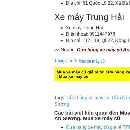
Địa chỉ: 51 Quốc Lộ 22, Xã 
Xe máy Trung Hải
Xe máy Trung Hải
Điện thoại: 0911447978
Địa chỉ: 117-118, QL22, Đôn
>> Nguồn:
Cửa hàng xe máy cũ A
Trang chủ
Mua xe máy cũ
Mua xe máy cũ giá rẻ tại cửa hàng 
|
Mua xe máy cũ
Tags:
Cửa hàng xe máy cũ
,
Cửa hàn
Sương
Các bài viết liên quan đến Mu
An Sương, Mua xe máy cũ
Cửa hàng xe máy cũ giá rẻ 