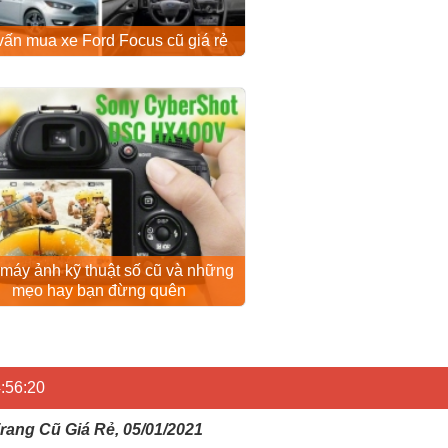
vấn mua xe Ford Focus cũ giá rẻ
máy ảnh kỹ thuật số cũ và những
mẹo hay bạn đừng quên
:56:20
rang Cũ Giá Rẻ, 05/01/2021