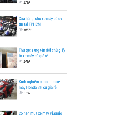
2789
Cửa hàng, chợ xe máy cũ uy
tín tại TPHCM
10579
Thủ tục sang tên đổi chủ giấy
tờ xe máy cũ giá rẻ
2439
Kinh nghiệm chọn mua xe
máy Honda SH cũ giá rẻ
5106
Có nên mua xe máy Piaggio