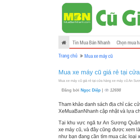
Tin Mua Bán Nhanh
Chọn mua h
Trang chủ
Mua xe máy cũ
Mua xe máy cũ giá rẻ tại c
Mua xe máy cũ giá rẻ tại cửa hàng xe máy cũ An Sươ
Đăng bởi
Ngọc Diệp
|
12698
Tham khảo danh sách địa chỉ các cử
XeMuaBanNhanh cập nhật và lựa chọ
Tại khu vực ngã tư An Sương Quận 
xe máy cũ, và đây cũng được xem là
như bạn đang cần tìm mua các loại x