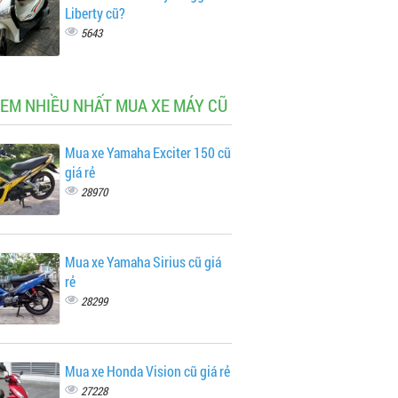
Liberty cũ?
5643
XEM NHIỀU NHẤT MUA XE MÁY CŨ
Mua xe Yamaha Exciter 150 cũ
giá rẻ
28970
Mua xe Yamaha Sirius cũ giá
rẻ
28299
Mua xe Honda Vision cũ giá rẻ
27228