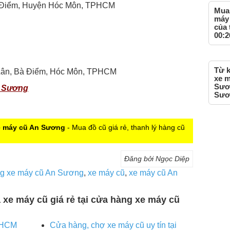
Bà Điểm, Huyện Hóc Môn, TPHCM
Mua 
máy
của 
00:2
Từ k
g Lân, Bà Điểm, Hóc Môn, TPHCM
xe m
Sươn
n Sương
Sươ
xe máy cũ An Sương
- Mua đồ cũ giá rẻ, thanh lý hàng cũ
Đăng bởi Ngọc Diệp
g xe máy cũ An Sương
,
xe máy cũ
,
xe máy cũ An
a xe máy cũ giá rẻ tại cửa hàng xe máy cũ
TPHCM
Cửa hàng, chợ xe máy cũ uy tín tại