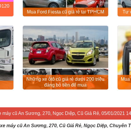
HD120
Mua Ford Fiesta cũ giá rẻ tại TPHCM
Tư 
Những xe ôtô cũ giá rẻ dưới 200 triệu
Mua 
đáng bỏ tiền để mua
xe máy cũ An Sương, 270, Ngọc Diệp, Cũ Giá Rẻ, 05/01/2021 14
g xe máy cũ An Sương, 270, Cũ Giá Rẻ, Ngọc Diệp, Chuyên T