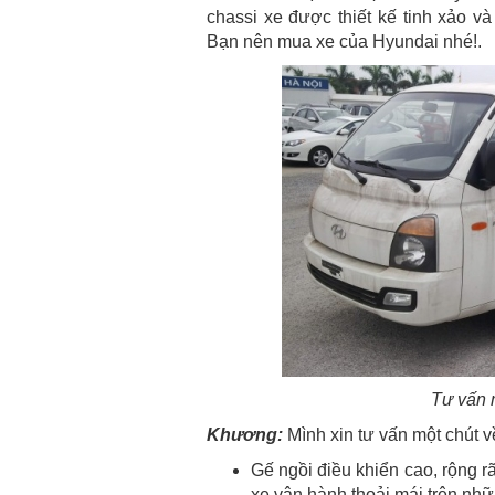
chassi xe được thiết kế tinh xảo v
Bạn nên mua xe của Hyundai nhé!.
Tư vấn 
Khương:
Mình xin tư vấn một chút v
Gế ngồi điều khiển cao, rộng rã
xe vận hành thoải mái trên nh