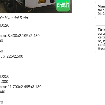
Mua 
tải 
04:2
Xe Hyundai 5 tấn
-HD120
Từ k
cũ g
(mm): 8.430x2.195x2.430
xe tả
00
rẻ, 
xe t
Hyun
60
út): 225/2.500
-HD250
1.300
(mm): 11.700x2.495x3.130
340
70