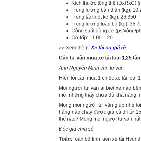
Kích thước tổng thể (DxRxC) 
Trọng lượng bản thân (kg): 10.
Trọng tải thiết kế (kg): 26.350
Trọng lượng toàn bộ (kg): 36.7
Công suất động cơ (ps/vòng/ph
Cỡ lốp: 11.00 – 20
>> Xem thêm:
Xe tải cũ giá rẻ
Cần tư vấn mua xe tải loại 1,25 t
Anh Nguyễn Minh cần tư vấn:
Hiện tôi cần mua 1 chiếc xe tải loại 1 
Mọi người tư vấn ai biết xe nào bề
mới những thấy chưa đủ khả năng, n
Mong mọi người tư vấn giúp nhé tôi
hãng nào chạy được giá cả thì từ 1
thế nào? Mong mọi người tư vấn, rấ
Độc giả chia sẻ:
Toàn:
Toàn bộ linh kiện xe tải Hyu