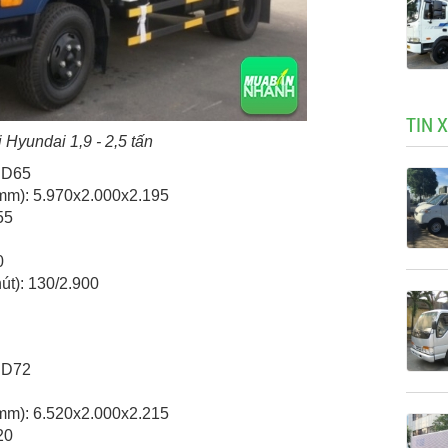
TIN 
i Hyundai 1,9 - 2,5 tấn
-HD65
(mm): 5.970x2.000x2.195
55
0
út): 130/2.900
-HD72
(mm): 6.520x2.000x2.215
20