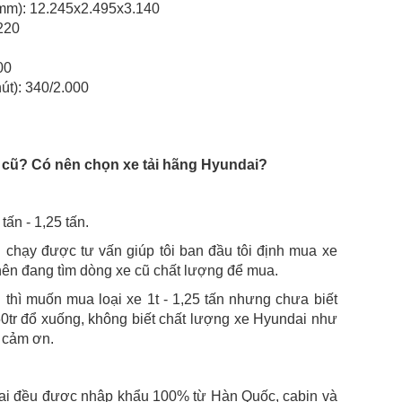
(mm): 12.245x2.495x3.140
220
00
út): 340/2.000
ấn cũ? Có nên chọn xe tải hãng Hyundai?
tấn - 1,25 tấn.
n chạy được tư vấn giúp tôi ban đầu tôi định mua xe
ên đang tìm dòng xe cũ chất lượng để mua.
 thì muốn mua loại xe 1t - 1,25 tấn nhưng chưa biết
50tr đổ xuống, không biết chất lượng xe Hyundai như
t cảm ơn.
ndai đều được nhập khẩu 100% từ Hàn Quốc, cabin và