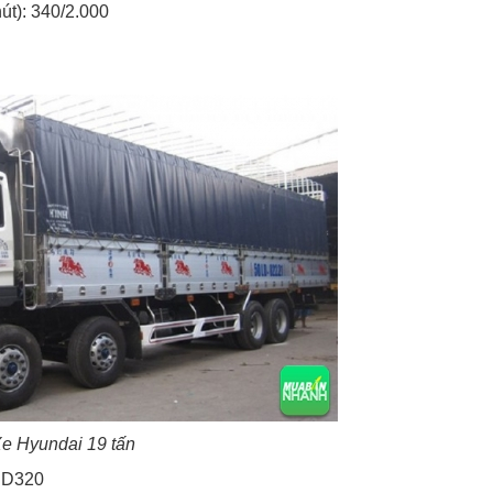
út): 340/2.000
e Hyundai 19 tấn
-HD320