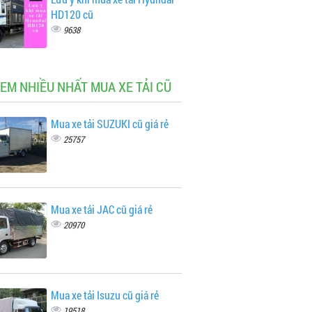
HD120 cũ
9638
XEM NHIỀU NHẤT MUA XE TẢI CŨ
Mua xe tải SUZUKI cũ giá rẻ
25757
Mua xe tải JAC cũ giá rẻ
20970
Mua xe tải Isuzu cũ giá rẻ
19518