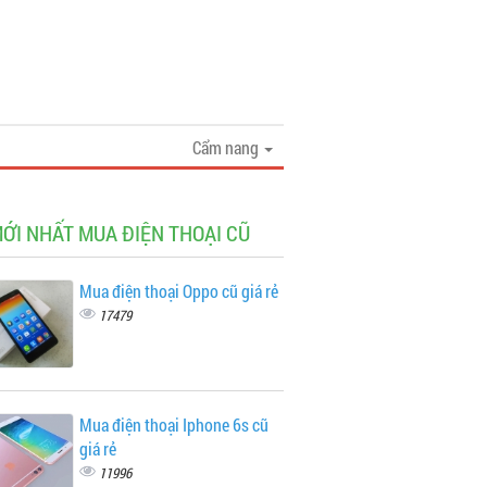
Cẩm nang
MỚI NHẤT MUA ĐIỆN THOẠI CŨ
Mua điện thoại Oppo cũ giá rẻ
17479
Mua điện thoại Iphone 6s cũ
giá rẻ
11996