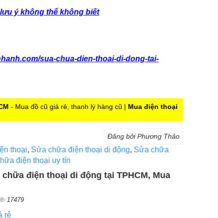
 lưu ý không thể không biết
hanh.com/sua-chua-dien-thoai-di-dong-tai-
HCM
- Mua đồ cũ giá rẻ, thanh lý hàng cũ |
Mua điện thoại
Đăng bởi Phương Thảo
ện thoại
,
Sửa chữa điện thoại di động
,
Sửa chữa
hữa điện thoại uy tín
a chữa điện thoại di động tại TPHCM, Mua
17479
á rẻ