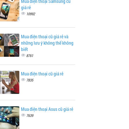
Mua điện thoại Samsung cũ
giá rẻ
10992
Mua điện thoại cũ giá rẻ và
những lưu ý không thể không
biết
8761
Mua điện thoại cũ giá rẻ
7835
Mua điện thoại Asus cũ giá rẻ
7639