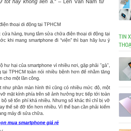
 tốt hay không liền à
.” – Lên Văn Nam tư
 cửa hàng, trung tâm sửa chữa điện thoại di động tại
TIN 
c khi mang smartphone đi “viện” thì bạn hãy lưu ý
THOẠ
ộ hư hại của smartphone vì nhiều nơi, gặp phải "gà",
ng tại TPHCM toàn nói nhiều bệnh hơn để nhằm tăng
n cho một lần công.
t như phần màn hình thì cũng có nhiều mức độ, một
vỡ mặt kính phía trên sẽ ảnh hưởng trực tiếp tới toàn
 bộ sẽ tốn phí khá nhiều. Nhưng số khác thì chỉ bị vỡ
ay thế sẽ đỡ tốn hơn nhiều. Vì thế bạn cần phải kiểm
mang máy đi sửa chữa.
họn mua smartphone giá rẻ