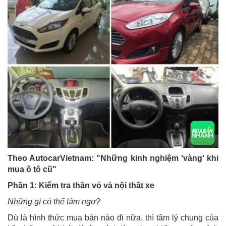
Theo AutocarVietnam: "Những kinh nghiệm 'vàng' khi
mua ô tô cũ"
Phần 1: Kiểm tra thân vỏ và nội thất xe
Những gì có thể làm ngơ?
Dù là hình thức mua bán nào đi nữa, thì tâm lý chung của