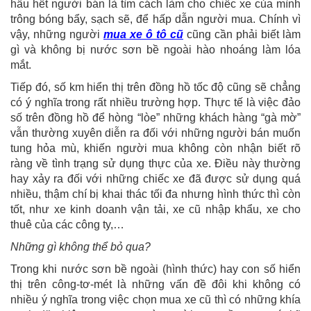
hầu hết người bán là tìm cách làm cho chiếc xe của mình
trông bóng bẩy, sạch sẽ, để hấp dẫn người mua. Chính vì
vậy, những người
mua xe ô tô cũ
cũng cần phải biết làm
gì và không bị nước sơn bề ngoài hào nhoáng làm lóa
mắt.
Tiếp đó, số km hiển thị trên đồng hồ tốc độ cũng sẽ chẳng
có ý nghĩa trong rất nhiều trường hợp. Thực tế là việc đảo
số trên đồng hồ để hòng “lòe” những khách hàng “gà mờ”
vẫn thường xuyên diễn ra đối với những người bán muốn
tung hỏa mù, khiến người mua không còn nhận biết rõ
ràng về tình trạng sử dụng thực của xe. Điều này thường
hay xảy ra đối với những chiếc xe đã được sử dụng quá
nhiều, thậm chí bị khai thác tối đa nhưng hình thức thì còn
tốt, như xe kinh doanh vận tải, xe cũ nhập khẩu, xe cho
thuê của các công ty,…
Những gì không thể bỏ qua?
Trong khi nước sơn bề ngoài (hình thức) hay con số hiển
thị trên công-tơ-mét là những vấn đề đôi khi không có
nhiều ý nghĩa trong việc chọn mua xe cũ thì có những khía