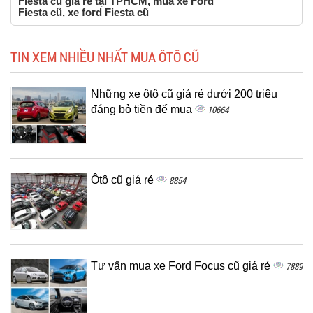
Fiesta cũ giá rẻ tại TPHCM, mua xe Ford
Fiesta cũ, xe ford Fiesta cũ
TIN XEM NHIỀU NHẤT MUA ÔTÔ CŨ
Những xe ôtô cũ giá rẻ dưới 200 triệu
đáng bỏ tiền để mua
10664
Ôtô cũ giá rẻ
8854
Tư vấn mua xe Ford Focus cũ giá rẻ
7889