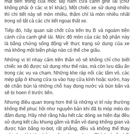
mặt bên trong của móc tay nắm cửa cạnh ghế lái (chứ
không phải ở các vị trí khác). Một chiếc xe sử dụng nhiều
thì chi tiết này sẽ mòn nhiều, thậm chí là mòn nhiều nhất
trong số tất cả các chi tiết ngoại thất xe.
Tiếp đó, hãy quan sát chốt cửa trên trụ B và ngoàm trên
cánh cửa cạnh ghế lái. Mức độ mòn của các bộ phận này
là bằng chứng sống động về thực trạng sử dụng của xe
mà không một biện pháp nào có thể che giấu.
Những vị trí nhạy cảm trên thân vỏ sẽ không chỉ cho biết
chiếc xe đó được sử dụng như thế nào, mà còn lưu dấu ấn
trong các vụ va chạm. Những khe ráp nối các tấm vỏ, các
mép gấp ở khung cửa ra vào hay cửa kính hoặc sườn, hay
dè chắn bùn là những chỗ hay đọng nước và bùn bẩn và
sẽ bị hoen rỉ trước tiên.
Nhưng điều quan trọng hơn thế là những vị trí này thường
không thể phục hồi như nguyên bản khi đã bị móp méo do
đâm đụng. Hãy nhớ rằng hầu hết các dòng xe hiện đại đều
sử dụng kết cấu khung gầm và thân vỏ dạng không gian và
được hàn bằng ro-bot, rất phẳng, đều và không thể thay