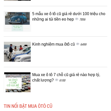
5 mẫu xe ô tô cũ giá rẻ dưới 100 triệu cho
những ai túi tiền eo hẹp
7856
Kinh nghiệm mua ôtô cũ
6499
Mua xe ô tô 7 chỗ cũ giá rẻ nào hợp lý,
chất lượng?
6100
TIN NỔI BẬT MUA ÔTÔ CŨ