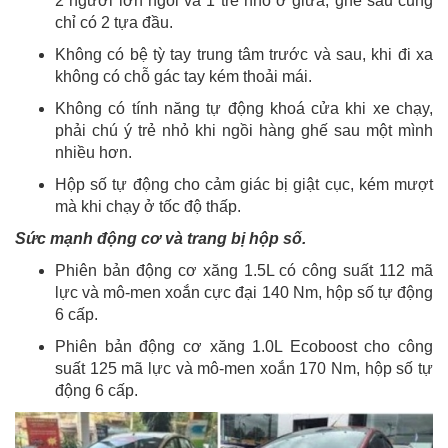
2 người lớn ngồi và 1 trẻ nhỏ ở giữa, ghế sau cũng
chỉ có 2 tựa đầu.
Không có bệ tỳ tay trung tâm trước và sau, khi đi xa
không có chỗ gác tay kém thoải mái.
Không có tính năng tự động khoá cửa khi xe chạy,
phải chú ý trẻ nhỏ khi ngồi hàng ghế sau một mình
nhiều hơn.
Hộp số tự động cho cảm giác bị giật cục, kém mượt
mà khi chạy ở tốc độ thấp.
Sức mạnh động cơ và trang bị hộp số.
Phiên bản động cơ xăng 1.5L có công suất 112 mã
lực và mô-men xoắn cực đại 140 Nm, hộp số tự động
6 cấp.
Phiên bản động cơ xăng 1.0L Ecoboost cho công
suất 125 mã lực và mô-men xoắn 170 Nm, hộp số tự
động 6 cấp.