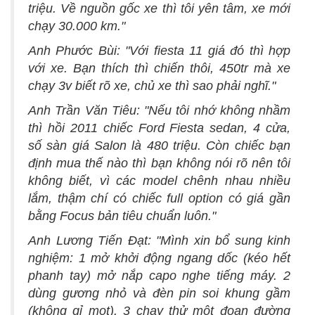
triệu. Về nguồn gốc xe thì tôi yên tâm, xe mới
chạy 30.000 km."
Anh Phước Bùi: "Với fiesta 11 giá đó thì hợp
với xe. Bạn thích thì chiến thôi, 450tr mà xe
chạy 3v biết rõ xe, chủ xe thì sao phải nghĩ."
Anh Trần Văn Tiêu: "Nếu tôi nhớ không nhầm
thì hồi 2011 chiếc Ford Fiesta sedan, 4 cửa,
số sàn giá Salon là 480 triệu. Còn chiếc bạn
định mua thế nào thì bạn không nói rõ nên tôi
không biết, vì các model chênh nhau nhiều
lắm, thậm chí có chiếc full option có giá gần
bằng Focus bản tiêu chuẩn luôn."
Anh Lương Tiến Đạt: "Mình xin bổ sung kinh
nghiệm: 1 mở khởi động ngang dốc (kéo hết
phanh tay) mở nắp capo nghe tiếng máy. 2
dùng gương nhỏ và đèn pin soi khung gầm
(không gỉ mọt). 3 chạy thử một đoạn đường