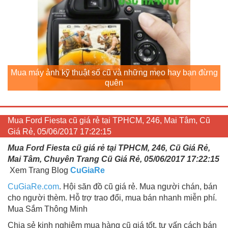
Mua máy ảnh kỹ thuật số cũ và những mẹo hay bạn đừng
quên
Mua Ford Fiesta cũ giá rẻ tại TPHCM, 246, Mai Tâm, Cũ
Giá Rẻ, 05/06/2017 17:22:15
Mua Ford Fiesta cũ giá rẻ tại TPHCM, 246, Cũ Giá Rẻ,
Mai Tâm, Chuyên Trang Cũ Giá Rẻ, 05/06/2017 17:22:15
Xem Trang Blog
CuGiaRe
CuGiaRe.com
. Hội săn đồ cũ giá rẻ. Mua người chán, bán
cho người thèm. Hỗ trợ trao đổi, mua bán nhanh miễn phí.
Mua Sắm Thông Minh
Chia sẻ kinh nghiệm mua hàng cũ giá tốt, tư vấn cách bán