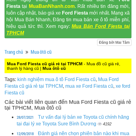
Fiesta
tại
MuaBanNhanh.com
. Rất nhiều tin đăng mới,
luôn cập nhật, báo giá xe
Ford Fiesta
mới nhất. Mạng xã
hội Mua Bán Nhanh, Đăng tin mua bán xe ô tô miễn phí,
hiệu quả tức thì. Xem ngay:
Mua Bán Ford Fiesta tại
TPHCM
Đăng bởi Mai Tâm
Trang chủ
Mua ôtô cũ
Mua Ford Fiesta cũ giá rẻ tại TPHCM
- Mua đồ cũ giá rẻ,
thanh lý hàng cũ |
Mua ôtô cũ
Tags:
kinh nghiệm mua ô tô Ford Fiesta cũ
,
Mua Ford
Fiesta cũ giá rẻ tại TPHCM
,
mua xe Ford Fiesta cũ
,
xe ford
Fiesta cũ
Các bài viết liên quan đến Mua Ford Fiesta cũ giá rẻ
tại TPHCM, Mua ôtô cũ
28/07/2021
Tư vấn đại lý bán xe Toyota cũ chính hãng
tại đại lý xe Toyota Sure Bình Dương
4192
12/09/2018
Đánh giá nên chọn phiên bản nào khi mua