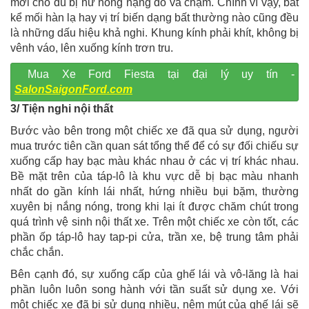
mới cho dù bị hư hỏng nặng do va chạm. Chính vì vậy, bất
kể mối hàn lạ hay vị trí biến dạng bất thường nào cũng đều
là những dấu hiệu khả nghi. Khung kính phải khít, không bị
vênh váo, lên xuống kính trơn tru.
Mua Xe Ford Fiesta tại đại lý uy tín -
SalonSaigonFord.com
3/ Tiện nghi nội thất
Bước vào bên trong một chiếc xe đã qua sử dụng, người
mua trước tiên cần quan sát tổng thể để có sự đối chiếu sự
xuống cấp hay bạc màu khác nhau ở các vị trí khác nhau.
Bề mặt trên của táp-lô là khu vực dễ bị bạc màu nhanh
nhất do gần kính lái nhất, hứng nhiều bụi bặm, thường
xuyên bị nắng nóng, trong khi lại ít được chăm chút trong
quá trình vệ sinh nội thất xe. Trên một chiếc xe còn tốt, các
phần ốp táp-lô hay tap-pi cửa, trần xe, bệ trung tâm phải
chắc chắn.
Bên cạnh đó, sự xuống cấp của ghế lái và vô-lăng là hai
phần luôn luôn song hành với tần suất sử dụng xe. Với
một chiếc xe đã bị sử dụng nhiều, nệm mút của ghế lái sẽ