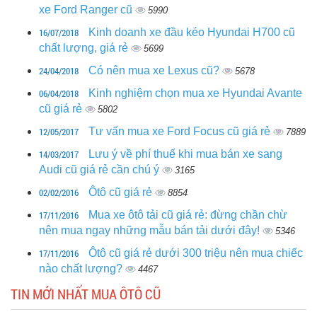
xe Ford Ranger cũ
5990
16/07/2018
Kinh doanh xe đầu kéo Hyundai H700 cũ
chất lượng, giá rẻ
5699
24/04/2018
Có nên mua xe Lexus cũ?
5678
06/04/2018
Kinh nghiệm chọn mua xe Hyundai Avante
cũ giá rẻ
5802
12/05/2017
Tư vấn mua xe Ford Focus cũ giá rẻ
7889
14/03/2017
Lưu ý về phí thuế khi mua bán xe sang
Audi cũ giá rẻ cần chú ý
3165
02/02/2016
Ôtô cũ giá rẻ
8854
17/11/2016
Mua xe ôtô tải cũ giá rẻ: đừng chần chừ
nên mua ngay những mẫu bán tải dưới đây!
5346
17/11/2016
Ôtô cũ giá rẻ dưới 300 triệu nên mua chiếc
nào chất lượng?
4467
TIN MỚI NHẤT MUA ÔTÔ CŨ