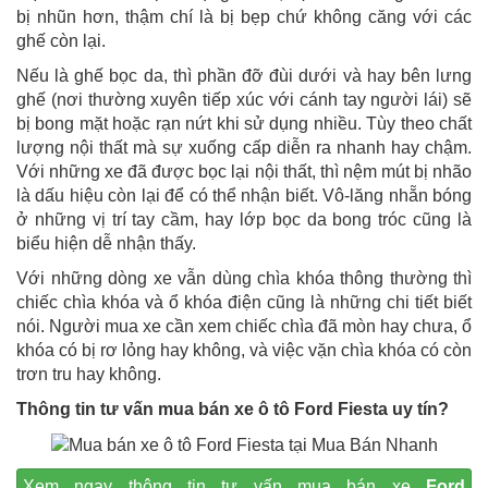
bị nhũn hơn, thậm chí là bị bẹp chứ không căng với các
ghế còn lại.
Nếu là ghế bọc da, thì phần đỡ đùi dưới và hay bên lưng
ghế (nơi thường xuyên tiếp xúc với cánh tay người lái) sẽ
bị bong mặt hoặc rạn nứt khi sử dụng nhiều. Tùy theo chất
lượng nội thất mà sự xuống cấp diễn ra nhanh hay chậm.
Với những xe đã được bọc lại nội thất, thì nệm mút bị nhão
là dấu hiệu còn lại để có thể nhận biết. Vô-lăng nhẵn bóng
ở những vị trí tay cầm, hay lớp bọc da bong tróc cũng là
biểu hiện dễ nhận thấy.
Với những dòng xe vẫn dùng chìa khóa thông thường thì
chiếc chìa khóa và ổ khóa điện cũng là những chi tiết biết
nói. Người mua xe cần xem chiếc chìa đã mòn hay chưa, ổ
khóa có bị rơ lỏng hay không, và việc vặn chìa khóa có còn
trơn tru hay không.
Thông tin tư vấn mua bán xe ô tô Ford Fiesta uy tín
?
Xem ngay thông tin tư vấn mua bán xe
Ford