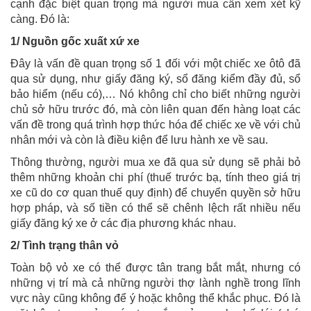
cạnh đặc biệt quan trọng mà người mua cần xem xét kỹ
càng. Đó là:
1/ Nguồn gốc xuất xứ xe
Đây là vấn đề quan trọng số 1 đối với một chiếc xe ôtô đã
qua sử dụng, như giấy đăng ký, sổ đăng kiểm đầy đủ, sổ
bảo hiểm (nếu có),… Nó không chỉ cho biết những người
chủ sở hữu trước đó, mà còn liên quan đến hàng loạt các
vấn đề trong quá trình hợp thức hóa để chiếc xe về với chủ
nhân mới và còn là điều kiện để lưu hành xe về sau.
Thông thường, người mua xe đã qua sử dụng sẽ phải bỏ
thêm những khoản chi phí (thuế trước bạ, tính theo giá trị
xe cũ do cơ quan thuế quy định) để chuyển quyền sở hữu
hợp pháp, và số tiền có thể sẽ chênh lệch rất nhiều nếu
giấy đăng ký xe ở các địa phương khác nhau.
2/ Tình trạng thân vỏ
Toàn bộ vỏ xe có thể được tân trang bắt mắt, nhưng có
những vị trí mà cả những người thợ lành nghề trong lĩnh
vực này cũng không để ý hoặc không thể khắc phục. Đó là