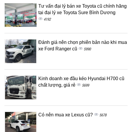
Tư vấn đại lý bán xe Toyota cũ chính hãng
tại đại lý xe Toyota Sure Bình Dương
4192
Đánh giá nên chọn phiên bản nào khi mua
xe Ford Ranger cũ
5990
Kinh doanh xe đầu kéo Hyundai H700 cũ
chất lượng, giá rẻ
5699
Có nên mua xe Lexus cũ?
5678