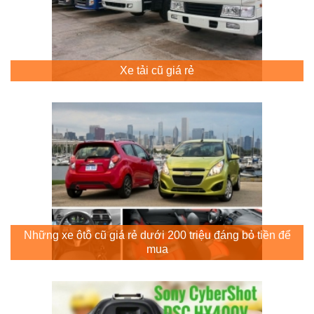
Xe tải cũ giá rẻ
Những xe ôtô cũ giá rẻ dưới 200 triệu đáng bỏ tiền để
mua