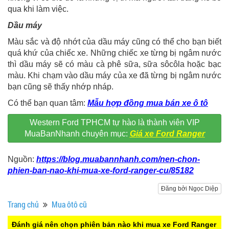
qua khi làm việc.
Dầu máy
Màu sắc và độ nhớt của dầu máy cũng có thể cho bạn biết
quá khứ của chiếc xe. Những chiếc xe từng bị ngâm nước
thì dầu máy sẽ có màu cà phê sữa, sữa sôcôla hoặc bạc
màu. Khi chạm vào dầu máy của xe đã từng bị ngâm nước
bạn cũng sẽ thấy nhớp nháp.
Có thể bạn quan tâm:
Mẫu hợp đồng mua bán xe ô tô
Western Ford TPHCM tự hào là thành viên VIP
MuaBanNhanh chuyên mục:
Giá xe Ford Ranger
Nguồn:
https://blog.muabannhanh.com/nen-chon-
phien-ban-nao-khi-mua-xe-ford-ranger-cu/85182
Đăng bởi Ngọc Diệp
Trang chủ
Mua ôtô cũ
Đánh giá nên chọn phiên bản nào khi mua xe Ford Ranger