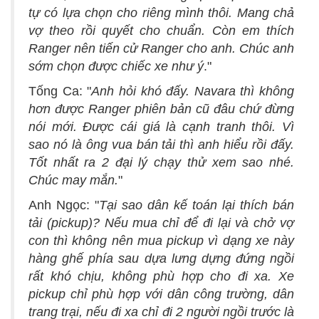
tự có lựa chọn cho riêng mình thôi. Mang chả
vợ theo rồi quyết cho chuẩn. Còn em thích
Ranger nên tiến cử Ranger cho anh. Chúc anh
sớm chọn được chiếc xe như ý
."
Tống Ca: "
Anh hỏi khó đấy. Navara thì không
hơn được Ranger phiên bản cũ đâu chứ đừng
nói mới. Được cái giá là cạnh tranh thôi. Vì
sao nó là ông vua bán tải thì anh hiểu rồi đấy.
Tốt nhất ra 2 đại lý chạy thử xem sao nhé.
Chúc may mắn.
"
Anh Ngọc: "
Tại sao dân kế toán lại thích bán
tải (pickup)? Nếu mua chỉ để đi lại và chở vợ
con thì không nên mua pickup vì dạng xe này
hàng ghế phía sau dựa lưng dựng đứng ngồi
rất khó chịu, không phù hợp cho đi xa. Xe
pickup chỉ phù hợp với dân công trường, dân
trang trại, nếu đi xa chỉ đi 2 người ngồi trước là