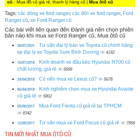
cũ
- Mua đồ cũ giá rẻ, thanh lý hàng cũ |
Mua ôtô cũ
Tags:
các dòng xe ford ranger
,
các đời xe ford ranger
,
Ford
Ranger cũ
,
xe Ford Ranger cũ
Các bài viết liên quan đến Đánh giá nên chọn phiên
bản nào khi mua xe Ford Ranger cũ, Mua ôtô cũ
28/07/2021
Tư vấn đại lý bán xe Toyota cũ chính hãng
tại đại lý xe Toyota Sure Bình Dương
4192
16/07/2018
Kinh doanh xe đầu kéo Hyundai H700 cũ
chất lượng, giá rẻ
5699
24/04/2018
Có nên mua xe Lexus cũ?
5678
06/04/2018
Kinh nghiệm chọn mua xe Hyundai Avante
cũ giá rẻ
5802
05/06/2017
Mua Ford Fiesta cũ giá rẻ tại TPHCM
8342
12/05/2017
Tư vấn mua xe Ford Focus cũ giá rẻ
7889
TIN MỚI NHẤT MUA ÔTÔ CŨ