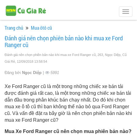
Togg
navig
Trang chủ
Mua ôtô cũ
Đánh giá nên chọn phiên bản nào khi mua xe Ford
Ranger cũ
Đánh giá nên chọn phiên bản nào khi mua xe Ford Ranger cũ, 263, Ngọc Diệp, Cũ
Giá Rẻ
, 12/09/2018 13:58:54
Đăng bởi
Ngọc Diệp
|
5991
Xe Ford Ranger cũ là một trong những chiếc xe bán tải
được đánh giá rất cao, là một trong những chiếc xe bán tải
dẫn đầu trong phân khúc bán chạy nhất. Do đó khi chọn
mua xe ô tô cũ thì bạn không thể nào bỏ qua Ford Ranger
cũ. Và vấn đề đặt ra bây giờ là nên chọn phiên bản nào khi
mua xe Ford Ranger cũ?
Mua Xe Ford Ranger cũ nên chọn mua phiên bản nào?