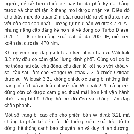
người, để sở hữu chiếc xe này họ đã phải ký đặt hàng
trước và chờ tới tận 2 tháng mới được nhận xe. Điều đó
cho thấy mức độ quan tâm của người dùng về mẫu xe này
với bản cao cấp nhất. Tương tự như bản Wildtrak 2.2L AT
nhưng nâng cấp đáng kể hơn là về động cơ Turbo Diesel
3.2L i5 TDCi cho công suất đạt tối đa 200 HP, mô-men
xoắn đạt cực đại 470 Nm.
Khi người dùng đạp ga lút cán trên phiên bản xe Wildtrak
3.2 này đều có cảm giác "lưng dính ghế". Cùng với đó là
hệ thống hai cầu chủ động, cầu điện tử kết hợp với khóa vi
sai cầu sau làm cho Ranger Wildtrak 3.2 là chiếc Offroad
thực sự. Wildtrak 3.2L không chỉ được trang bị những tính
năng tiện ích và an toàn như ở bản Wildtrak 2.2L mà người
dùng còn có được cảm giác thoải mái hơn khi vận hành
nhờ trang bị hệ thống hỗ trợ đổ đèo và không cần đạp
chân phanh.
Một số trang bị cao cấp cho phiển bản Wildtrak 3.2L mà
chúng ta phải kể đến là: Hệ thống kiểm soát tốc độ tự
động, hệ thống cảnh báo chuyển làn và duy trì làn đường,