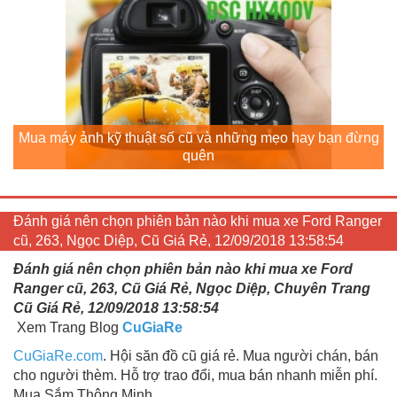
Mua máy ảnh kỹ thuật số cũ và những mẹo hay bạn đừng
quên
Đánh giá nên chọn phiên bản nào khi mua xe Ford Ranger
cũ, 263, Ngọc Diệp, Cũ Giá Rẻ, 12/09/2018 13:58:54
Đánh giá nên chọn phiên bản nào khi mua xe Ford
Ranger cũ, 263, Cũ Giá Rẻ, Ngọc Diệp, Chuyên Trang
Cũ Giá Rẻ, 12/09/2018 13:58:54
Xem Trang Blog
CuGiaRe
CuGiaRe.com
. Hội săn đồ cũ giá rẻ. Mua người chán, bán
cho người thèm. Hỗ trợ trao đổi, mua bán nhanh miễn phí.
Mua Sắm Thông Minh