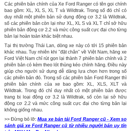
Các phiên bản chính của Xe Ford Ranger có tên gọi chính
bao gồm: XL, XL S, XL T và Wildtrak. Trong số đó chỉ có
duy nhất một phiên bản sử dụng động cơ 3.2 là Wildtrak,
số các phiên bản còn lại như XL, XL S và XL T chỉ sở hữu
phiên bản động cơ 2.2 và mức công suất cực đại cho từng
bản lại hoàn toàn khác biệt nhau.
Tại thị trường Thái Lan, dòng xe này có tới 15 phiên bản
khác nhau. Tuy nhiên khi "đặt chân" về Việt Nam, hãng xe
Ford Việt Nam chỉ rút gọn lại thành 7 phiên bản chính và 2
phiên bản có kèm theo lót thùng kéo chính hãng. Điều này
giúp cho người sử dụng dễ dàng lựa chọn hơn trong số
các phiên bản đó. Trong số các phiên bản Ford Ranger thì
phiên bản chính của xe bao gồm: XL, XLS, XLT và
Wildtrak. Trong đó chỉ duy nhất có một phiên bản được
trang bị loại động cơ 3.2 là Wildtrak, số còn lại sở hữu
động cơ 2.2 và mức công suất cực đại cho từng bản lại
không giống nhau.
>> Đừng bỏ lỡ:
Mua xe bán tải Ford Ranger cũ - Xem so
sánh giá xe Ford Ranger cũ từ nhiều người bán uy tín