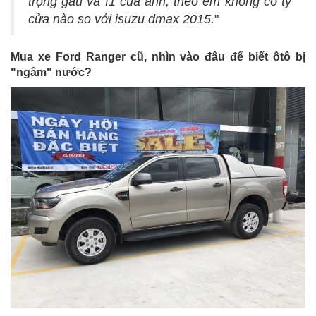
trọng gấu và f1 của anh, theo em không có tý
cửa nào so với isuzu dmax 2015.
"
Mua xe Ford Ranger cũ, nhìn vào đâu để biết ôtô bị
"ngâm" nước?