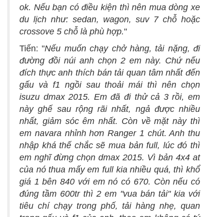
ok. Nếu bạn có điều kiện thì nên mua dòng xe
du lịch như: sedan, wagon, suv 7 chỗ hoặc
crossove 5 chỗ là phù hợp.
"
Tiến: "
Nếu muốn chạy chở hàng, tải nặng, đi
đường đồi núi anh chọn 2 em này. Chứ nếu
đích thực anh thích bán tải quan tâm nhất đến
gấu và f1 ngồi sau thoải mái thì nên chọn
isuzu dmax 2015. Em đã đi thử cả 3 rồi, em
này ghế sau rộng rãi nhất, ngả được nhiều
nhất, giảm sóc êm nhất. Còn về mặt này thì
em navara nhỉnh hơn Ranger 1 chút. Anh thu
nhập khá thế chắc sẽ mua bản full, lúc đó thì
em nghĩ đừng chọn dmax 2015. Vì bản 4x4 at
của nó thua mấy em full kia nhiều quá, thì khổ
giá 1 bên 840 với em nó có 670. Còn nếu có
đúng tầm 600tr thì 2 em "vua bán tải" kia với
tiêu chí chạy trong phố, tải hàng nhẹ, quan