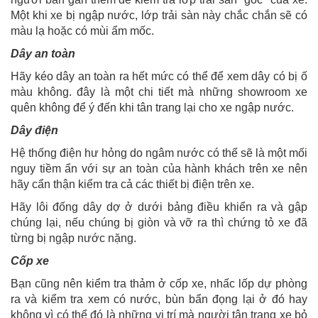
Một khi xe bị ngập nước, lớp trải sàn này chắc chắn sẽ có
màu lạ hoặc có mùi ẩm mốc.
Dây an toàn
Hãy kéo dây an toàn ra hết mức có thể để xem dây có bị ố
màu không. đây là một chi tiết mà những showroom xe
quên không để ý đến khi tân trang lại cho xe ngập nước.
Dây điện
Hệ thống điện hư hỏng do ngâm nước có thể sẽ là một mối
nguy tiềm ẩn với sự an toàn của hành khách trên xe nên
hãy cẩn thận kiểm tra cả các thiết bị điện trên xe.
Hãy lôi đống dây dợ ở dưới bảng điều khiển ra và gập
chúng lại, nếu chúng bị giòn và vỡ ra thì chứng tỏ xe đã
từng bị ngập nước nặng.
Cốp xe
Bạn cũng nên kiểm tra thảm ở cốp xe, nhấc lốp dự phòng
ra và kiểm tra xem có nước, bùn bẩn đọng lại ở đó hay
không vì có thể đó là những vị trí mà người tân trang xe bỏ