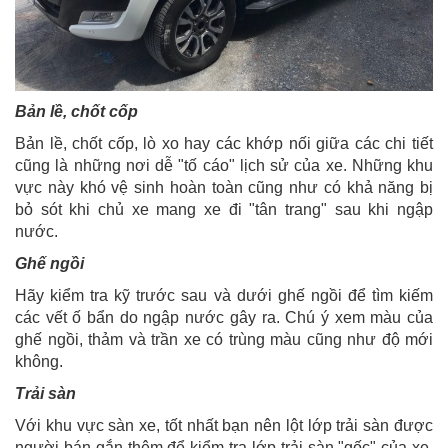
Bản lề, chốt cốp
Bản lề, chốt cốp, lò xo hay các khớp nối giữa các chi tiết
cũng là những nơi dễ "tố cáo" lịch sử của xe. Những khu
vực này khó vệ sinh hoàn toàn cũng như có khả năng bị
bỏ sót khi chủ xe mang xe đi "tân trang" sau khi ngập
nước.
Ghế ngồi
Hãy kiểm tra kỹ trước sau và dưới ghế ngồi để tìm kiếm
các vết ố bẩn do ngập nước gây ra. Chú ý xem màu của
ghế ngồi, thảm và trần xe có trùng màu cũng như độ mới
không.
Trải sàn
Với khu vực sàn xe, tốt nhất bạn nên lột lớp trải sàn được
người bán gắn thêm để kiểm tra lớp trải sàn "gốc" của xe.