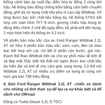
thống cảnh báo áp suất lốp, điều hòa tự động 2 vùng khí
hậu, hệ thống báo động chống trộm bằng cảm biến chuyển
động, ghế da sử dụng chất liệu pha nỉ cao cấp Wildtrak. Vô
lăng được bọc bởi chất liệu bằng da, hệ thống SYN2 kết
hợp với màn hình TFT 8 inch, gương chiếu hậu trong tự
động điều chỉnh 2 chế độ ngày đêm, bộ phát wifi tiện dụng,
2 màn hình hiển thị thông tin 4.2 inch.
Về phiên bản màu sắc của xe, Ford Ranger Wildtrak 2.2L
AT sở hữu 4 phiên bản màu sắc: xám, cam, đen và màu
bạc kết hợp với các chi tiết ở phẩn cản trước, giá nóc,
thanh thể thao Wildtrak trên xe cho sự phối màu rất tinh tế
và đẹp mắt. Đặc biệt nội thất với taplo được bọc chất liệu
da hiện đại và tinh tế cho cảm giác sang trọng. Có thể nói
Wildtrak 2.2L AT có nhiều ưu điểm và trang bị cùng với
mức giá bán 798 triệu đồng.
6. Bản Ford Ranger Wildtrak 3.2L AT –chiếc xe dành
cho những cá tính thực sự để tạo ra sự khác biệt và để
dành cho Offroad.
Động cơ Turbo Diesel 3.2L i5 TDCi