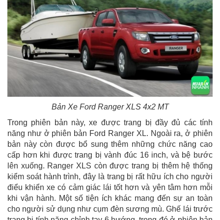
Bản Xe Ford Ranger XLS 4x2 MT
Trong phiên bản này, xe được trang bị đầy đủ các tính
năng như ở phiên bản Ford Ranger XL. Ngoài ra, ở phiên
bản này còn được bổ sung thêm những chức năng cao
cấp hơn khi được trang bị vành đúc 16 inch, và bệ bước
lên xuống. Ranger XLS còn được trang bị thêm hệ thống
kiểm soát hành trình, đây là trang bị rất hữu ích cho người
điểu khiển xe có cảm giác lái tốt hơn và yên tâm hơn mỗi
khi vận hành. Một số tiện ích khác mang đến sự an toàn
cho người sử dụng như cụm đèn sương mù. Ghế lái trước
trang bị tính năng chỉnh tay 6 hướng, trong đó ở phiên bản