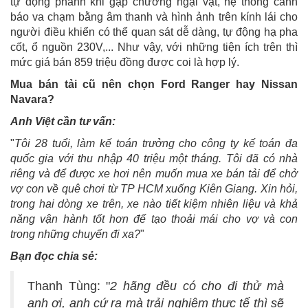
tự động phanh khi gặp chướng ngại vật, hệ thống cảnh
báo va chạm bằng âm thanh và hình ảnh trên kính lái cho
người điều khiển có thể quan sát dễ dàng, tự động hạ pha
cốt, ổ nguồn 230V,... Như vậy, với những tiện ích trên thì
mức giá bán 859 triệu đồng được coi là hợp lý.
Mua bán tải cũ nên chọn Ford Ranger hay Nissan
Navara?
Anh Việt cần tư vấn:
"
Tôi 28 tuổi, làm kế toán trưởng cho công ty kế toán đa
quốc gia với thu nhập 40 triệu một tháng. Tôi đã có nhà
riêng và để được xe hơi nên muốn mua xe bán tải để chở
vợ con về quê chơi từ TP HCM xuống Kiên Giang. Xin hỏi,
trong hai dòng xe trên, xe nào tiết kiệm nhiên liệu và khả
năng vận hành tốt hơn để tạo thoải mái cho vợ và con
trong những chuyến đi xa?
"
Bạn đọc chia sẻ:
Thanh Tùng: "
2 hãng đều có cho đi thử mà
anh ơi, anh cứ ra mà trải nghiệm thực tế thì sẽ