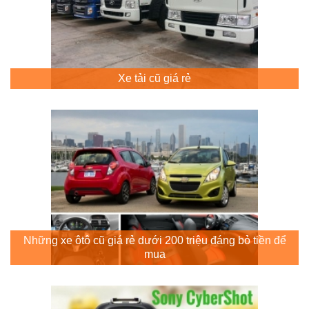
Xe tải cũ giá rẻ
Những xe ôtô cũ giá rẻ dưới 200 triệu đáng bỏ tiền để
mua