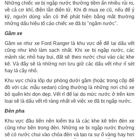
Những chiếc xe bị ngập nước thường tiềm ẩn nhiều rủi ro,
về cả cơ khí, điện lẫn điện tử. Khi đi mua xe cũ, nếu để ý
kỹ, người dùng vẫn có thể phát hiện bằng mắt thường
những dấu hiệu tố cáo chiếc xe đã bị "ngâm nước".
Gầm xe
Gầm xe như xe Ford Ranger là khu vực dễ để lại dấu vết
cũng như khó làm sạch nhất. Khi xe bị ngập nước, các
mảnh rác nhỏ hay bụi, đất sẽ theo nước chui vào các khe
kẽ. Và đây sẽ là những nơi lưu giữ các dấu vết như rỉ sét
hay lá cây nhỏ.
Khu vực chứa lốp dự phòng dưới gầm (hoặc trong cốp để
đồ với các mẫu sedan) cũng thường là những nơi chủ xe
bỏ quên khi dọn dẹp. Vết rỉ để lại do mức nước ở trên kim
loại sẽ là dấu vết rõ ràng nhất về việc xe đã bị ngập nước.
Đèn pha
Khu vực đầu tiên nên kiểm tra là các khe kẽ trên đèn xe
cũng như bên trong đèn. Những xe bị ngập nước thường
sẽ có nước chui vào chóa đèn và tạo ra sự ố vàng hay hơi