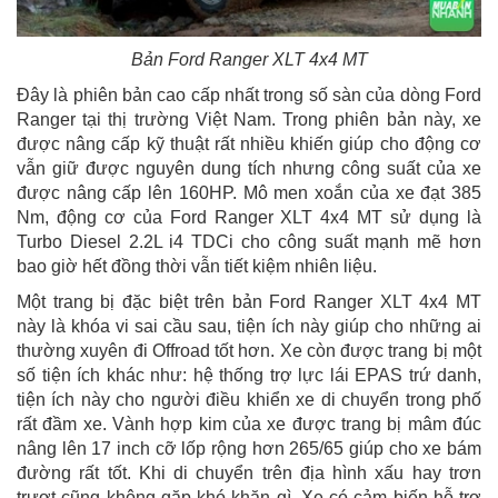
Bản Ford Ranger XLT 4x4 MT
Đây là phiên bản cao cấp nhất trong số sàn của dòng Ford
Ranger tại thị trường Việt Nam. Trong phiên bản này, xe
được nâng cấp kỹ thuật rất nhiều khiến giúp cho động cơ
vẫn giữ được nguyên dung tích nhưng công suất của xe
được nâng cấp lên 160HP. Mô men xoắn của xe đạt 385
Nm, động cơ của Ford Ranger XLT 4x4 MT sử dụng là
Turbo Diesel 2.2L i4 TDCi cho công suất mạnh mẽ hơn
bao giờ hết đồng thời vẫn tiết kiệm nhiên liệu.
Một trang bị đặc biệt trên bản Ford Ranger XLT 4x4 MT
này là khóa vi sai cầu sau, tiện ích này giúp cho những ai
thường xuyên đi Offroad tốt hơn. Xe còn được trang bị một
số tiện ích khác như: hệ thống trợ lực lái EPAS trứ danh,
tiện ích này cho người điều khiển xe di chuyển trong phố
rất đầm xe. Vành hợp kim của xe được trang bị mâm đúc
nâng lên 17 inch cỡ lốp rộng hơn 265/65 giúp cho xe bám
đường rất tốt. Khi di chuyển trên địa hình xấu hay trơn
trượt cũng không gặp khó khăn gì. Xe có cảm biến hỗ trợ