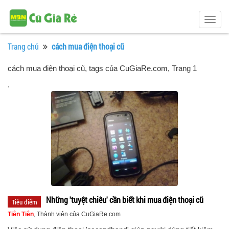
Togg
navig
Trang chủ
cách mua điện thoại cũ
cách mua điện thoại cũ, tags của CuGiaRe.com
, Trang 1
.
Những 'tuyệt chiêu' cần biết khi mua điện thoại cũ
Tiêu điểm
Tiên Tiên
, Thành viên của CuGiaRe.com