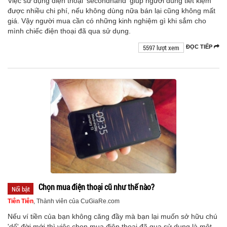
Việc sử dụng điện thoại 'secondhand' giúp người dùng tiết kiệm
được nhiều chi phí, nếu không dùng nữa bán lại cũng không mất
giá. Vậy người mua cần có những kinh nghiệm gì khi sắm cho
mình chiếc điện thoại đã qua sử dụng.
5597 lượt xem
ĐỌC TIẾP
Chọn mua điện thoại cũ như thế nào?
Nổi bật
Tiên Tiên
, Thành viên của CuGiaRe.com
Nếu ví tiền của bạn không căng đầy mà bạn lại muốn sở hữu chú
'dế' đời mới thì việc chọn mua điện thoại đã qua sử dụng là một