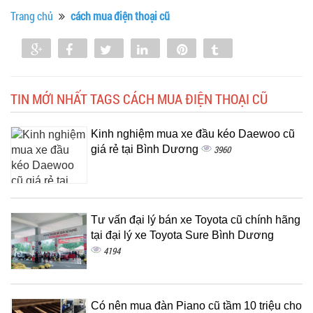
Trang chủ
cách mua điện thoại cũ
Share
Share
Tweet
Share
Pin
Tumblr
0
TIN MỚI NHẤT TAGS CÁCH MUA ĐIỆN THOẠI CŨ
Kinh nghiệm mua xe đầu kéo Daewoo cũ
giá rẻ tại Bình Dương
3960
Tư vấn đại lý bán xe Toyota cũ chính hãng
tại đại lý xe Toyota Sure Bình Dương
4194
Có nên mua đàn Piano cũ tầm 10 triệu cho