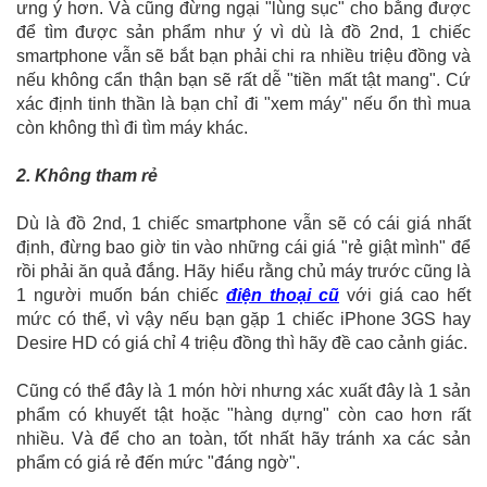
ưng ý hơn. Và cũng đừng ngại "lùng sục" cho bằng được
để tìm được sản phẩm như ý vì dù là đồ 2nd, 1 chiếc
smartphone vẫn sẽ bắt bạn phải chi ra nhiều triệu đồng và
nếu không cẩn thận bạn sẽ rất dễ "tiền mất tật mang". Cứ
xác định tinh thần là bạn chỉ đi "xem máy" nếu ổn thì mua
còn không thì đi tìm máy khác.
2. Không tham rẻ
Dù là đồ 2nd, 1 chiếc smartphone vẫn sẽ có cái giá nhất
định, đừng bao giờ tin vào những cái giá "rẻ giật mình" để
rồi phải ăn quả đắng. Hãy hiểu rằng chủ máy trước cũng là
1 người muốn bán chiếc
điện thoại cũ
với giá cao hết
mức có thể, vì vậy nếu bạn gặp 1 chiếc iPhone 3GS hay
Desire HD có giá chỉ 4 triệu đồng thì hãy đề cao cảnh giác.
Cũng có thể đây là 1 món hời nhưng xác xuất đây là 1 sản
phẩm có khuyết tật hoặc "hàng dựng" còn cao hơn rất
nhiều. Và để cho an toàn, tốt nhất hãy tránh xa các sản
phẩm có giá rẻ đến mức "đáng ngờ".