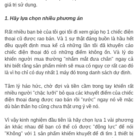
giá trị sử dụng.
1. Hãy lựa chọn nhiều phương án
Rất nhiều bạn bè của tôi gọi tôi đi xem giúp họ 1 chiếc điện
thoại cũ được rao bán. Và 1 sự thật đáng buồn là hầu hết
đều quyết định mua kể cả những lần tôi đã khuyến cáo
chiếc điện thoại đó có những điểm không ổn. Và lý do
khiến người mua thường "nhắm mắt đưa chân" ngay cả
khi biết rằng sản phẩm mình sẽ mua có nguy cơ rất cao đó
là vì họ chỉ có duy nhất 1 máy đó trong danh sách dự định.
Tâm lý háo hức, chờ đợi và tiền cầm trong tay khiến rất
nhiều người "chặc lưỡi" bỏ qua các khuyết điểm của chiếc
điện thoại đang được rao bán rồi "rước" ngay nó về mặc
dù bản thân họ cũng chưa thật ưng ý về nó.
Vì vậy kinh nghiệm đầu tiên là hãy chọn lựa 1 vài phương
án khác nhau để bạn có thể có được "động lực" để nói
"Không" với 1 sản phẩm khiếm khuyết để đi tìm 1 thiết bị