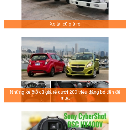
Xe tải cũ giá rẻ
Những xe ôtô cũ giá rẻ dưới 200 triệu đáng bỏ tiền để
mua