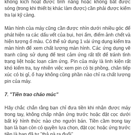
không kích hoạt được tính năng hoặc không bắt được
sóng (trong khi thiết bị khác làm được) cần phải được kiểm
tra lại kỹ càng.
Màn hình của máy cũng cần được nhìn dưới nhiều góc để
phát hiện ra các dấu vết của bụi, hơi ẩm, điểm ảnh chết và
hiện tượng ố màu. Có thể sử dụng 1 vài ứng dụng kiểm tra
màn hình để xem chất lượng màn hình. Các ứng dụng vẽ
tranh cũng sử dụng để test cảm ứng rất tốt để tránh tình
trạng liệt hoặc loạn cảm ứng. Pin của máy là linh kiện rất
khó kiểm tra, tuy nhiên việc xem pin có bị phồng, chân tiếp
xúc có bị gỉ, ố hay không cũng phần nào chỉ ra chất lượng
pin của máy.
7. "Tiền trao cháo múc"
Hãy chắc chắn rằng bạn chỉ đưa tiền khi nhận được máy
trong tay, không chấp nhận ứng trước hoặc đặt cọc dưới
bất kỳ hình thức nào cho người bán. Tiền cầm trong tay
bạn là bạn còn có quyền lựa chọn, đặt cọc hoặc ứng trước
tiền là bạn đã tự "thả gà ra đuổi".