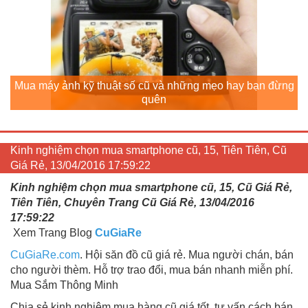
Mua máy ảnh kỹ thuật số cũ và những mẹo hay bạn đừng
quên
Kinh nghiệm chọn mua smartphone cũ, 15, Tiên Tiên, Cũ
Giá Rẻ, 13/04/2016 17:59:22
Kinh nghiệm chọn mua smartphone cũ, 15, Cũ Giá Rẻ,
Tiên Tiên, Chuyên Trang Cũ Giá Rẻ, 13/04/2016
17:59:22
Xem Trang Blog
CuGiaRe
CuGiaRe.com
. Hội săn đồ cũ giá rẻ. Mua người chán, bán
cho người thèm. Hỗ trợ trao đổi, mua bán nhanh miễn phí.
Mua Sắm Thông Minh
Chia sẻ kinh nghiệm mua hàng cũ giá tốt, tư vấn cách bán