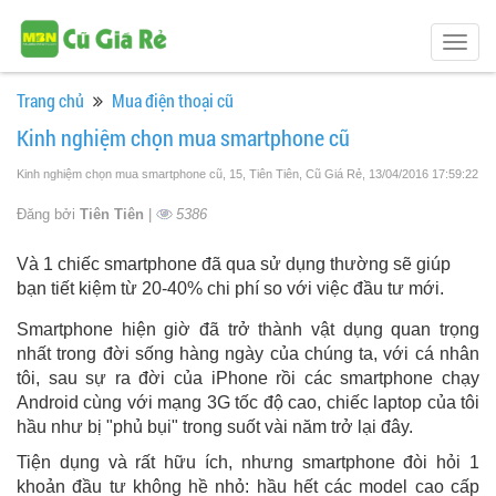
Togg
navig
Trang chủ
Mua điện thoại cũ
Kinh nghiệm chọn mua smartphone cũ
Kinh nghiệm chọn mua smartphone cũ, 15, Tiên Tiên, Cũ Giá Rẻ
, 13/04/2016 17:59:22
Đăng bởi
Tiên Tiên
|
5386
Và 1 chiếc smartphone đã qua sử dụng thường sẽ giúp
bạn tiết kiệm từ 20-40% chi phí so với việc đầu tư mới.
Smartphone hiện giờ đã trở thành vật dụng quan trọng
nhất trong đời sống hàng ngày của chúng ta, với cá nhân
tôi, sau sự ra đời của iPhone rồi các smartphone chạy
Android cùng với mạng 3G tốc độ cao, chiếc laptop của tôi
hầu như bị "phủ bụi" trong suốt vài năm trở lại đây.
Tiện dụng và rất hữu ích, nhưng smartphone đòi hỏi 1
khoản đầu tư không hề nhỏ: hầu hết các model cao cấp