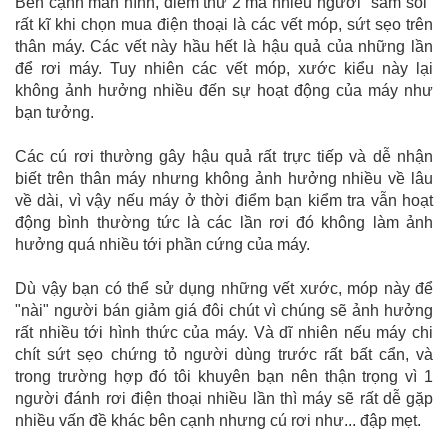
Bên cạnh màn hình, điểm thứ 2 mà nhiều người "săm soi"
rất kĩ khi chọn mua điện thoại là các vết móp, sứt sẹo trên
thân máy. Các vết này hầu hết là hậu quả của những lần
để rơi máy. Tuy nhiên các vết móp, xước kiểu này lại
không ảnh hưởng nhiều đến sự hoạt động của máy như
bạn tưởng.
Các cú rơi thường gây hậu quả rất trực tiếp và dễ nhận
biết trên thân máy nhưng không ảnh hưởng nhiều về lâu
về dài, vì vậy nếu máy ở thời điểm bạn kiểm tra vẫn hoạt
động bình thường tức là các lần rơi đó không làm ảnh
hưởng quá nhiều tới phần cứng của máy.
Dù vậy bạn có thể sử dụng những vết xước, móp này để
"nài" người bán giảm giá đôi chút vì chúng sẽ ảnh hưởng
rất nhiều tới hình thức của máy. Và dĩ nhiên nếu máy chi
chít sứt sẹo chứng tỏ người dùng trước rất bất cẩn, và
trong trường hợp đó tôi khuyên bạn nên thận trọng vì 1
người đánh rơi điện thoại nhiều lần thì máy sẽ rất dễ gặp
nhiều vấn đề khác bên cạnh nhưng cú rơi như... đập mẹt.