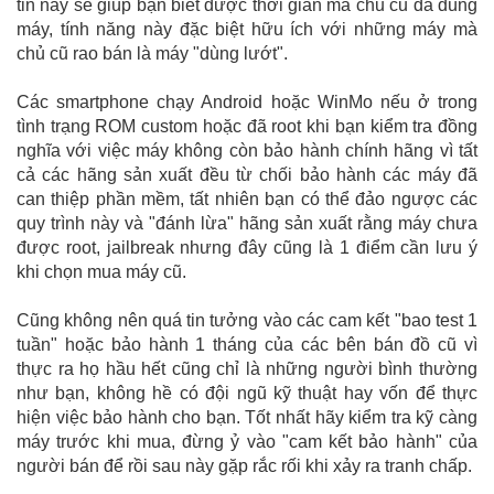
tin này sẽ giúp bạn biết được thời gian mà chủ cũ đã dùng
máy, tính năng này đặc biệt hữu ích với những máy mà
chủ cũ rao bán là máy "dùng lướt".
Các smartphone chạy Android hoặc WinMo nếu ở trong
tình trạng ROM custom hoặc đã root khi bạn kiểm tra đồng
nghĩa với việc máy không còn bảo hành chính hãng vì tất
cả các hãng sản xuất đều từ chối bảo hành các máy đã
can thiệp phần mềm, tất nhiên bạn có thể đảo ngược các
quy trình này và "đánh lừa" hãng sản xuất rằng máy chưa
được root, jailbreak nhưng đây cũng là 1 điểm cần lưu ý
khi chọn mua máy cũ.
Cũng không nên quá tin tưởng vào các cam kết "bao test 1
tuần" hoặc bảo hành 1 tháng của các bên bán đồ cũ vì
thực ra họ hầu hết cũng chỉ là những người bình thường
như bạn, không hề có đội ngũ kỹ thuật hay vốn để thực
hiện việc bảo hành cho bạn. Tốt nhất hãy kiểm tra kỹ càng
máy trước khi mua, đừng ỷ vào "cam kết bảo hành" của
người bán để rồi sau này gặp rắc rối khi xảy ra tranh chấp.