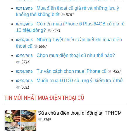
02/11/2016
Mua điện thoại cũ giá rẻ và những lưu ý
không thể không biết
8761
07/10/2016
Có nên mua iPhone 6 Plus 64GB cũ giá rẻ
10 triệu đồng?
7471
02/02/2016
Những 'tuyệt chiêu' cần biết khi mua điện
thoại cũ
5597
02/02/2016
Chọn mua điện thoại cũ như thế nào?
5714
02/02/2016
Tư vấn cách chọn mua iPhone cũ
4337
02/02/2016
Muốn mua ĐTDĐ cũ ưng ý: kiểm tra 7 thứ
3811
TIN MỚI NHẤT MUA ĐIỆN THOẠI CŨ
Sửa chữa điện thoại di động tại TPHCM
5150