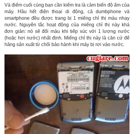
Và điểm cuối cùng bạn cần kiểm tra là cảm biến độ ẩm của
máy. Hầu hết điện thoại di động, cả dumbphone và
smartphone đều được trang bị 1 miếng chỉ thị màu nhạy
nước. Nguyên tắc hoạt động của miếng chỉ thị này khá
đơn giản: nó sẽ đổi màu khi tiếp xúc với 1 lượng nước
(hoặc hơi nước) nhất định. Miếng chỉ thị này là căn cứ để
hãng sản xuất từ chối bảo hành khi máy bị rơi vào nước.