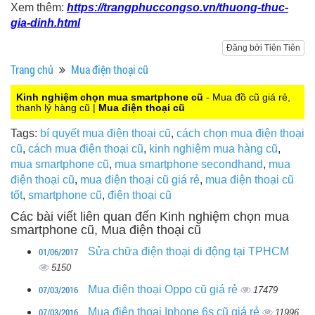
Xem thêm:
https://trangphuccongso.vn/thuong-thuc-
gia-dinh.html
Đăng bởi Tiên Tiên
Trang chủ
Mua điện thoại cũ
Kinh nghiệm chọn mua smartphone cũ
- Mua đồ cũ giá rẻ,
thanh lý hàng cũ |
Mua điện thoại cũ
Tags:
bí quyết mua điện thoại cũ
,
cách chọn mua điện thoại
cũ
,
cách mua điện thoại cũ
,
kinh nghiệm mua hàng cũ
,
mua smartphone cũ
,
mua smartphone secondhand
,
mua
điện thoại cũ
,
mua điện thoại cũ giá rẻ
,
mua điện thoại cũ
tốt
,
smartphone cũ
,
điện thoại cũ
Các bài viết liên quan đến Kinh nghiệm chọn mua
smartphone cũ, Mua điện thoại cũ
01/06/2017
Sửa chữa điện thoại di động tại TPHCM
5150
07/03/2016
Mua điện thoại Oppo cũ giá rẻ
17479
07/03/2016
Mua điện thoại Iphone 6s cũ giá rẻ
11996