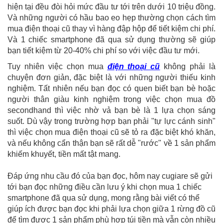
hiện tại đều đòi hỏi mức đầu tư tới trên dưới 10 triệu đồng.
Và những người có hầu bao eo hẹp thường chọn cách tìm
mua điện thoại cũ thay vì hàng đập hộp để tiết kiệm chi phí.
Và 1 chiếc smartphone đã qua sử dụng thường sẽ giúp
bạn tiết kiệm từ 20-40% chi phí so với việc đầu tư mới.
Tuy nhiên việc chọn mua
điện thoại cũ
không phải là
chuyện đơn giản, đặc biệt là với những người thiếu kinh
nghiệm. Tất nhiên nếu bạn đọc có quen biết bạn bè hoặc
người thân giàu kinh nghiệm trong việc chọn mua đồ
secondhand thì việc nhờ vả bạn bè là 1 lựa chọn sáng
suốt. Dù vậy trong trường hợp bạn phải "tự lực cánh sinh"
thì việc chọn mua điện thoại cũ sẽ tỏ ra đặc biệt khó khăn,
và nếu không cẩn thận bạn sẽ rất dễ "rước" về 1 sản phẩm
khiếm khuyết, tiền mất tật mang.
Đáp ứng nhu cầu đó của bạn đọc, hôm nay cugiare sẽ gửi
tới bạn đọc những điều cần lưu ý khi chọn mua 1 chiếc
smartphone đã qua sử dụng, mong rằng bài viết có thể
giúp ích được bạn đọc khi phải lựa chọn giữa 1 rừng đồ cũ
để tìm được 1 sản phẩm phù hợp túi tiền mà vẫn còn nhiều