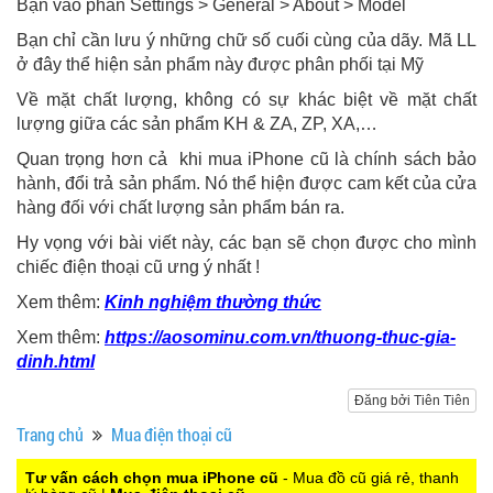
Bạn vào phần Settings > General > About > Model
Bạn chỉ cần lưu ý những chữ số cuối cùng của dãy. Mã LL
ở đây thể hiện sản phẩm này được phân phối tại Mỹ
Về mặt chất lượng, không có sự khác biệt về mặt chất
lượng giữa các sản phẩm KH & ZA, ZP, XA,…
Quan trọng hơn cả khi mua iPhone cũ là chính sách bảo
hành, đổi trả sản phẩm. Nó thể hiện được cam kết của cửa
hàng đối với chất lượng sản phẩm bán ra.
Hy vọng với bài viết này, các bạn sẽ chọn được cho mình
chiếc điện thoại cũ ưng ý nhất !
Xem thêm:
Kinh nghiệm thường thức
Xem thêm:
https://aosominu.com.vn/thuong-thuc-gia-
dinh.html
Đăng bởi Tiên Tiên
Trang chủ
Mua điện thoại cũ
Tư vấn cách chọn mua iPhone cũ
- Mua đồ cũ giá rẻ, thanh