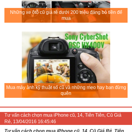
Những xe ôtô cũ giá rẻ dưới 200 triệu đáng bỏ tiền để
mua
Mua máy ảnh kỹ thuật số cũ và những mẹo hay bạn đừng
quên
Tư vấn cách chọn mua iPhone cũ, 14, Tiên Tiên, Cũ Giá
Rẻ, 13/04/2016 16:45:46
Tư vấn cách chọn mua iPhone cũ, 14, Cũ Giá Rẻ, Tiên