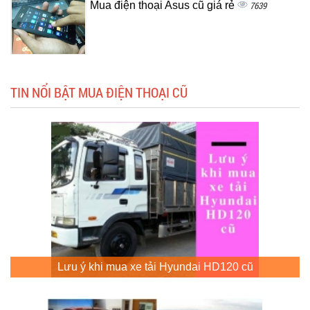
Mua điện thoại Asus cũ giá rẻ
7639
TIN NỔI BẬT MUA ĐIỆN THOẠI CŨ
Lưu ý khi mua xe tải Hyundai HD120 cũ