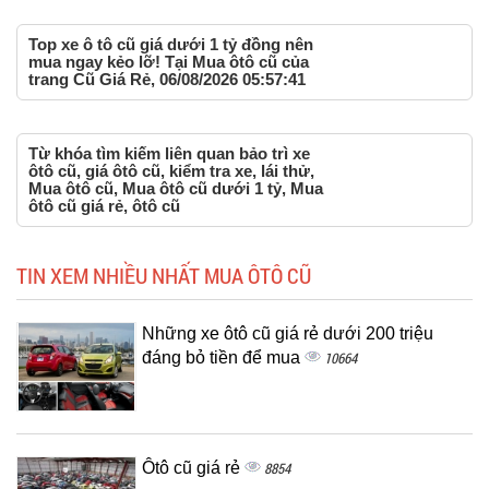
Top xe ô tô cũ giá dưới 1 tỷ đồng nên
mua ngay kẻo lỡ! Tại Mua ôtô cũ của
trang Cũ Giá Rẻ, 06/08/2026 05:57:41
Từ khóa tìm kiếm liên quan bảo trì xe
ôtô cũ, giá ôtô cũ, kiểm tra xe, lái thử,
Mua ôtô cũ, Mua ôtô cũ dưới 1 tỷ, Mua
ôtô cũ giá rẻ, ôtô cũ
TIN XEM NHIỀU NHẤT MUA ÔTÔ CŨ
Những xe ôtô cũ giá rẻ dưới 200 triệu
đáng bỏ tiền để mua
10664
Ôtô cũ giá rẻ
8854