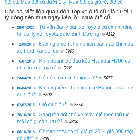
ôtô cũ
,
Mua ôtô cũ dưới 1 tỷ
,
Mua ôtô cũ giá rẻ
,
ôtô cũ
Các bài viết liên quan đến Top xe ô tô cũ giá dưới 1
tỷ đồng nên mua ngay kẻo lỡ!, Mua ôtô cũ
28/07/2021
Tư vấn đại lý bán xe Toyota cũ chính hãng
tại đại lý xe Toyota Sure Bình Dương
4192
12/09/2018
Đánh giá nên chọn phiên bản nào khi mua
xe Ford Ranger cũ
5990
16/07/2018
Kinh doanh xe đầu kéo Hyundai H700 cũ
chất lượng, giá rẻ
5699
24/04/2018
Có nên mua xe Lexus cũ?
5677
06/04/2018
Kinh nghiệm chọn mua xe Hyundai Avante
cũ giá rẻ
5802
02/02/2016
Ôtô cũ giá rẻ
8854
20/10/2016
Sang tên đổi chủ xe máy, ôtô theo thủ tục
mới có gì cần lưu ý?
4300
06/10/2016
Chevrolet Aveo cũ giá rẻ 2014 giá 390 triệu
có đắt?
2735