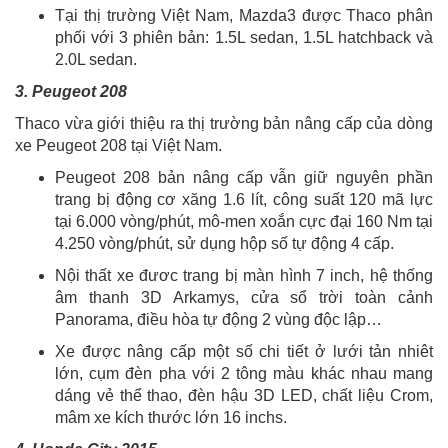
Tại thị trường Việt Nam, Mazda3 được Thaco phân
phối với 3 phiên bản: 1.5L sedan, 1.5L hatchback và
2.0L sedan.
3. Peugeot 208
Thaco vừa giới thiệu ra thị trường bản nâng cấp của dòng
xe Peugeot 208 tại Việt Nam.
Peugeot 208 bản nâng cấp vẫn giữ nguyên phần
trang bị động cơ xăng 1.6 lít, công suất 120 mã lực
tại 6.000 vòng/phút, mô-men xoắn cực đại 160 Nm tại
4.250 vòng/phút, sử dụng hộp số tự động 4 cấp.
Nội thất xe đươc trang bị màn hình 7 inch, hệ thống
âm thanh 3D Arkamys, cửa sổ trời toàn cảnh
Panorama, điều hòa tự động 2 vùng độc lập…
Xe được nâng cấp một số chi tiết ở lưới tản nhiêt
lớn, cụm đèn pha với 2 tông màu khác nhau mang
dáng vẻ thể thao, đèn hậu 3D LED, chất liệu Crom,
mâm xe kích thước lớn 16 inchs.