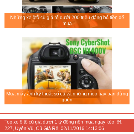
Những xe ôtô cũ giá rẻ dưới 200 triệu đáng bỏ tiền để
mua
Mua máy ảnh kỹ thuật số cũ và những mẹo hay bạn đừng
quên
Top xe ô tô cũ giá dưới 1 tỷ đồng nên mua ngay kẻo lỡ!,
227, Uyên Vũ, Cũ Giá Rẻ, 02/11/2016 14:13:06