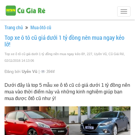
Togg
navig
Trang chủ
Mua ôtô cũ
Top xe ô tô cũ giá dưới 1 tỷ đồng nên mua ngay kẻo
lỡ!
Top xe ô tô cũ giá dưới 1 tỷ đồng nên mua ngay kẻo lỡ!, 227, Uyên Vũ, Cũ Giá Rẻ
,
02/11/2016 14:13:06
Đăng bởi
Uyên Vũ
|
3944
Dưới đây là top 5 mẫu xe ô tô cũ có giá dưới 1 tỷ đồng nên
mua vào thời điểm này và những kinh nghiệm giúp bạn
mua được ôtô cũ như ý!