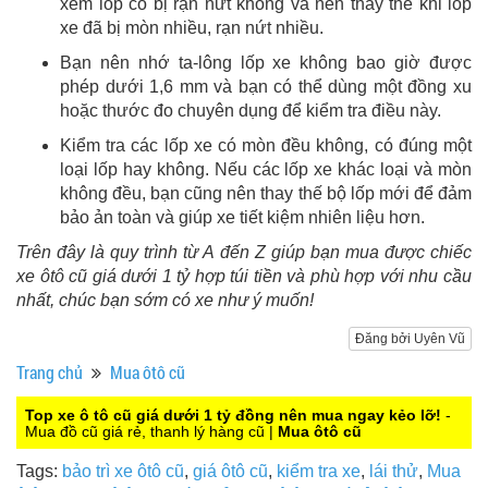
xem lốp có bị rạn nứt không và nên thay thế khi lốp
xe đã bị mòn nhiều, rạn nứt nhiều.
Bạn nên nhớ ta-lông lốp xe không bao giờ được
phép dưới 1,6 mm và bạn có thể dùng một đồng xu
hoặc thước đo chuyên dụng để kiểm tra điều này.
Kiểm tra các lốp xe có mòn đều không, có đúng một
loại lốp hay không. Nếu các lốp xe khác loại và mòn
không đều, bạn cũng nên thay thế bộ lốp mới để đảm
bảo ản toàn và giúp xe tiết kiệm nhiên liệu hơn.
Trên đây là quy trình từ A đến Z giúp bạn mua được chiếc
xe ôtô cũ giá dưới 1 tỷ hợp túi tiền và phù hợp với nhu cầu
nhất, chúc bạn sớm có xe như ý muốn!
Đăng bởi Uyên Vũ
Trang chủ
Mua ôtô cũ
Top xe ô tô cũ giá dưới 1 tỷ đồng nên mua ngay kẻo lỡ!
-
Mua đồ cũ giá rẻ, thanh lý hàng cũ |
Mua ôtô cũ
Tags:
bảo trì xe ôtô cũ
,
giá ôtô cũ
,
kiểm tra xe
,
lái thử
,
Mua