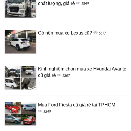
chất lượng, giá rẻ
5699
Có nên mua xe Lexus cũ?
5677
Kinh nghiệm chọn mua xe Hyundai Avante
cũ giá rẻ
5802
Mua Ford Fiesta cũ giá rẻ tại TPHCM
8340