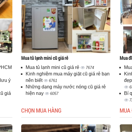
Mua tủ lạnh mini cũ giá rẻ
Mua đồ
 TPHCM
Mua tủ lạnh mini cũ giá rẻ
Mua
7674
Kinh nghiệm mua máy giặt cũ giá rẻ bạn
Kin
lưu ý
nên biết
đẹp
6761
Những dạng máy nước nóng cũ giá rẻ
6
ũ giá
hiện nay
Bí 
6057
7
CHỌN MUA HÀNG
MUA 