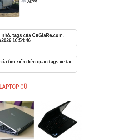
25758
ải nhỏ, tags của CuGiaRe.com,
/2026 16:54:46
óa tìm kiếm liên quan tags xe tải
LAPTOP CŨ