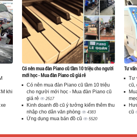
Có nên mua đàn Piano cũ tầm 10 triệu cho người
Tư vấn
mới học - Mua đàn Piano cũ giá rẻ
M
Tư 
Có nên mua đàn Piano cũ tầm 10 triệu
cũ,
CM khi
cho người mới học - Mua đàn Piano cũ
Mua
giá rẻ
mẹo
2517
 xe
Kinh doanh đồ cũ ý tưởng kiểm thêm thu
Hướ
nhập cho dân văn phòng
cũ
4383
Ứng dụng mua bán đồ cũ
5520