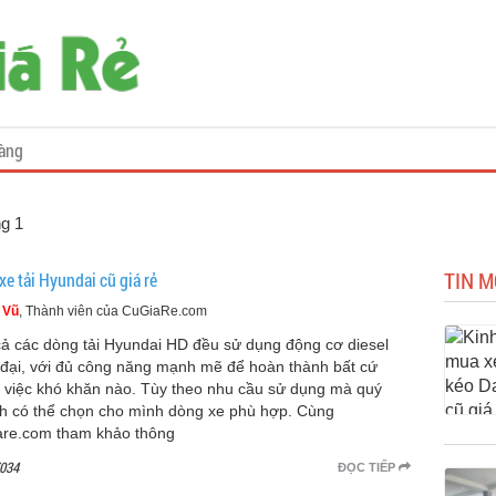
àng
ng 1
TIN M
e tải Hyundai cũ giá rẻ
 Vũ
, Thành viên của CuGiaRe.com
cả các dòng tải Hyundai HD đều sử dụng động cơ diesel
 đại, với đủ công năng mạnh mẽ để hoàn thành bất cứ
 việc khó khăn nào. Tùy theo nhu cầu sử dụng mà quý
h có thể chọn cho mình dòng xe phù hợp. Cùng
are.com tham khảo thông
034
ĐỌC TIẾP