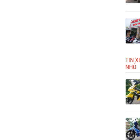
TIN X
NHỎ