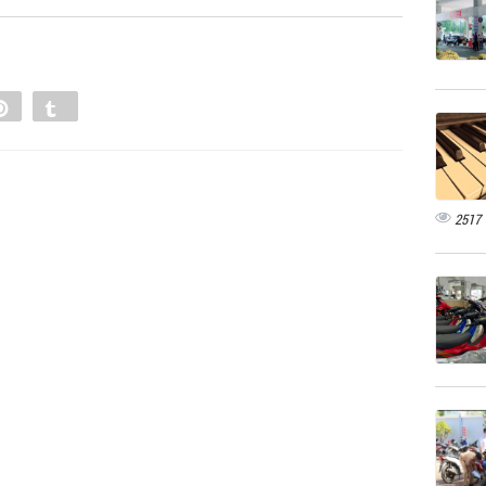
e
Pin
Tumblr
0
2517