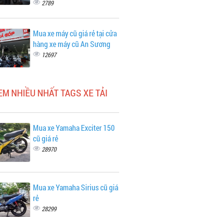
2789
Mua xe máy cũ giá rẻ tại cửa
hàng xe máy cũ An Sương
12697
EM NHIỀU NHẤT TAGS XE TẢI
Mua xe Yamaha Exciter 150
cũ giá rẻ
28970
Mua xe Yamaha Sirius cũ giá
rẻ
28299