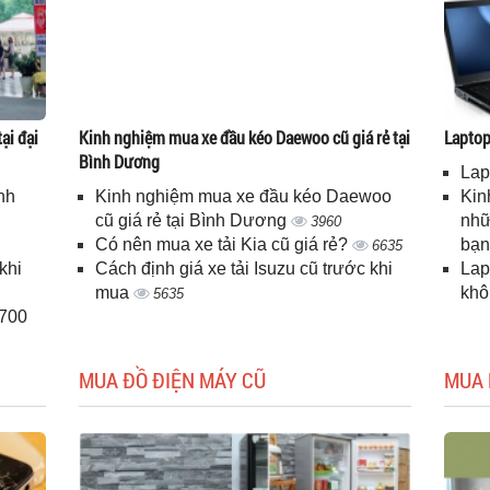
ại đại
Kinh nghiệm mua xe đầu kéo Daewoo cũ giá rẻ tại
Laptop 
Bình Dương
Lap
nh
Kinh nghiệm mua xe đầu kéo Daewoo
Kin
cũ giá rẻ tại Bình Dương
nhữ
3960
Có nên mua xe tải Kia cũ giá rẻ?
bạ
6635
khi
Cách định giá xe tải Isuzu cũ trước khi
Lap
mua
kh
5635
H700
MUA ĐỒ ĐIỆN MÁY CŨ
MUA 