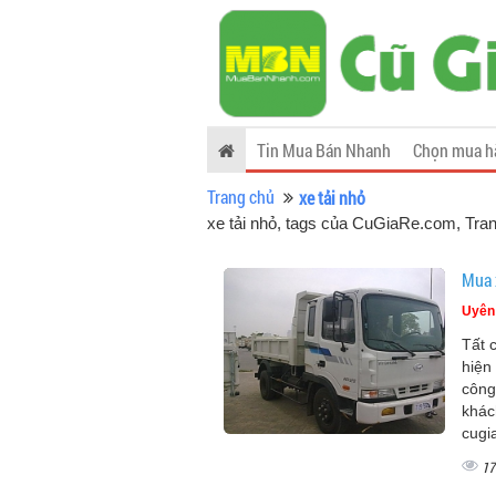
Tin Mua Bán Nhanh
Chọn mua h
Trang chủ
xe tải nhỏ
xe tải nhỏ, tags của CuGiaRe.com
, Tra
Mua x
Uyên
Tất 
hiện
công
khác
cugi
17