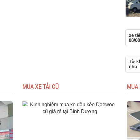
xe t
08/08
Từ kh
nhỏ
MUA XE TẢI CŨ
MUA 