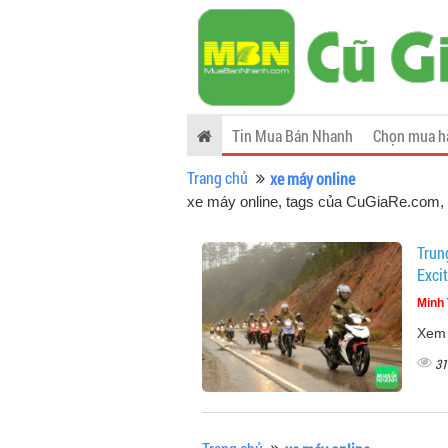
Tin Mua Bán Nhanh
Chọn mua h
Trang chủ
xe máy online
xe máy online, tags của CuGiaRe.com
,
Trun
Exci
Minh 
Xem 
31