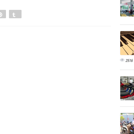
e
Pin
Tumblr
0
2516