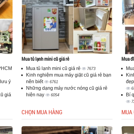
Mua tủ lạnh mini cũ giá rẻ
Mua đồ
 TPHCM
Mua tủ lạnh mini cũ giá rẻ
Mua
7673
Kinh nghiệm mua máy giặt cũ giá rẻ bạn
Kin
lưu ý
nên biết
đẹp
6761
Những dạng máy nước nóng cũ giá rẻ
6
ũ giá
hiện nay
Bí 
6054
7
CHỌN MUA HÀNG
MUA 