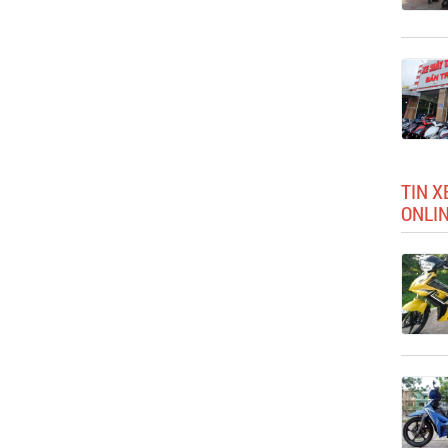
TIN X
ONLI