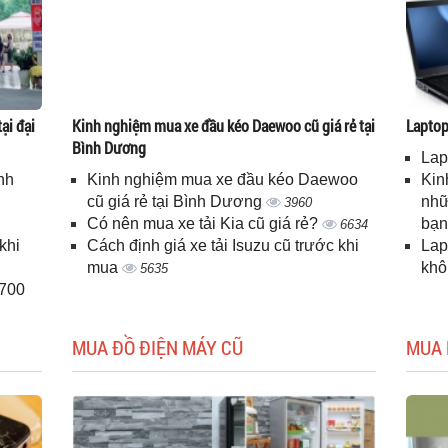
ại đại
Kinh nghiệm mua xe đầu kéo Daewoo cũ giá rẻ tại
Laptop 
Bình Dương
Lap
nh
Kinh nghiệm mua xe đầu kéo Daewoo
Kin
cũ giá rẻ tại Bình Dương
nhữ
3960
Có nên mua xe tải Kia cũ giá rẻ?
bạ
6634
khi
Cách định giá xe tải Isuzu cũ trước khi
Lap
mua
kh
5635
H700
MUA ĐỒ ĐIỆN MÁY CŨ
MUA 