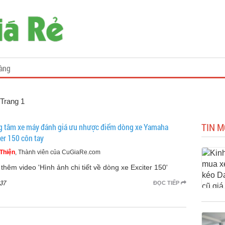
àng
 Trang 1
TIN M
g tâm xe máy đánh giá ưu nhược điểm dòng xe Yamaha
ter 150 côn tay
Thiện
, Thành viên của CuGiaRe.com
thêm video 'Hình ảnh chi tiết về dòng xe Exciter 150'
37
ĐỌC TIẾP