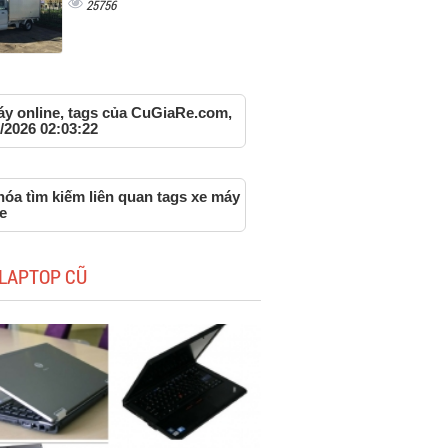
25756
áy online, tags của CuGiaRe.com,
/2026 02:03:22
óa tìm kiếm liên quan tags xe máy
e
LAPTOP CŨ