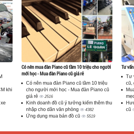
Có nên mua đàn Piano cũ tầm 10 triệu cho người
Tư vấn
mới học - Mua đàn Piano cũ giá rẻ
M
Tư 
Có nên mua đàn Piano cũ tầm 10 triệu
cũ,
CM khi
cho người mới học - Mua đàn Piano cũ
Mua
giá rẻ
mẹo
2516
 xe
Kinh doanh đồ cũ ý tưởng kiểm thêm thu
Hướ
nhập cho dân văn phòng
cũ
4382
Ứng dụng mua bán đồ cũ
5519