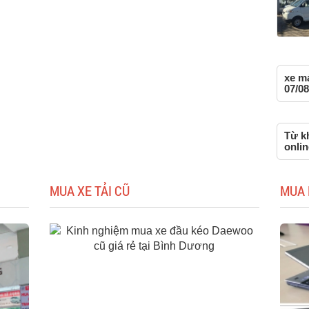
xe m
07/08
Từ kh
onlin
MUA XE TẢI CŨ
MUA 