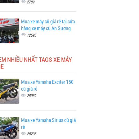
2789
Mua xe máy cũ giá rẻ tại cửa
hàng xe máy cũ An Sương
12695
EM NHIỀU NHẤT TAGS XE MÁY
NE
Mua xe Yamaha Exciter 150
cũ giá rẻ
28969
Mua xe Yamaha Sirius cũ giá
rẻ
28296