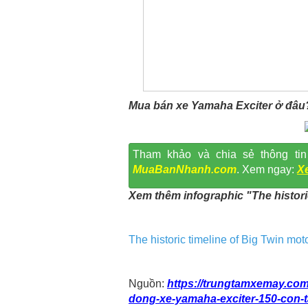
Mua bán xe Yamaha Exciter ở đâu
Tham khảo và chia sẻ thông tin
MuaBanNhanh.com
. Xem ngay:
X
Xem thêm infographic "The histori
The historic timeline of Big Twin mot
Nguồn:
https://trungtamxemay.co
dong-xe-yamaha-exciter-150-con-t