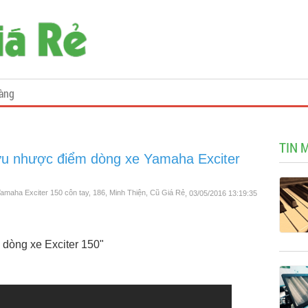
àng
TIN 
ưu nhược điểm dòng xe Yamaha Exciter
maha Exciter 150 côn tay, 186, Minh Thiện, Cũ Giá Rẻ
, 03/05/2016 13:19:35
 dòng xe Exciter 150"