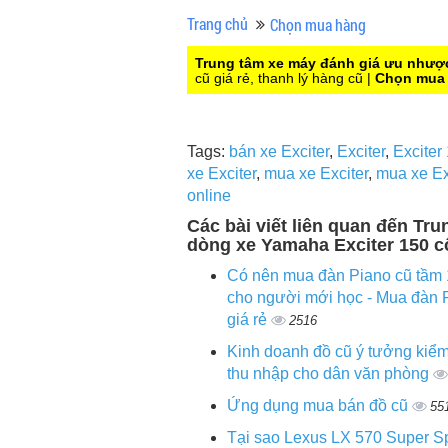
Trang chủ
Chọn mua hàng
Trung tâm xe máy đánh giá ưu nhược
cũ giá rẻ, thanh lý hàng cũ |
Chọn mua
Tags:
bán xe Exciter
,
Exciter
,
Exciter
xe Exciter
,
mua xe Exciter
,
mua xe Ex
online
Các bài viết liên quan đến T
dòng xe Yamaha Exciter 150 c
Có nên mua đàn Piano cũ tầm 1
cho người mới học - Mua đàn 
giá rẻ
2516
Kinh doanh đồ cũ ý tưởng kiể
thu nhập cho dân văn phòng
Ứng dụng mua bán đồ cũ
55
Tại sao Lexus LX 570 Super S