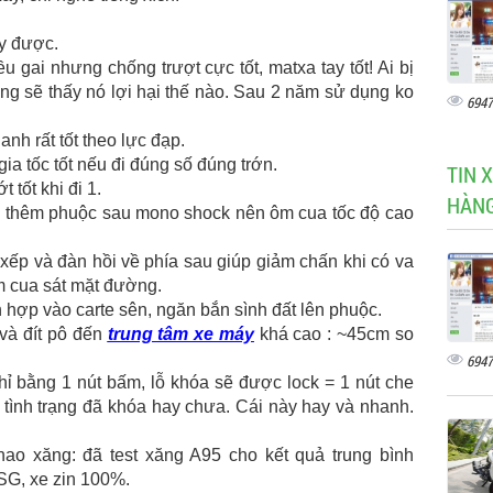
y được.
u gai nhưng chống trượt cực tốt, matxa tay tốt! Ai bị
ng sẽ thấy nó lợi hại thế nào. Sau 2 năm sử dụng ko
6947
nh rất tốt theo lực đạp.
a tốc tốt nếu đi đúng số đúng trớn.
TIN 
 tốt khi đi 1.
HÀN
g thêm phuộc sau mono shock nên ôm cua tốc độ cao
xếp và đàn hồi về phía sau giúp giảm chấn khi có va
m cua sát mặt đường.
 hợp vào carte sên, ngăn bắn sình đất lên phuộc.
 và đít pô đến
trung tâm xe máy
khá cao : ~45cm so
6947
hỉ bằng 1 nút bấm, lỗ khóa sẽ được lock = 1 nút che
 tình trạng đã khóa hay chưa. Cái này hay và nhanh.
 hao xăng: đã test xăng A95 cho kết quả trung bình
 SG, xe zin 100%.