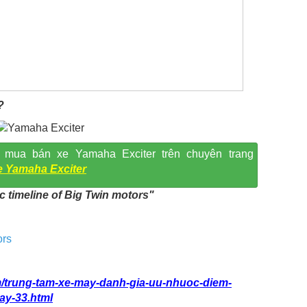
?
 mua bán xe Yamaha Exciter trên chuyên trang
e Yamaha Exciter
c timeline of Big Twin motors"
ors
m/trung-tam-xe-may-danh-gia-uu-nhuoc-diem-
ay-33.html