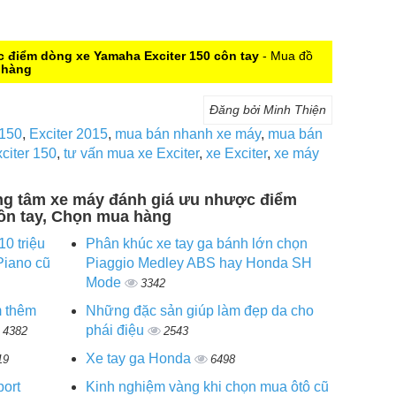
 điểm dòng xe Yamaha Exciter 150 côn tay
- Mua đồ
 hàng
Đăng bởi Minh Thiện
 150
,
Exciter 2015
,
mua bán nhanh xe máy
,
mua bán
citer 150
,
tư vấn mua xe Exciter
,
xe Exciter
,
xe máy
rung tâm xe máy đánh giá ưu nhược điểm
ôn tay, Chọn mua hàng
0 triệu
Phân khúc xe tay ga bánh lớn chọn
Piano cũ
Piaggio Medley ABS hay Honda SH
Mode
3342
m thêm
Những đặc sản giúp làm đẹp da cho
phái điệu
4382
2543
Xe tay ga Honda
19
6498
port
Kinh nghiệm vàng khi chọn mua ôtô cũ