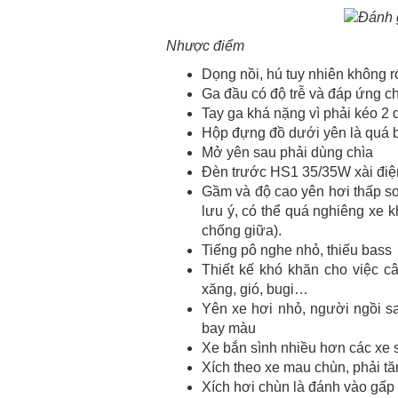
Nhược điểm
Dọng nồi, hú tuy nhiên không 
Ga đầu có độ trễ và đáp ứng ch
Tay ga khá nặng vì phải kéo 2
Hộp đựng đồ dưới yên là quá b
Mở yên sau phải dùng chìa
Đèn trước HS1 35/35W xài điệ
Gầm và độ cao yên hơi thấp s
lưu ý, có thể quá nghiêng xe 
chống giữa).
Tiếng pô nghe nhỏ, thiếu bass
Thiết kế khó khăn cho việc c
xăng, gió, bugi…
Yên xe hơi nhỏ, người ngồi s
bay màu
Xe bắn sình nhiều hơn các xe 
Xích theo xe mau chùn, phải t
Xích hơi chùn là đánh vào gấp l