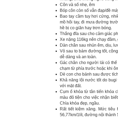
Côn và số nhẹ, êm
Bóp côn còn số vẫn đạp/đề má
Bao tay cầm tuy hơi cứng, nhiề
mồ hôi tay, đi mưa đường trườ
hề bị co giãn hay trơn bóng.
Thắng đĩa sau cho cảm giác pha
Xe nặng 116kg nên chạy đầm, gi
Dàn chân sau nhún êm, dịu, lướt
Vỏ sau to bám đường tốt, cộn
dễ dàng và an toàn.
Gác chân cho người lái có thể 
chạm từ phía trước hoặc khi ô
Dè con cho bánh sau được tích
Khả năng lội nước tốt do bugi
với mặt đất.
Cụm ổ khóa từ tân tiến khóa c
màu đỏ tiện cho việc nhận biết
Chìa khóa đẹp, ngầu.
Rất tiết kiệm xăng. Mức tiêu
56,77km/1lít, đường nội thành