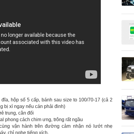
 đĩa, hộp số 5 cấp, bánh sau size to 100/70-17 (cả 2
g bị xì ngay nếu cán phải đinh)
ẻ trung, cân đối
al phong cách chim ưng, trông rất ngầu
 cùng vận hành trên đường cảm nhận nó lướt nhẹ
y, chỉ nghe tiếng xích.