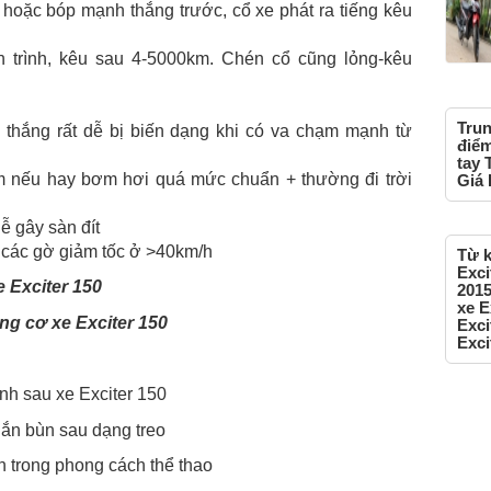
 hoặc bóp mạnh thắng trước, cổ xe phát ra tiếng kêu
h trình, kêu sau 4-5000km. Chén cổ cũng lỏng-kêu
Trun
 thắng rất dễ bị biến dạng khi có va chạm mạnh từ
điểm
tay 
m nếu hay bơm hơi quá mức chuẩn + thường đi trời
Giá 
ễ gây sàn đít
ua các gờ giảm tốc ở >40km/h
Từ k
Exci
e Exciter 150
2015
xe E
Exci
Exci