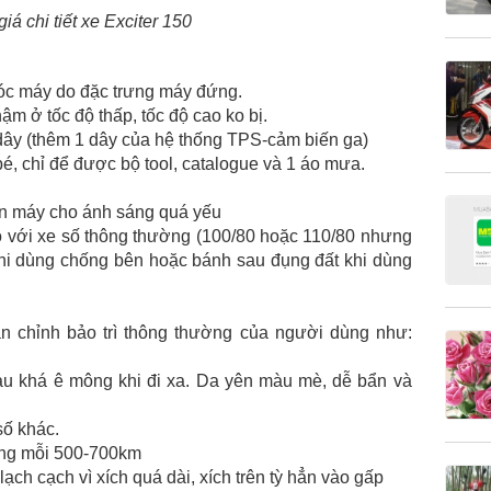
róc máy do đặc trưng máy đứng.
ậm ở tốc độ thấp, tốc độ cao ko bị.
 dây (thêm 1 dây của hệ thống TPS-cảm biến ga)
é, chỉ để được bộ tool, catalogue và 1 áo mưa.
n máy cho ánh sáng quá yếu
o với xe số thông thường (100/80 hoặc 110/80 nhưng
khi dùng chống bên hoặc bánh sau đụng đất khi dùng
ân chỉnh bảo trì thông thường của người dùng như:
au khá ê mông khi đi xa. Da yên màu mè, dễ bẩn và
số khác.
ăng mỗi 500-700km
ạch cạch vì xích quá dài, xích trên tỳ hẳn vào gấp