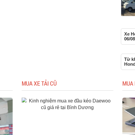
Xe H
06/08
Từ kh
Hon
MUA XE TẢI CŨ
MUA 