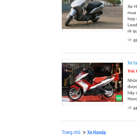
Xe H
mua 
hợp 
Lead
rẻ q
93
Xe t
Trúc
Nhữn
được
hãy 
Hond
64
Trang chủ
Xe Honda