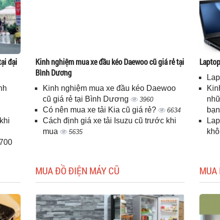
ại đại
Kinh nghiệm mua xe đầu kéo Daewoo cũ giá rẻ tại
Laptop 
Bình Dương
Lap
nh
Kinh nghiệm mua xe đầu kéo Daewoo
Kin
cũ giá rẻ tại Bình Dương
nhữ
3960
Có nên mua xe tải Kia cũ giá rẻ?
bạ
6634
khi
Cách định giá xe tải Isuzu cũ trước khi
Lap
mua
kh
5635
H700
MUA ĐỒ ĐIỆN MÁY CŨ
MUA 