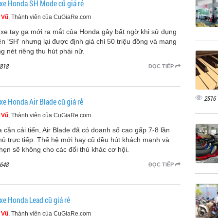
xe Honda SH Mode cũ giá rẻ
 Vũ
, Thành viên của CuGiaRe.com
xe tay ga mới ra mắt của Honda gây bất ngờ khi sử dụng
tên 'SH' nhưng lại được định giá chỉ 50 triệu đồng và mang
g nét riêng thu hút phái nữ.
818
ĐỌC TIẾP
2516
xe Honda Air Blade cũ giá rẻ
 Vũ
, Thành viên của CuGiaRe.com
 cần cải tiến, Air Blade đã có doanh số cao gấp 7-8 lần
thủ trực tiếp. Thế hệ mới hay cũ đều hút khách mạnh và
hẹn sẽ không cho các đối thủ khác cơ hội.
648
ĐỌC TIẾP
xe Honda Lead cũ giá rẻ
 Vũ
, Thành viên của CuGiaRe.com