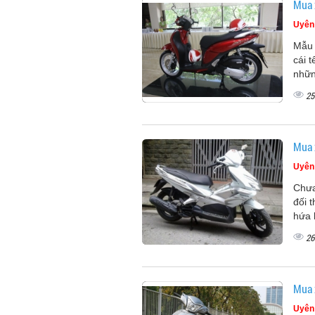
Mua 
Uyên
Mẫu 
cái 
nhữn
25
Mua 
Uyên
Chưa
đối 
hứa 
26
Mua 
Uyên