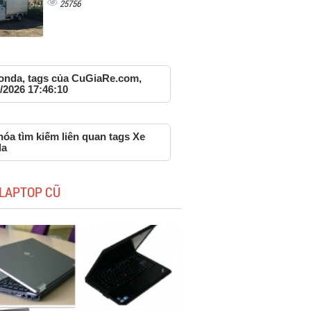
25756
onda, tags của CuGiaRe.com,
/2026 17:46:10
óa tìm kiếm liên quan tags Xe
da
LAPTOP CŨ