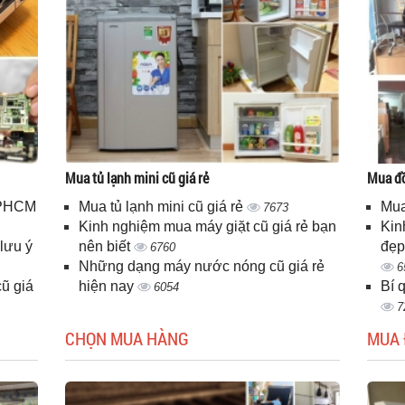
Mua tủ lạnh mini cũ giá rẻ
Mua đồ
 TPHCM
Mua tủ lạnh mini cũ giá rẻ
Mua
7673
Kinh nghiệm mua máy giặt cũ giá rẻ bạn
Kin
lưu ý
nên biết
đẹp
6760
Những dạng máy nước nóng cũ giá rẻ
6
ũ giá
hiện nay
Bí 
6054
7
CHỌN MUA HÀNG
MUA 