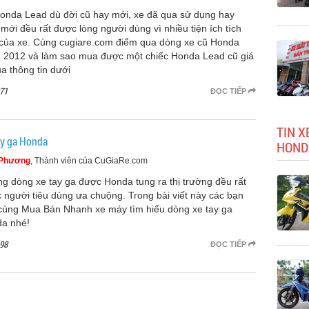
onda Lead dù đời cũ hay mới, xe đã qua sử dụng hay
mới đều rất được lòng người dùng vì nhiều tiện ích tích
của xe. Cùng cugiare.com điểm qua dòng xe cũ Honda
 2012 và làm sao mua được một chiếc Honda Lead cũ giá
ua thông tin dưới
71
ĐỌC TIẾP
TIN X
ay ga Honda
HOND
 Phương
, Thành viên của CuGiaRe.com
g dòng xe tay ga được Honda tung ra thị trường đều rất
 người tiêu dùng ưa chuộng. Trong bài viết này các bạn
cùng Mua Bán Nhanh xe máy tìm hiểu dòng xe tay ga
a nhé!
98
ĐỌC TIẾP