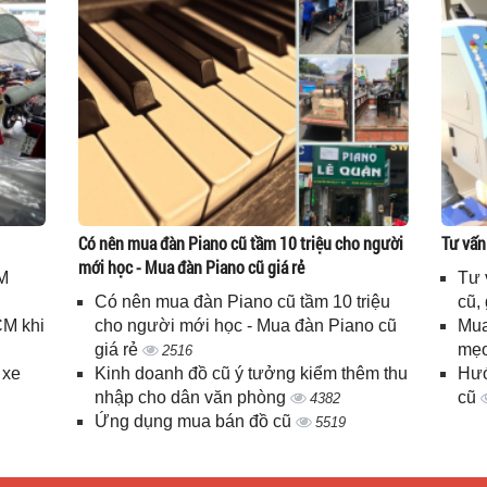
Có nên mua đàn Piano cũ tầm 10 triệu cho người
Tư vấn
mới học - Mua đàn Piano cũ giá rẻ
M
Tư 
Có nên mua đàn Piano cũ tầm 10 triệu
cũ,
CM khi
cho người mới học - Mua đàn Piano cũ
Mua
giá rẻ
mẹo
2516
 xe
Kinh doanh đồ cũ ý tưởng kiểm thêm thu
Hướ
nhập cho dân văn phòng
cũ
4382
Ứng dụng mua bán đồ cũ
5519