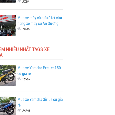
2789
Mua xe máy cũ giá rẻ tại cửa
hàng xe máy cũ An Sương
12695
EM NHIỀU NHẤT TAGS XE
A
Mua xe Yamaha Exciter 150
cũ giá rẻ
28969
Mua xe Yamaha Sirius cũ giá
rẻ
28295