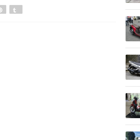
e
Pin
Tumblr
0