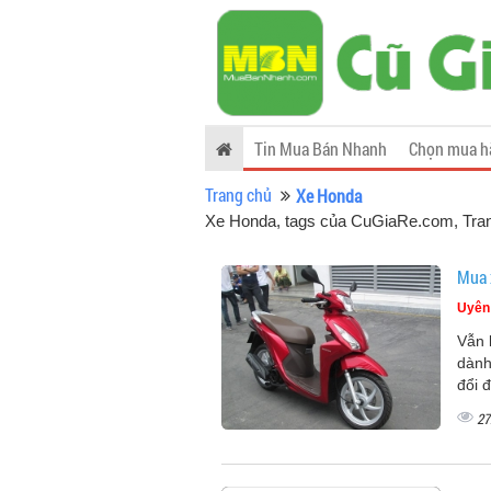
Tin Mua Bán Nhanh
Chọn mua h
Trang chủ
Xe Honda
Xe Honda, tags của CuGiaRe.com
, Tra
Mua 
Uyên
Vẫn 
dành
đổi đ
27