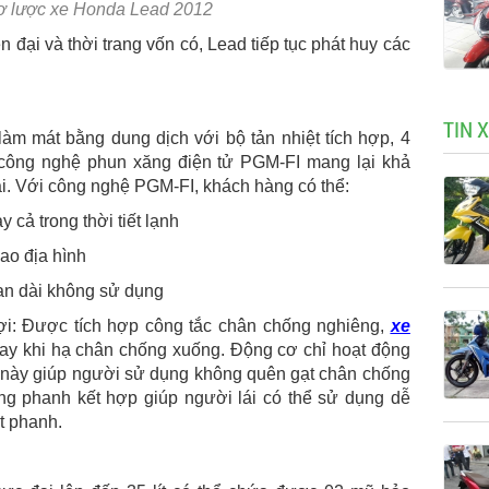
ơ lược xe Honda Lead 2012
n đại và thời trang vốn có, Lead tiếp tục phát huy các
TIN 
àm mát bằng dung dịch với bộ tản nhiệt tích hợp, 4
i công nghệ phun xăng điện tử PGM-FI mang lại khả
thải. Với công nghệ PGM-FI, khách hàng có thể:
cả trong thời tiết lạnh
ao địa hình
an dài không sử dụng
lợi: Được tích hợp công tắc chân chống nghiêng,
xe
gay khi hạ chân chống xuống. Động cơ chỉ hoạt động
u này giúp người sử dụng không quên gạt chân chống
ống phanh kết hợp giúp người lái có thể sử dụng dễ
t phanh.