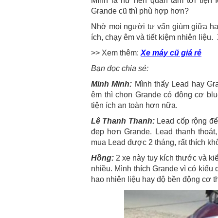
Mình là nữ nên quan tâm tới tiện 
Grande cũ thì phù hợp hơn?
Nhờ mọi người tư vấn giùm giữa hai 
ích, chạy êm và tiết kiệm nhiên liệu.
>> Xem thêm:
Xe máy cũ giá rẻ
Bạn đọc chia sẻ:
Minh Minh:
Mình thấy Lead hay Gran
êm thì chọn Grande có động cơ bl
tiện ích an toàn hơn nữa.
Lê Thanh Thanh:
Lead cốp rộng để
đẹp hơn Grande. Lead thanh thoát
mua Lead được 2 tháng, rất thích khô
Hồng:
2 xe này tuy kích thước và k
nhiều. Mình thích Grande vì có kiểu
hao nhiên liệu hay độ bền động cơ 