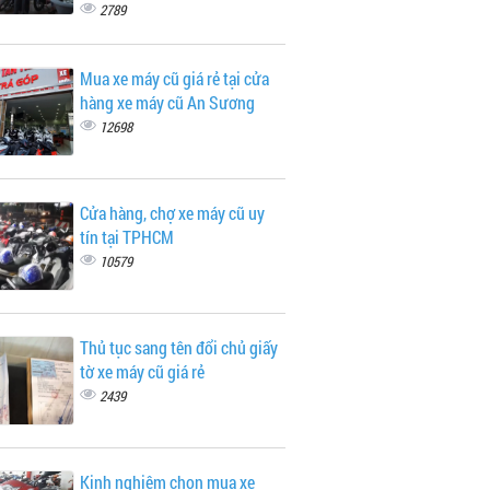
2789
Mua xe máy cũ giá rẻ tại cửa
hàng xe máy cũ An Sương
12698
Cửa hàng, chợ xe máy cũ uy
tín tại TPHCM
10579
Thủ tục sang tên đổi chủ giấy
tờ xe máy cũ giá rẻ
2439
Kinh nghiệm chọn mua xe