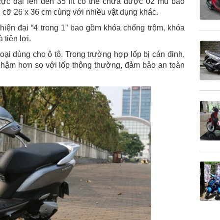
ực đại lên đến 35 lít có thể chứa được 02 mũ bảo
 cỡ 26 x 36 cm cùng với nhiều vật dụng khác.
hiện đại “4 trong 1” bao gồm khóa chống trộm, khóa
 tiện lợi.
oại dùng cho ô tô. Trong trường hợp lốp bị cán đinh,
 chậm hơn so với lốp thông thường, đảm bảo an toàn