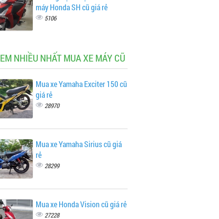
máy Honda SH cũ giá rẻ
5106
XEM NHIỀU NHẤT MUA XE MÁY CŨ
Mua xe Yamaha Exciter 150 cũ
giá rẻ
28970
Mua xe Yamaha Sirius cũ giá
rẻ
28299
Mua xe Honda Vision cũ giá rẻ
27228