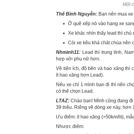
Một 
Thế Bình Nguyễn:
Bạn nên mua xe 
Ở quê xếp nó vào hạng xe san
Xe khác nhìn thấy lead thì chủ
Còi xe kêu khá chát chúa nên
Nhminh11:
Lead thì trung tính, Na
hợp với phụ nữ hơn.
Về tiện ích, độ bền và hao xăng th
ít hao xăng hơn Lead).
Nếu xe chỉ 1 mình bạn đi thì nên c
có thể chọn Lead.
LTAZ:
Chào bạn! Mình cũng đang đi 
39 triệu. Riêng về dòng xe này, hơn
Ưu điểm: ít hao xăng (>50km/lit), mẫ
Nhược điểm: