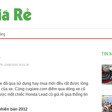
àng
TIN 
ẻ
 Rẻ
, 23/06/2016 16:51:30
e đã qua sử dụng hay mua mới đều rất được lòng
ợp của xe. Cùng cugiare.com điểm qua dòng xe cũ
c một chiếc Honda Lead cũ giá rẻ qua thông tin
phiên bản 2012