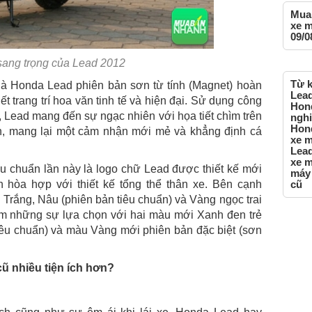
Mua 
xe m
09/0
 sang trọng của Lead 2012
Từ k
y là Honda Lead phiên bản sơn từ tính (Magnet) hoàn
Lead
t trang trí hoa văn tinh tế và hiện đại. Sử dụng công
Hond
, Lead mang đến sự ngạc nhiên với họa tiết chìm trên
nghi
Hond
an, mang lại một cảm nhận mới mẻ và khẳng định cá
xe m
Lead
xe m
êu chuẩn lần này là logo chữ Lead được thiết kế mới
máy
h hòa hợp với thiết kế tổng thể thân xe. Bên cạnh
cũ
Trắng, Nâu (phiên bản tiêu chuẩn) và Vàng ngọc trai
êm những sự lựa chọn với hai màu mới Xanh đen trẻ
tiêu chuẩn) và màu Vàng mới phiên bản đặc biệt (sơn
ũ nhiều tiện ích hơn?