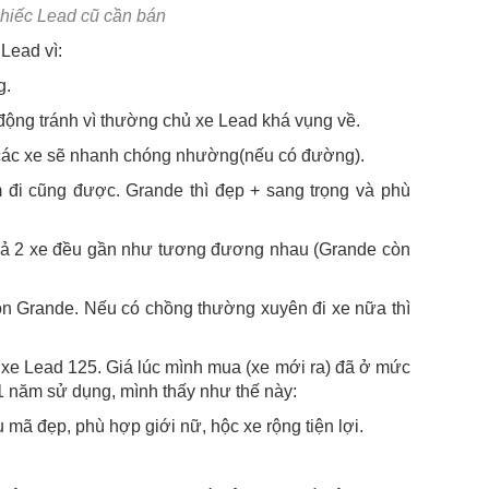
chiếc Lead cũ cần bán
Lead vì:
g.
 động tránh vì thường chủ xe Lead khá vụng về.
 các xe sẽ nhanh chóng nhường(nếu có đường).
m đi cũng được. Grande thì đẹp + sang trọng và phù
ì cả 2 xe đều gần như tương đương nhau (Grande còn
họn Grande. Nếu có chồng thường xuyên đi xe nữa thì
xe Lead 125. Giá lúc mình mua (xe mới ra) đã ở mức
 1 năm sử dụng, mình thấy như thế này:
u mã đẹp, phù hợp giới nữ, hộc xe rộng tiện lợi.