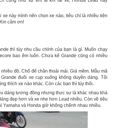
ích cũng như sự êm ái khi lái xe, Honda Lead hay
xe này mình nên chọn xe nào, tiêu chí là nhiều tiện
 Xin cảm ơn!
de thì tùy nhu cầu chính của bạn là gì. Muốn chạy
uecore bao êm luôn. Chưa kể Grande cũng có nhiều
 nhiều đồ. Chổ để chân thoải mái. Giá mềm. Mẫu mã
, Grande đuôi xe cụp xuống không duyên dáng. Tôi
ng thích xe nào khác. Còn các bạn thì tùy thôi.
iểu dáng tương đồng nhưng thực sự là khác nhau khá
 dáng đẹp hơn và xe nhe hơn Lead nhiều. Còn về tiêu
thì Yamaha và Honda giờ không chênh nhau nhiều.