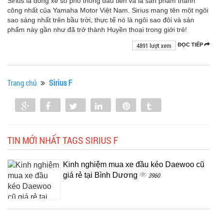
Sirius là dòng xe số phổ thông đầu tiên và là sản phẩm thành
công nhất của Yamaha Motor Việt Nam. Sirius mang tên một ngôi
sao sáng nhất trên bầu trời, thực tế nó là ngôi sao đôi và sản
phẩm này gần như đã trở thành Huyền thoại trong giới trẻ!
4891 lượt xem
ĐỌC TIẾP
Trang chủ
Sirius F
Share
Share
Tweet
Share
Pin
Tumblr
0
TIN MỚI NHẤT TAGS SIRIUS F
Kinh nghiệm mua xe đầu kéo Daewoo cũ
giá rẻ tại Bình Dương
3960