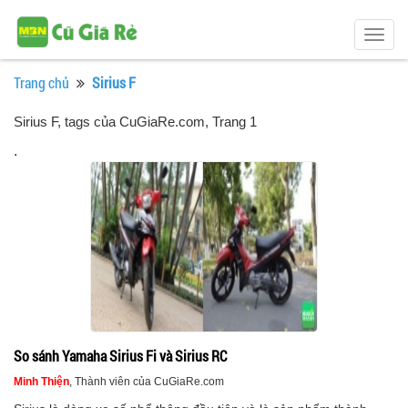
Togg
navig
Trang chủ
Sirius F
Sirius F, tags của CuGiaRe.com
, Trang 1
.
So sánh Yamaha Sirius Fi và Sirius RC
Minh Thiện
, Thành viên của CuGiaRe.com