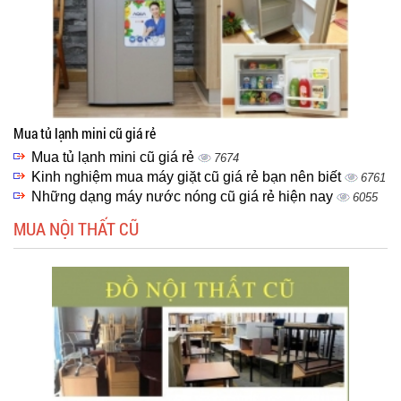
Mua tủ lạnh mini cũ giá rẻ
Mua tủ lạnh mini cũ giá rẻ
7674
Kinh nghiệm mua máy giặt cũ giá rẻ bạn nên biết
6761
Những dạng máy nước nóng cũ giá rẻ hiện nay
6055
MUA NỘI THẤT CŨ