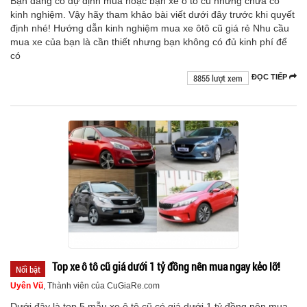
Bạn đang có dự định mua hoặc bạn xe ô tô cũ nhưng chưa có
kinh nghiệm. Vậy hãy tham khảo bài viết dưới đây trước khi quyết
định nhé! Hướng dẫn kinh nghiệm mua xe ôtô cũ giá rẻ Nhu cầu
mua xe của bạn là cần thiết nhưng bạn không có đủ kinh phí để
có
8855 lượt xem
ĐỌC TIẾP
Top xe ô tô cũ giá dưới 1 tỷ đồng nên mua ngay kẻo lỡ!
Nổi bật
Uyên Vũ
, Thành viên của CuGiaRe.com
Dưới đây là top 5 mẫu xe ô tô cũ có giá dưới 1 tỷ đồng nên mua