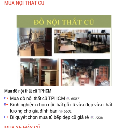
MUA NỘI THẤT CŨ
Mua đồ nội thất cũ TPHCM
Mua đồ nội thất cũ TPHCM
6987
Kinh nghiệm chọn nội thất gỗ cũ vừa đẹp vừa chất
lượng cho gia đình bạn
6501
Bí quyết chọn mua tủ bếp đẹp cũ giá rẻ
7235
MUA XE MÁY CŨ