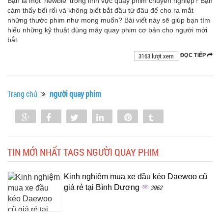
Bạn là một 'newbie' trong lĩnh vực quay phim chuyên nghiệp? Bạn
cảm thấy bối rối và không biết bắt đầu từ đâu để cho ra mắt
những thước phim như mong muốn? Bài viết này sẽ giúp bạn tìm
hiểu những kỹ thuật dùng máy quay phim cơ bản cho người mới
bắt
3163 lượt xem
ĐỌC TIẾP
Trang chủ
người quay phim
Share
Share
Tweet
Share
Pin
Tumblr
0
TIN MỚI NHẤT TAGS NGƯỜI QUAY PHIM
Kinh nghiệm mua xe đầu kéo Daewoo cũ
giá rẻ tại Bình Dương
3962