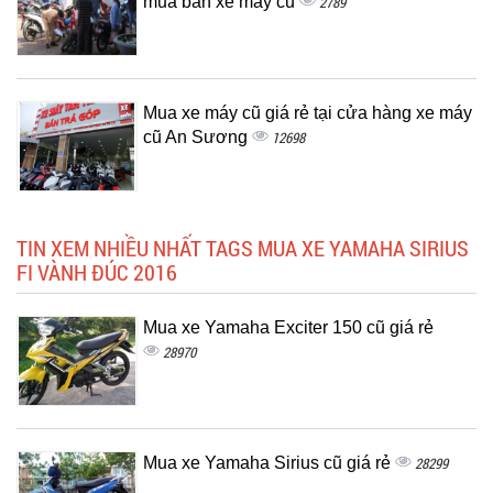
mua bán xe máy cũ
2789
Mua xe máy cũ giá rẻ tại cửa hàng xe máy
cũ An Sương
12698
TIN XEM NHIỀU NHẤT TAGS MUA XE YAMAHA SIRIUS
FI VÀNH ĐÚC 2016
Mua xe Yamaha Exciter 150 cũ giá rẻ
28970
Mua xe Yamaha Sirius cũ giá rẻ
28299