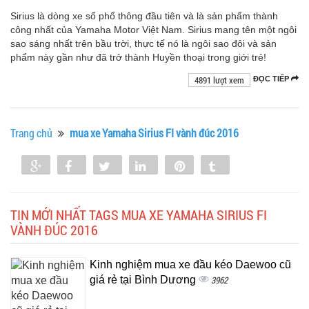
Sirius là dòng xe số phổ thông đầu tiên và là sản phẩm thành
công nhất của Yamaha Motor Việt Nam. Sirius mang tên một ngôi
sao sáng nhất trên bầu trời, thực tế nó là ngôi sao đôi và sản
phẩm này gần như đã trở thành Huyền thoại trong giới trẻ!
4891 lượt xem
ĐỌC TIẾP
Trang chủ
mua xe Yamaha Sirius FI vành đúc 2016
Share
Share
Tweet
Share
Pin
Tumblr
0
TIN MỚI NHẤT TAGS MUA XE YAMAHA SIRIUS FI
VÀNH ĐÚC 2016
Kinh nghiệm mua xe đầu kéo Daewoo cũ
giá rẻ tại Bình Dương
3962