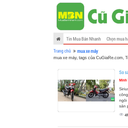
Tin Mua Bán Nhanh
Chọn mua h
Trang chủ
mua xe máy
mua xe máy, tags của CuGiaRe.com
, 
So s
Minh 
Siri
công
ngôi 
sản 
48