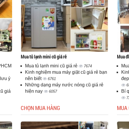
Mua tủ lạnh mini cũ giá rẻ
Mua đồ
 TPHCM
Mua tủ lạnh mini cũ giá rẻ
Mua
7674
Kinh nghiệm mua máy giặt cũ giá rẻ bạn
Kin
lưu ý
nên biết
đẹp
6761
Những dạng máy nước nóng cũ giá rẻ
6
ũ giá
hiện nay
Bí 
6057
7
CHỌN MUA HÀNG
MUA 