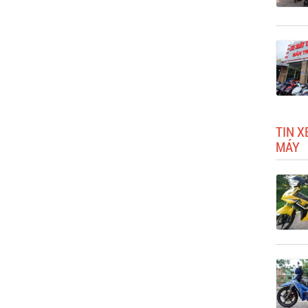
TIN X
MÁY