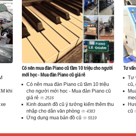
Có nên mua đàn Piano cũ tầm 10 triệu cho người
Tư vấn
mới học - Mua đàn Piano cũ giá rẻ
M
Tư 
Có nên mua đàn Piano cũ tầm 10 triệu
cũ,
CM khi
cho người mới học - Mua đàn Piano cũ
Mua
giá rẻ
mẹo
2516
 xe
Kinh doanh đồ cũ ý tưởng kiểm thêm thu
Hướ
nhập cho dân văn phòng
cũ
4383
Ứng dụng mua bán đồ cũ
5519