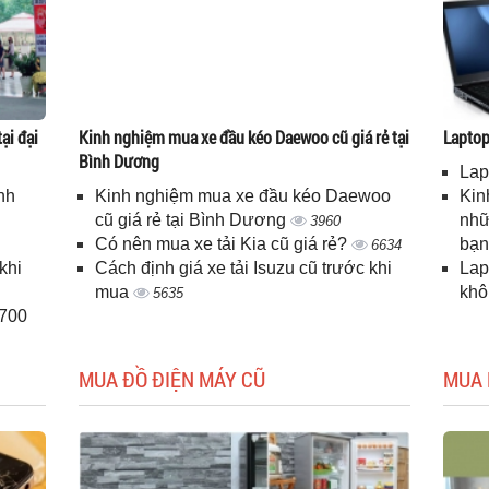
ại đại
Kinh nghiệm mua xe đầu kéo Daewoo cũ giá rẻ tại
Laptop 
Bình Dương
Lap
nh
Kinh nghiệm mua xe đầu kéo Daewoo
Kin
cũ giá rẻ tại Bình Dương
nhữ
3960
Có nên mua xe tải Kia cũ giá rẻ?
bạ
6634
khi
Cách định giá xe tải Isuzu cũ trước khi
Lap
mua
kh
5635
H700
MUA ĐỒ ĐIỆN MÁY CŨ
MUA 