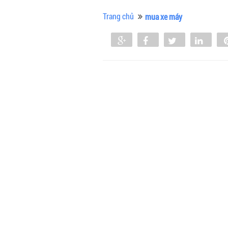
Trang chủ
mua xe máy
Share
Share
Tweet
Shar