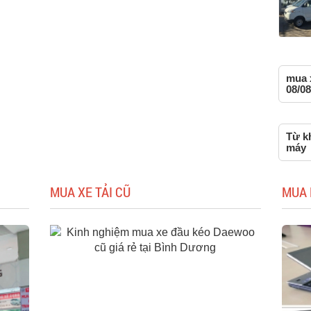
mua 
08/08
Từ k
máy
MUA XE TẢI CŨ
MUA 