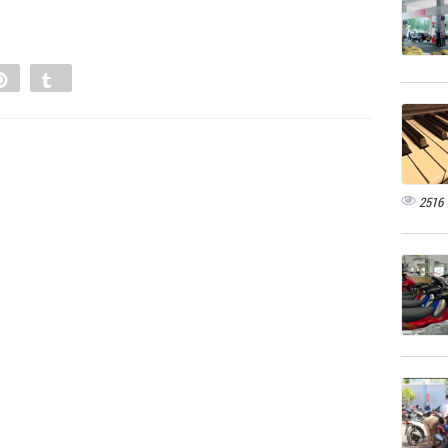
e
Pin
Tumblr
0
2516