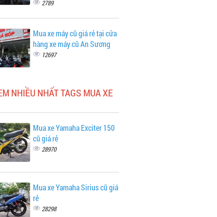
2789
Mua xe máy cũ giá rẻ tại cửa
hàng xe máy cũ An Sương
12697
EM NHIỀU NHẤT TAGS MUA XE
Mua xe Yamaha Exciter 150
cũ giá rẻ
28970
Mua xe Yamaha Sirius cũ giá
rẻ
28298