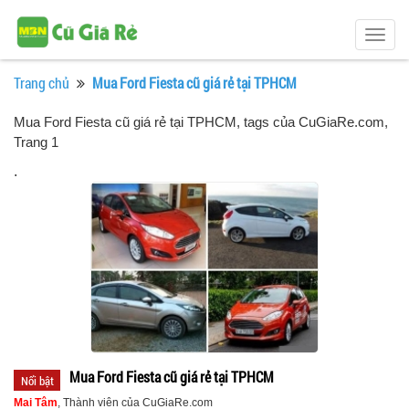
Togg
navig
Trang chủ
Mua Ford Fiesta cũ giá rẻ tại TPHCM
Mua Ford Fiesta cũ giá rẻ tại TPHCM, tags của CuGiaRe.com
,
Trang 1
.
Mua Ford Fiesta cũ giá rẻ tại TPHCM
Nổi bật
Mai Tâm
, Thành viên của CuGiaRe.com