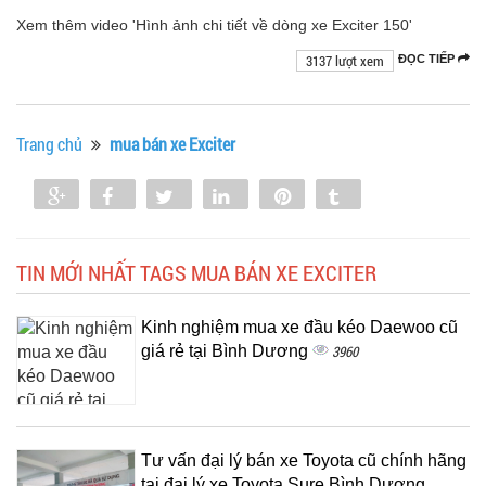
Xem thêm video 'Hình ảnh chi tiết về dòng xe Exciter 150'
3137 lượt xem
ĐỌC TIẾP
Trang chủ
mua bán xe Exciter
Share
Share
Tweet
Share
Pin
Tumblr
0
TIN MỚI NHẤT TAGS MUA BÁN XE EXCITER
Kinh nghiệm mua xe đầu kéo Daewoo cũ
giá rẻ tại Bình Dương
3960
Tư vấn đại lý bán xe Toyota cũ chính hãng
tại đại lý xe Toyota Sure Bình Dương