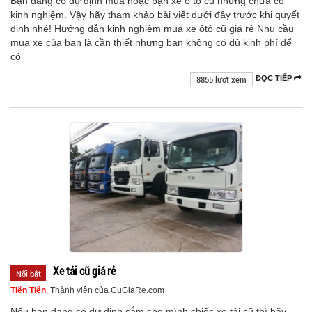
Bạn đang có dự định mua hoặc bạn xe ô tô cũ nhưng chưa có
kinh nghiệm. Vậy hãy tham khảo bài viết dưới đây trước khi quyết
định nhé! Hướng dẫn kinh nghiệm mua xe ôtô cũ giá rẻ Nhu cầu
mua xe của bạn là cần thiết nhưng bạn không có đủ kinh phí để
có
8855 lượt xem
ĐỌC TIẾP
Xe tải cũ giá rẻ
Nổi bật
Tiên Tiên
, Thành viên của CuGiaRe.com
Nếu bạn đang có dự định sắm cho mình chiếc xe tải cũ thì hãy