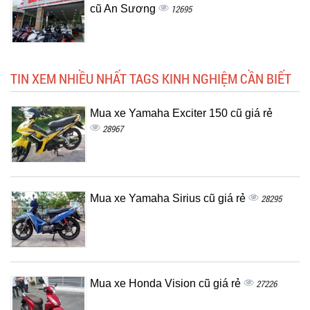
cũ An Sương
12695
TIN XEM NHIỀU NHẤT TAGS KINH NGHIỆM CẦN BIẾT
Mua xe Yamaha Exciter 150 cũ giá rẻ
28967
Mua xe Yamaha Sirius cũ giá rẻ
28295
Mua xe Honda Vision cũ giá rẻ
27226