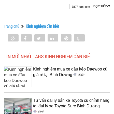
7807 lượt xem
ĐỌC TIẾP
Trang chủ
Kinh nghiệm cần biết
Share
Share
Tweet
Share
Pin
Tumblr
0
TIN MỚI NHẤT TAGS KINH NGHIỆM CẦN BIẾT
Kinh nghiệm mua xe đầu kéo Daewoo cũ
giá rẻ tại Bình Dương
3960
Tư vấn đại lý bán xe Toyota cũ chính hãng
tại đại lý xe Toyota Sure Bình Dương
4192