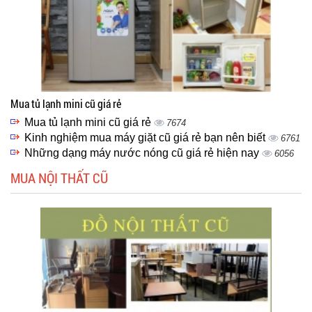
Mua tủ lạnh mini cũ giá rẻ
Mua tủ lạnh mini cũ giá rẻ
7674
Kinh nghiệm mua máy giặt cũ giá rẻ bạn nên biết
6761
Những dạng máy nước nóng cũ giá rẻ hiện nay
6056
MUA NỘI THẤT CŨ