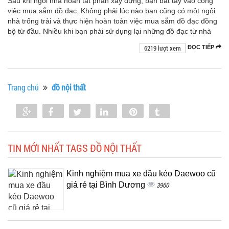
Sau khi ngôi nhà hoàn tất phần xây dựng, bạn bắt tay vào công
việc mua sắm đồ đạc. Không phải lúc nào bạn cũng có một ngôi
nhà trống trải và thực hiện hoàn toàn việc mua sắm đồ đạc đồng
bộ từ đầu. Nhiều khi bạn phải sử dụng lại những đồ đạc từ nhà
6219 lượt xem
ĐỌC TIẾP
Trang chủ
đồ nội thất
Share
Share
Tweet
Share
Pin
Tumblr
0
TIN MỚI NHẤT TAGS ĐỒ NỘI THẤT
Kinh nghiệm mua xe đầu kéo Daewoo cũ
giá rẻ tại Bình Dương
3960