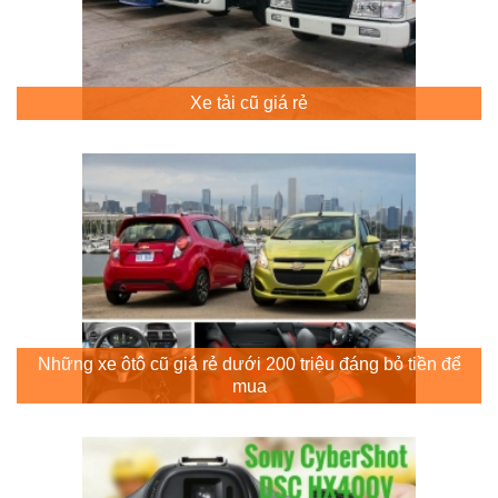
Xe tải cũ giá rẻ
Những xe ôtô cũ giá rẻ dưới 200 triệu đáng bỏ tiền để
mua