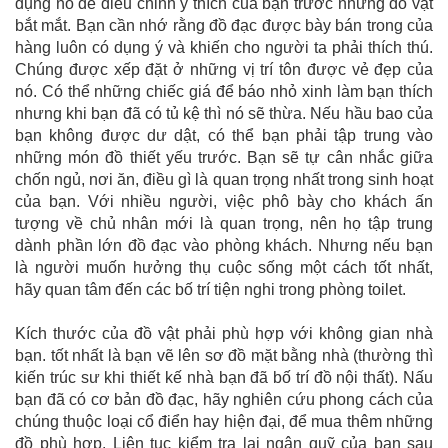
dụng nó để điều chỉnh ý thích của bạn trước những đồ vật
bắt mắt. Bạn cần nhớ rằng đồ đạc được bày bán trong của
hàng luôn có dụng ý và khiến cho người ta phải thích thú.
Chúng được xếp đặt ở những vị trí tôn được vẻ đẹp của
nó. Có thể những chiếc giá để báo nhỏ xinh làm bạn thích
nhưng khi bạn đã có tủ kệ thì nó sẽ thừa. Nếu hầu bao của
bạn không được dư dật, có thể bạn phải tập trung vào
những món đồ thiết yếu trước. Bạn sẽ tự cân nhắc giữa
chốn ngủ, nơi ăn, điều gì là quan trọng nhất trong sinh hoạt
của bạn. Với nhiều người, việc phô bày cho khách ấn
tượng về chủ nhân mới là quan trọng, nên họ tập trung
dành phần lớn đồ đạc vào phòng khách. Nhưng nếu bạn
là người muốn hưởng thụ cuộc sống một cách tốt nhất,
hãy quan tâm đến các bố trí tiện nghi trong phòng toilet.
Kích thước của đồ vật phải phù hợp với không gian nhà
bạn. tốt nhất là bạn vẽ lên sơ đồ mặt bằng nhà (thường thì
kiến trúc sư khi thiết kế nhà bạn đã bố trí đồ nội thất). Nấu
bạn đã có cơ bản đồ đạc, hãy nghiên cứu phong cách của
chúng thuộc loại cổ điển hay hiện đại, để mua thêm những
đồ phù hợp. Liên tục kiểm tra lại ngân quỹ của bạn sau