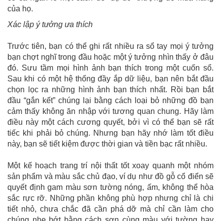
của họ.
Xác lập ý tưởng ưa thích
Trước tiên, bạn có thể ghi rất nhiều ra sổ tay mọi ý tưởng
bạn chợt nghĩ trong đầu hoặc một ý tưởng nhìn thấy ở đâu
đó. Sưu tầm mọi hình ảnh bạn thích trong một cuốn sổ.
Sau khi có một hệ thống đầy ắp dữ liệu, bạn nên bắt đầu
chọn lọc ra những hình ảnh bạn thích nhất. Rồi bạn bắt
đầu “gắn kết” chúng lại bằng cách loại bỏ những đồ bạn
cảm thấy không ăn nhập với tương quan chung. Hãy làm
điều này một cách cương quyết, bởi vì có thể bạn sẽ rất
tiếc khi phải bỏ chúng. Nhưng bạn hãy nhớ làm tốt điều
này, bạn sẽ tiết kiệm được thời gian và tiền bạc rất nhiều.
Một kế hoạch trang trí nội thất tốt xoay quanh một nhóm
sản phẩm và màu sắc chủ đạo, ví dụ như đồ gỗ cổ điển sẽ
quyết định gam màu sơn tường nóng, ấm, không thể hòa
sắc rực rỡ. Những phần không phù hợp nhưng chỉ là chi
tiết nhỏ, chưa chắc đã cần phá dỡ mà chỉ cần làm cho
chúng nhẹ bớt bằng cách sơn cùng màu với tường hay