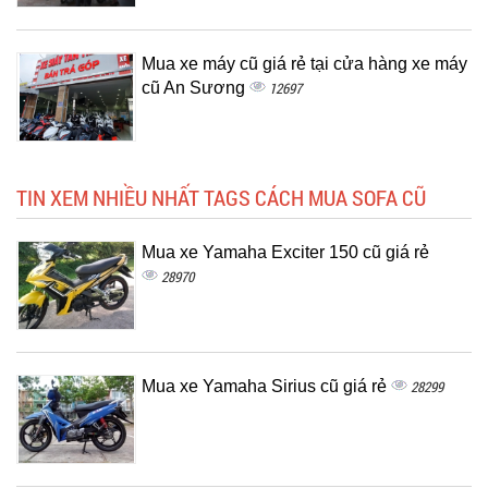
Mua xe máy cũ giá rẻ tại cửa hàng xe máy
cũ An Sương
12697
TIN XEM NHIỀU NHẤT TAGS CÁCH MUA SOFA CŨ
Mua xe Yamaha Exciter 150 cũ giá rẻ
28970
Mua xe Yamaha Sirius cũ giá rẻ
28299