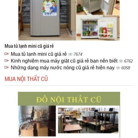
Mua tủ lạnh mini cũ giá rẻ
Mua tủ lạnh mini cũ giá rẻ
7674
Kinh nghiệm mua máy giặt cũ giá rẻ bạn nên biết
6762
Những dạng máy nước nóng cũ giá rẻ hiện nay
6058
MUA NỘI THẤT CŨ