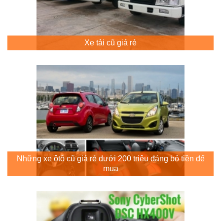
Xe tải cũ giá rẻ
Những xe ôtô cũ giá rẻ dưới 200 triệu đáng bỏ tiền để
mua