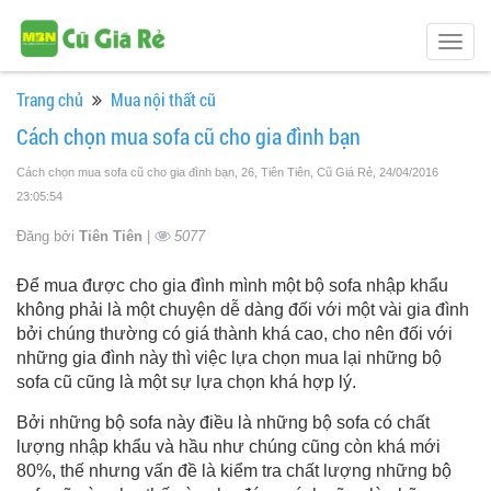
Togg
navig
Trang chủ
Mua nội thất cũ
Cách chọn mua sofa cũ cho gia đình bạn
Cách chọn mua sofa cũ cho gia đình bạn, 26, Tiên Tiên, Cũ Giá Rẻ
, 24/04/2016
23:05:54
Đăng bởi
Tiên Tiên
|
5077
Để mua được cho gia đình mình một bộ sofa nhập khẩu
không phải là một chuyện dễ dàng đối với một vài gia đình
bởi chúng thường có giá thành khá cao, cho nên đối với
những gia đình này thì việc lựa chọn mua lại những bộ
sofa cũ cũng là một sự lựa chọn khá hợp lý.
Bởi những bộ sofa này điều là những bộ sofa có chất
lượng nhập khẩu và hầu như chúng cũng còn khá mới
80%, thế nhưng vấn đề là kiểm tra chất lượng những bộ