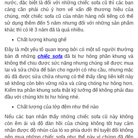
nước, đặc biệt là đối với những chiếc sofa cũ thì các bạn
càng cần phải chú ý hơn vế vấn đề thương hiệu của
chúng, một chiếc sofa cũ của nhãn hàng nổi tiếng có thể
sử dụng thêm đến 5 năm nhưng đối với những sản phẩm
khác thì có lẽ 3 năm đã là quá nhiều.
Chất lượng khung ghế
Đây là một yếu tố quan trọng bởi có một số người thường
bán đi những
chiếc sofa
đã bị hư hỏng phần khung và
không thể chịu được sức nặng nhưng chúng sẽ được mua
lại và sửa chữa để bán cho người có nhu cầu, nhưng mặc
dù đã được sửa chữa nhưng có thể thấy rằng liên kết này
sẽ không còn bền vững nữa và cũng chóng hư hỏng hơn.
Kiểm tra phần khung sofa thật kỹ lưỡng để không phải đau
đầu với chúng khi bị hư hỏng nhé.
Chất lượng của lớp đệm như thế nào
Nếu các bạn nhận thấy những chiếc sofa cũ này không
còn êm ái và độ đàn hồi của chúng không tốt hay cảm
nhận được độ nhún của lò xo phía dưới thì tuyệt đối không
nên mua những chiếc sofa như thế này vì chúng đã đến