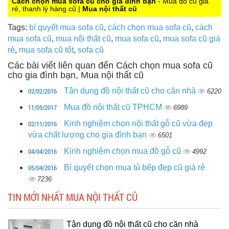
Cách chọn mua sofa cũ cho gia đình bạn
- Mua đồ cũ giá
rẻ, thanh lý hàng cũ |
Mua nội thất cũ
Tags:
bí quyết mua sofa cũ
,
cách chọn mua sofa cũ
,
cách
mua sofa cũ
,
mua nội thất cũ
,
mua sofa cũ
,
mua sofa cũ giá
rẻ
,
mua sofa cũ tốt
,
sofa cũ
Các bài viết liên quan đến Cách chọn mua sofa cũ
cho gia đình bạn, Mua nội thất cũ
02/02/2016
Tận dụng đồ nội thất cũ cho căn nhà
6220
11/05/2017
Mua đồ nội thất cũ TPHCM
6989
02/11/2016
Kinh nghiệm chọn nội thất gỗ cũ vừa đẹp
vừa chất lượng cho gia đình bạn
6501
04/04/2016
Kinh nghiệm chọn mua đồ gỗ cũ
4992
05/04/2016
Bí quyết chọn mua tủ bếp đẹp cũ giá rẻ
7236
TIN MỚI NHẤT MUA NỘI THẤT CŨ
Tận dụng đồ nội thất cũ cho căn nhà