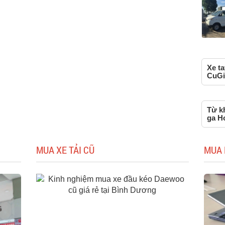
Xe ta
CuGi
Từ kh
ga H
MUA XE TẢI CŨ
MUA 