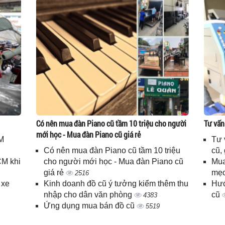
Có nên mua đàn Piano cũ tầm 10 triệu cho người
Tư vấn
mới học - Mua đàn Piano cũ giá rẻ
M
Tư 
Có nên mua đàn Piano cũ tầm 10 triệu
cũ,
CM khi
cho người mới học - Mua đàn Piano cũ
Mua
giá rẻ
mẹo
2516
 xe
Kinh doanh đồ cũ ý tưởng kiểm thêm thu
Hướ
nhập cho dân văn phòng
cũ
4383
Ứng dụng mua bán đồ cũ
5519