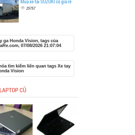
Mua xe tải SUZUKI cũ giá rẻ
25757
y ga Honda Vision, tags của
aRe.com, 07/08/2026 21:07:04
óa tìm kiếm liên quan tags Xe tay
onda Vision
LAPTOP CŨ