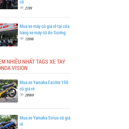
cũ
2789
Mua xe máy cũ giá rẻ tại cửa
hàng xe máy cũ An Sương
12696
EM NHIỀU NHẤT TAGS XE TAY
ONDA VISION
Mua xe Yamaha Exciter 150
cũ giá rẻ
28969
Mua xe Yamaha Sirius cũ giá
rẻ