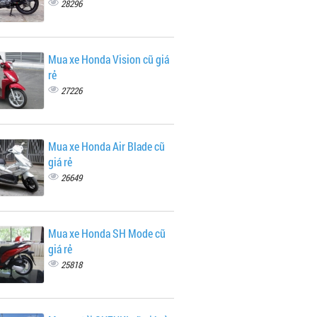
28296
Mua xe Honda Vision cũ giá
rẻ
27226
Mua xe Honda Air Blade cũ
giá rẻ
26649
Mua xe Honda SH Mode cũ
giá rẻ
25818