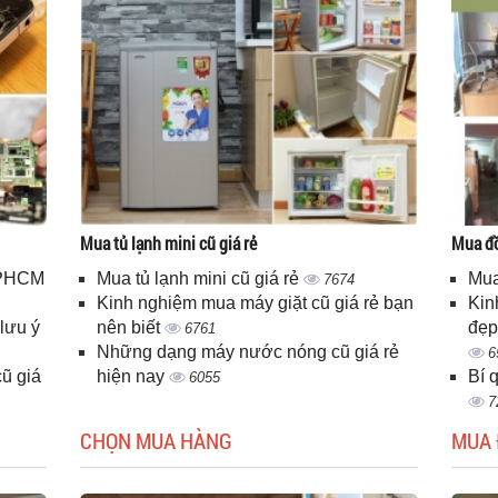
Mua tủ lạnh mini cũ giá rẻ
Mua đồ
 TPHCM
Mua tủ lạnh mini cũ giá rẻ
Mua
7674
Kinh nghiệm mua máy giặt cũ giá rẻ bạn
Kin
lưu ý
nên biết
đẹp
6761
Những dạng máy nước nóng cũ giá rẻ
6
ũ giá
hiện nay
Bí 
6055
7
CHỌN MUA HÀNG
MUA 