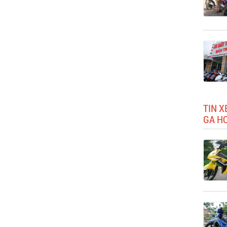
TIN X
GA H