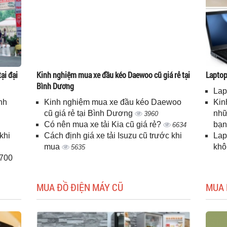
ại đại
Kinh nghiệm mua xe đầu kéo Daewoo cũ giá rẻ tại
Laptop 
Bình Dương
Lap
nh
Kinh nghiệm mua xe đầu kéo Daewoo
Kin
cũ giá rẻ tại Bình Dương
nhữ
3960
Có nên mua xe tải Kia cũ giá rẻ?
bạ
6634
khi
Cách định giá xe tải Isuzu cũ trước khi
Lap
mua
kh
5635
H700
MUA ĐỒ ĐIỆN MÁY CŨ
MUA 