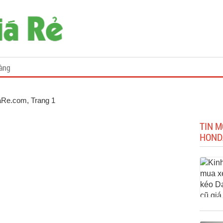
àng
iaRe.com
, Trang 1
TIN M
HOND