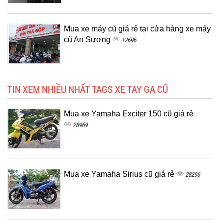
Mua xe máy cũ giá rẻ tại cửa hàng xe máy
cũ An Sương
12696
TIN XEM NHIỀU NHẤT TAGS XE TAY GA CŨ
Mua xe Yamaha Exciter 150 cũ giá rẻ
28969
Mua xe Yamaha Sirius cũ giá rẻ
28296