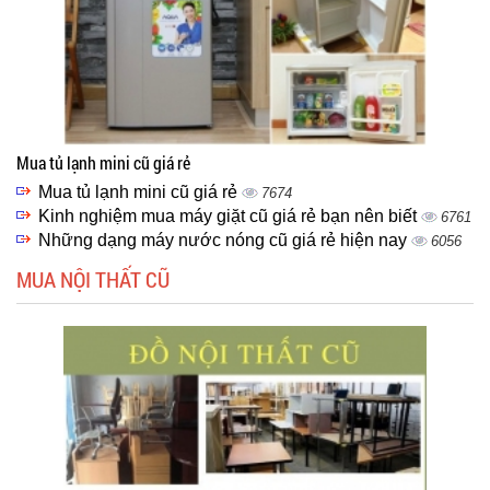
Mua tủ lạnh mini cũ giá rẻ
Mua tủ lạnh mini cũ giá rẻ
7674
Kinh nghiệm mua máy giặt cũ giá rẻ bạn nên biết
6761
Những dạng máy nước nóng cũ giá rẻ hiện nay
6056
MUA NỘI THẤT CŨ