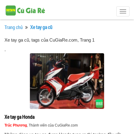
Togg
navig
Trang chủ
Xe tay ga cũ
Xe tay ga cũ, tags của CuGiaRe.com
, Trang 1
.
Xe tay ga Honda
Trúc Phương
, Thành viên của CuGiaRe.com