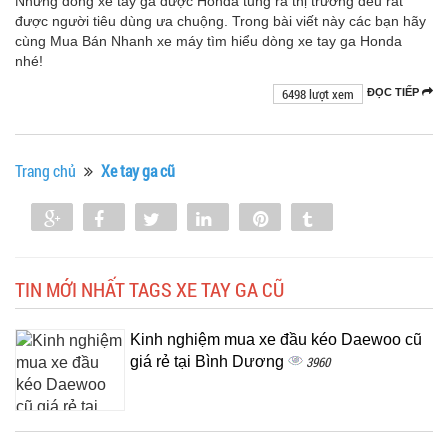
Những dòng xe tay ga được Honda tung ra thị trường đều rất
được người tiêu dùng ưa chuộng. Trong bài viết này các bạn hãy
cùng Mua Bán Nhanh xe máy tìm hiểu dòng xe tay ga Honda
nhé!
6498 lượt xem
ĐỌC TIẾP
Trang chủ
Xe tay ga cũ
Share
Share
Tweet
Share
Pin
Tumblr
0
TIN MỚI NHẤT TAGS XE TAY GA CŨ
Kinh nghiệm mua xe đầu kéo Daewoo cũ
giá rẻ tại Bình Dương
3960