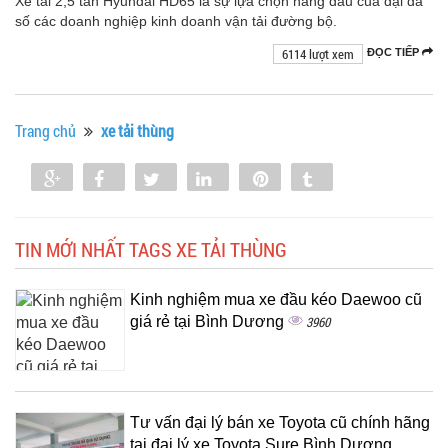
Xe tải 2,5 tấn Hyundai HD65 là sự lựa chọn hàng đầu của đại đa
số các doanh nghiệp kinh doanh vận tải đường bộ.
6114 lượt xem
ĐỌC TIẾP
Trang chủ
xe tải thùng
Share
Share
Tweet
Share
Pin
Tumblr
0
TIN MỚI NHẤT TAGS XE TẢI THÙNG
Kinh nghiệm mua xe đầu kéo Daewoo cũ
giá rẻ tại Bình Dương
3960
Tư vấn đại lý bán xe Toyota cũ chính hãng
tại đại lý xe Toyota Sure Bình Dương