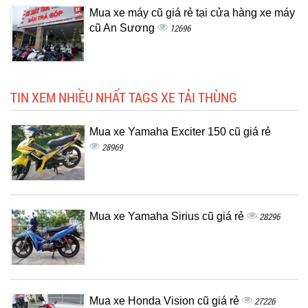
Mua xe máy cũ giá rẻ tại cửa hàng xe máy
cũ An Sương
12696
TIN XEM NHIỀU NHẤT TAGS XE TẢI THÙNG
Mua xe Yamaha Exciter 150 cũ giá rẻ
28969
Mua xe Yamaha Sirius cũ giá rẻ
28296
Mua xe Honda Vision cũ giá rẻ
27226