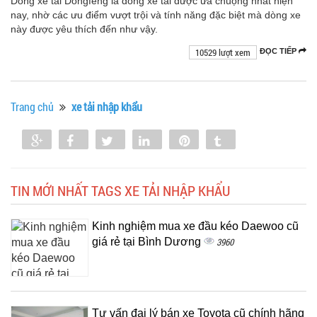
Dòng xe tải Dongfeng là dòng xe tải được ưa chuộng nhất hiện
nay, nhờ các ưu điểm vượt trội và tính năng đặc biệt mà dòng xe
này được yêu thích đến như vậy.
10529 lượt xem
ĐỌC TIẾP
Trang chủ
xe tải nhập khẩu
Share
Share
Tweet
Share
Pin
Tumblr
0
TIN MỚI NHẤT TAGS XE TẢI NHẬP KHẨU
Kinh nghiệm mua xe đầu kéo Daewoo cũ
giá rẻ tại Bình Dương
3960
Tư vấn đại lý bán xe Toyota cũ chính hãng