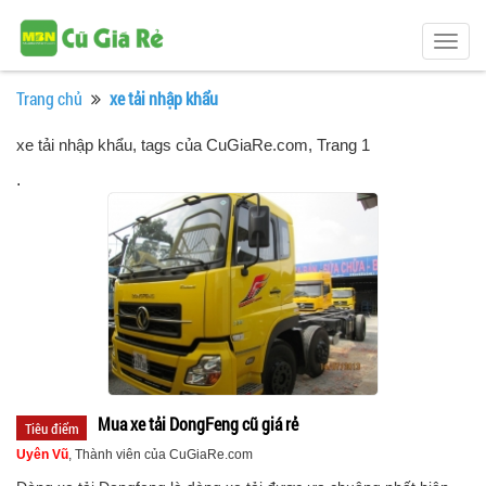
Togg
navig
Trang chủ
xe tải nhập khẩu
xe tải nhập khẩu, tags của CuGiaRe.com
, Trang 1
.
Mua xe tải DongFeng cũ giá rẻ
Tiêu điểm
Uyên Vũ
, Thành viên của CuGiaRe.com