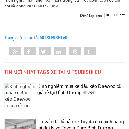
'Tiện nghi', Thân thiện với môi trường' và 'Tiết kiệm' là 3 tiêu chí
nói về dòng xe tải MITSUBISHI.
12043 lượt xem
ĐỌC TIẾP
Trang chủ
xe tải MITSUBISHI cũ
Share
Share
Tweet
Share
Pin
Tumblr
0
TIN MỚI NHẤT TAGS XE TẢI MITSUBISHI CŨ
Kinh nghiệm mua xe đầu kéo Daewoo cũ
giá rẻ tại Bình Dương
3960
Tư vấn đại lý bán xe Toyota cũ chính hãng
tại đại lý xe Toyota Sure Bình Dương