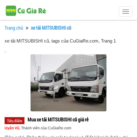
Togg
navig
Trang chủ
xe tải MITSUBISHI cũ
xe tải MITSUBISHI cũ, tags của CuGiaRe.com
, Trang 1
.
Mua xe tải MITSUBISHI cũ giá rẻ
Tiêu điểm
Uyên Vũ
, Thành viên của CuGiaRe.com