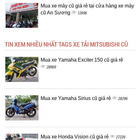
Mua xe máy cũ giá rẻ tại cửa hàng xe máy
cũ An Sương
12696
TIN XEM NHIỀU NHẤT TAGS XE TẢI MITSUBISHI CŨ
Mua xe Yamaha Exciter 150 cũ giá rẻ
28969
Mua xe Yamaha Sirius cũ giá rẻ
28296
Mua xe Honda Vision cũ giá rẻ
27226