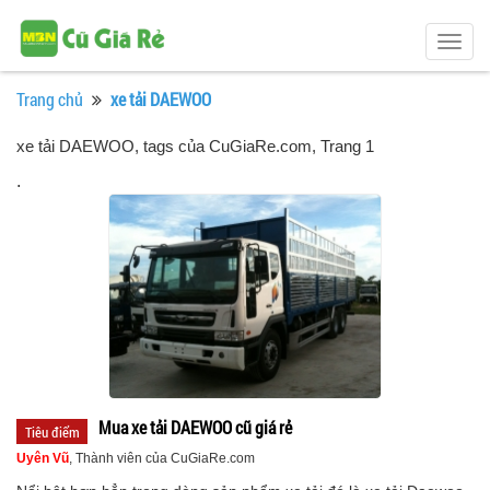
Togg
navig
Trang chủ
xe tải DAEWOO
xe tải DAEWOO, tags của CuGiaRe.com
, Trang 1
.
Mua xe tải DAEWOO cũ giá rẻ
Tiêu điểm
Uyên Vũ
, Thành viên của CuGiaRe.com