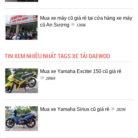
Mua xe máy cũ giá rẻ tại cửa hàng xe máy
cũ An Sương
12696
TIN XEM NHIỀU NHẤT TAGS XE TẢI DAEWOO
Mua xe Yamaha Exciter 150 cũ giá rẻ
28969
Mua xe Yamaha Sirius cũ giá rẻ
28296