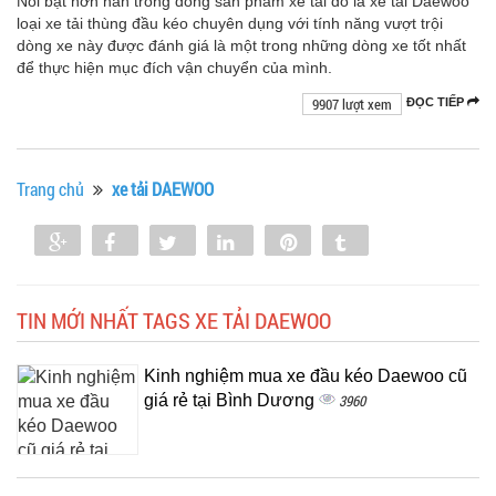
Nổi bật hơn hẳn trong dòng sản phẩm xe tải đó là xe tải Daewoo
loại xe tải thùng đầu kéo chuyên dụng với tính năng vượt trội
dòng xe này được đánh giá là một trong những dòng xe tốt nhất
để thực hiện mục đích vận chuyển của mình.
9907 lượt xem
ĐỌC TIẾP
Trang chủ
xe tải DAEWOO
Share
Share
Tweet
Share
Pin
Tumblr
0
TIN MỚI NHẤT TAGS XE TẢI DAEWOO
Kinh nghiệm mua xe đầu kéo Daewoo cũ
giá rẻ tại Bình Dương
3960