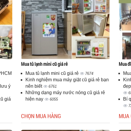
Mua tủ lạnh mini cũ giá rẻ
Mua đồ
 TPHCM
Mua tủ lạnh mini cũ giá rẻ
Mua
7674
Kinh nghiệm mua máy giặt cũ giá rẻ bạn
Kin
lưu ý
nên biết
đẹp
6761
Những dạng máy nước nóng cũ giá rẻ
6
ũ giá
hiện nay
Bí 
6055
7
CHỌN MUA HÀNG
MUA 