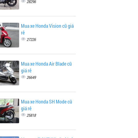
28296
Mua xe Honda Vision cũ giá
rẻ
27226
Mua xe Honda Air Blade cũ
giá rẻ
26649
Mua xe Honda SH Mode cũ
giá rẻ
25818