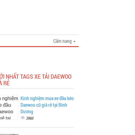
Cẩm nang
ỚI NHẤT TAGS XE TẢI DAEWOO
Á RẺ
Kinh nghiệm mua xe đầu kéo
Daewoo cũ giá rẻ tại Bình
Dương
3960