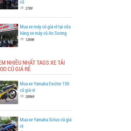
cũ
2789
Mua xe máy cũ giá rẻ tại cửa
hàng xe máy cũ An Sương
12696
EM NHIỀU NHẤT TAGS XE TẢI
OO CŨ GIÁ RẺ
Mua xe Yamaha Exciter 150
cũ giá rẻ
28969
Mua xe Yamaha Sirius cũ giá
rẻ