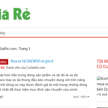
àng
uGiaRe.com
, Trang 1
TIN M
Mua xe tải DAEWOO cũ giá rẻ
 điểm
CŨ GI
 Vũ
, Thành viên của CuGiaRe.com
bật hơn hẳn trong dòng sản phẩm xe tải đó là xe tải
oo loại xe tải thùng đầu kéo chuyên dụng với tính năng
 trội dòng xe này được đánh giá là một trong những dòng
ốt nhất để thực hiện mục đích vận chuyển của mình.
07
ĐỌC TIẾP