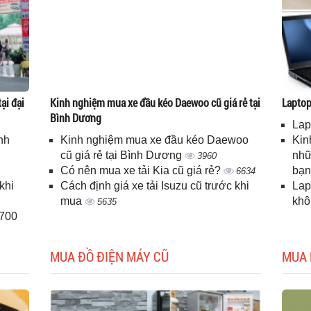
ại đại
Kinh nghiệm mua xe đầu kéo Daewoo cũ giá rẻ tại
Laptop 
Bình Dương
Lap
nh
Kinh nghiệm mua xe đầu kéo Daewoo
Kin
cũ giá rẻ tại Bình Dương
nhữ
3960
Có nên mua xe tải Kia cũ giá rẻ?
bạ
6634
khi
Cách định giá xe tải Isuzu cũ trước khi
Lap
mua
kh
5635
H700
MUA ĐỒ ĐIỆN MÁY CŨ
MUA 