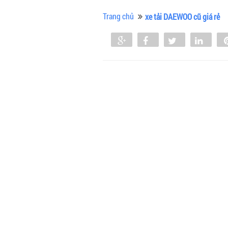
Trang chủ
xe tải DAEWOO cũ giá rẻ
Share
Share
Tweet
Shar