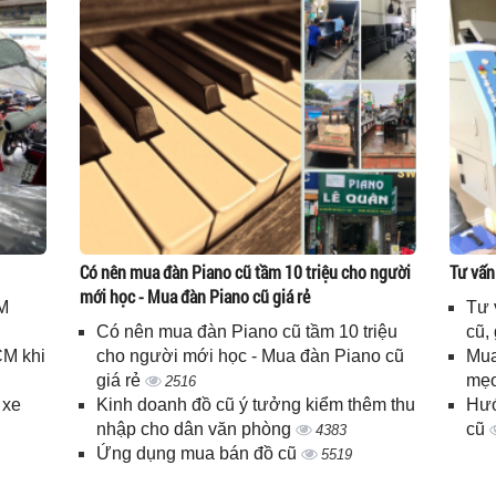
Có nên mua đàn Piano cũ tầm 10 triệu cho người
Tư vấn
mới học - Mua đàn Piano cũ giá rẻ
M
Tư 
Có nên mua đàn Piano cũ tầm 10 triệu
cũ,
CM khi
cho người mới học - Mua đàn Piano cũ
Mua
giá rẻ
mẹo
2516
 xe
Kinh doanh đồ cũ ý tưởng kiểm thêm thu
Hướ
nhập cho dân văn phòng
cũ
4383
Ứng dụng mua bán đồ cũ
5519