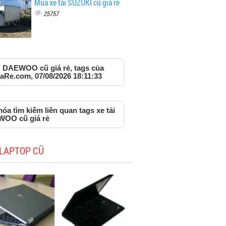
Mua xe tải SUZUKI cũ giá rẻ
25757
ải DAEWOO cũ giá rẻ, tags của
aRe.com, 07/08/2026 18:11:33
óa tìm kiếm liên quan tags xe tải
OO cũ giá rẻ
LAPTOP CŨ