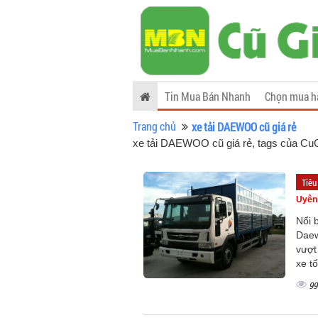
Tin Mua Bán Nhanh
Chọn mua h
Trang chủ
xe tải DAEWOO cũ giá rẻ
xe tải DAEWOO cũ giá rẻ, tags của C
Tiêu
Uyên
Nổi 
Daew
vượt
xe t
99