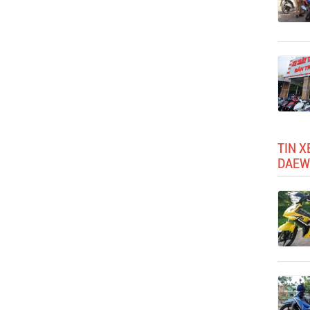
TIN X
DAEW