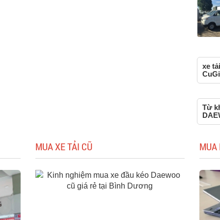
xe t
CuGi
Từ kh
DAEW
MUA XE TẢI CŨ
MUA 