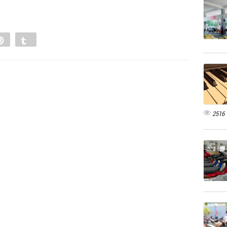
e
Pin
Tumblr
0
2516