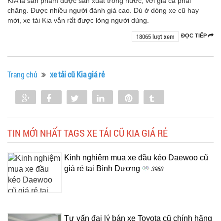
KIA là sản phẩm được sản xuất trong nước, với giá cả phải
chăng. Được nhiều người đánh giá cao. Dù ở dòng xe cũ hay
mới, xe tải Kia vẫn rất được lòng người dùng.
18065 lượt xem
ĐỌC TIẾP
Trang chủ
xe tải cũ Kia giá rẻ
Share
Share
Tweet
Share
Pin
Tumblr
0
TIN MỚI NHẤT TAGS XE TẢI CŨ KIA GIÁ RẺ
Kinh nghiệm mua xe đầu kéo Daewoo cũ
giá rẻ tại Bình Dương
3960
Tư vấn đại lý bán xe Toyota cũ chính hãng