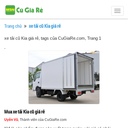
Togg
navig
Trang chủ
xe tải cũ Kia giá rẻ
xe tải cũ Kia giá rẻ, tags của CuGiaRe.com
, Trang 1
.
Mua xe tải Kia cũ giá rẻ
Uyên Vũ
, Thành viên của CuGiaRe.com