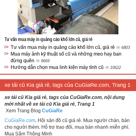
Tư vấn mua máy in quảng cáo khổ lớn cũ, giá rẻ
Tư vấn mua máy in quảng cáo khổ lớn cũ, giá rẻ
6803
Mua máy ảnh kỹ thuật số cũ và những mẹo hay bạn
đừng quên
9669
Hướng dẫn chọn mua linh kiện máy tính cũ
10622
xe tải cũ Kia giá rẻ, tags của CuGiaRe.com, Trang 1
xe tải cũ Kia giá rẻ, tags của CuGiaRe.com, nội dung
mới nhất về xe tải cũ Kia giá rẻ, Trang 1
Xem Trang Blog
CuGiaRe
CuGiaRe.com
. Hội săn đồ cũ giá rẻ. Mua người chán, bán
cho người thèm. Hỗ trợ trao đổi, mua bán nhanh miễn phí.
Mua Sắm Thông Minh