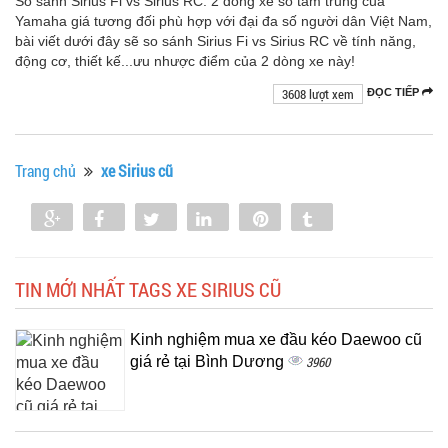
So sánh Sirius Fi vs Sirius RC: 2 dòng xe số tầm trung của
Yamaha giá tương đối phù hợp với đại đa số người dân Việt Nam,
bài viết dưới đây sẽ so sánh Sirius Fi vs Sirius RC về tính năng,
động cơ, thiết kế...ưu nhược điểm của 2 dòng xe này!
3608 lượt xem
ĐỌC TIẾP
Trang chủ
xe Sirius cũ
Share
Share
Tweet
Share
Pin
Tumblr
0
TIN MỚI NHẤT TAGS XE SIRIUS CŨ
Kinh nghiệm mua xe đầu kéo Daewoo cũ
giá rẻ tại Bình Dương
3960