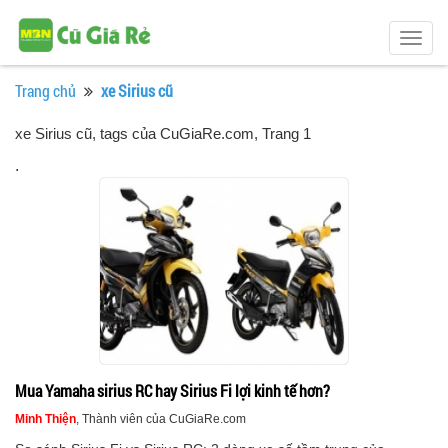
Togg
navig
Trang chủ
xe Sirius cũ
xe Sirius cũ, tags của CuGiaRe.com
, Trang 1
.
Mua Yamaha sirius RC hay Sirius Fi lợi kinh tế hơn?
Minh Thiện
, Thành viên của CuGiaRe.com