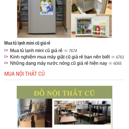
Mua tủ lạnh mini cũ giá rẻ
Mua tủ lạnh mini cũ giá rẻ
7674
Kinh nghiệm mua máy giặt cũ giá rẻ bạn nên biết
6761
Những dạng máy nước nóng cũ giá rẻ hiện nay
6055
MUA NỘI THẤT CŨ