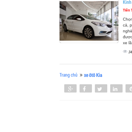
Kinh
Tiên 
Chọn
cả, 
nghi
được
xe l
34
Trang chủ
xe ôtô Kia
Share
Share
Tweet
Shar