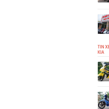
TIN X
KIA