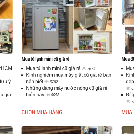
Mua tủ lạnh mini cũ giá rẻ
Mua đồ
 TPHCM
Mua tủ lạnh mini cũ giá rẻ
Mua
7674
Kinh nghiệm mua máy giặt cũ giá rẻ bạn
Kin
lưu ý
nên biết
đẹp
6762
Những dạng máy nước nóng cũ giá rẻ
6
ũ giá
hiện nay
Bí 
6058
7
CHỌN MUA HÀNG
MUA 