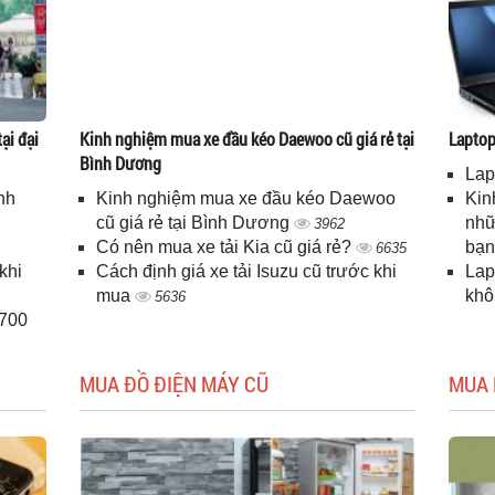
ại đại
Kinh nghiệm mua xe đầu kéo Daewoo cũ giá rẻ tại
Laptop 
Bình Dương
Lap
nh
Kinh nghiệm mua xe đầu kéo Daewoo
Kin
cũ giá rẻ tại Bình Dương
nhữ
3962
Có nên mua xe tải Kia cũ giá rẻ?
bạ
6635
khi
Cách định giá xe tải Isuzu cũ trước khi
Lap
mua
kh
5636
H700
MUA ĐỒ ĐIỆN MÁY CŨ
MUA 