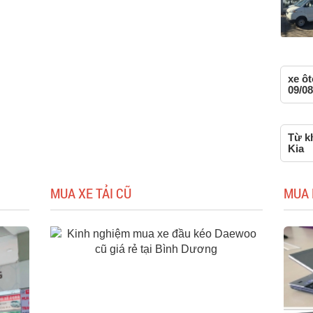
xe ô
09/08
Từ kh
Kia
MUA XE TẢI CŨ
MUA 