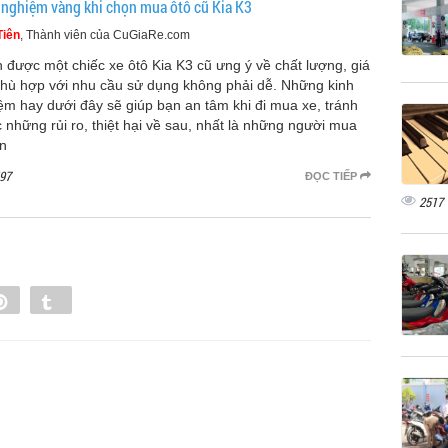
 nghiệm vàng khi chọn mua ôtô cũ Kia K3
Tiên
, Thành viên của CuGiaRe.com
 được một chiếc xe ôtô Kia K3 cũ ưng ý về chất lượng, giá
phù hợp với nhu cầu sử dụng không phải dễ. Những kinh
ệm hay dưới đây sẽ giúp bạn an tâm khi đi mua xe, tránh
 những rủi ro, thiệt hại về sau, nhất là những người mua
ần
97
ĐỌC TIẾP
2517
e
Pin
Tumblr
0