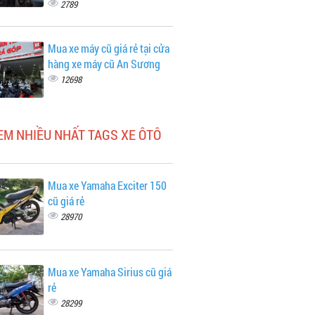
2789
Mua xe máy cũ giá rẻ tại cửa
hàng xe máy cũ An Sương
12698
EM NHIỀU NHẤT TAGS XE ÔTÔ
Mua xe Yamaha Exciter 150
cũ giá rẻ
28970
Mua xe Yamaha Sirius cũ giá
rẻ
28299