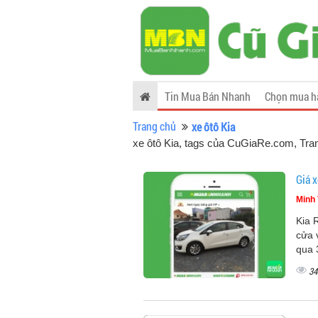
Tin Mua Bán Nhanh
Chọn mua h
Trang chủ
xe ôtô Kia
xe ôtô Kia, tags của CuGiaRe.com
, Tra
Giá x
Minh 
Kia 
cửa v
qua 
34