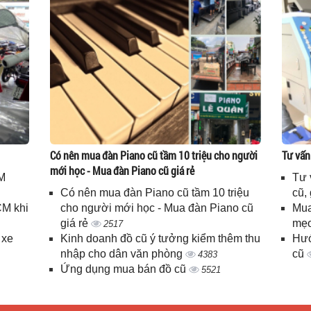
Có nên mua đàn Piano cũ tầm 10 triệu cho người
Tư vấn
mới học - Mua đàn Piano cũ giá rẻ
M
Tư 
Có nên mua đàn Piano cũ tầm 10 triệu
cũ,
CM khi
cho người mới học - Mua đàn Piano cũ
Mua
giá rẻ
mẹo
2517
 xe
Kinh doanh đồ cũ ý tưởng kiểm thêm thu
Hướ
nhập cho dân văn phòng
cũ
4383
Ứng dụng mua bán đồ cũ
5521