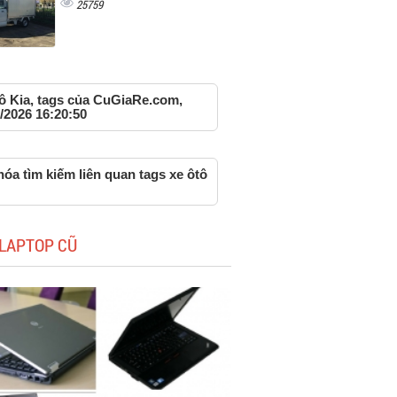
25759
tô Kia, tags của CuGiaRe.com,
/2026 16:20:50
óa tìm kiếm liên quan tags xe ôtô
LAPTOP CŨ