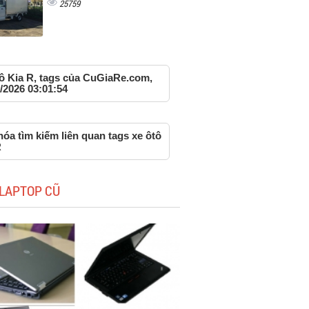
25759
tô Kia R, tags của CuGiaRe.com,
/2026 03:01:54
óa tìm kiếm liên quan tags xe ôtô
R
LAPTOP CŨ