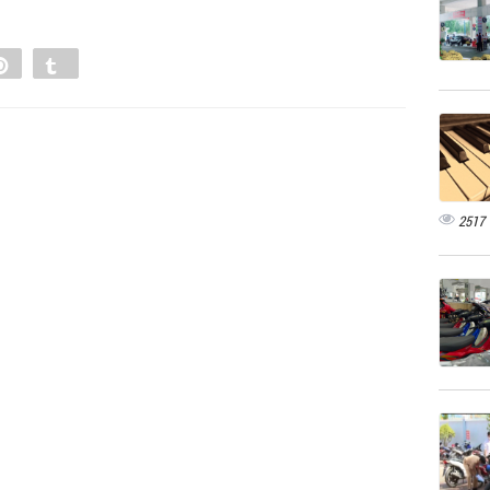
e
Pin
Tumblr
0
2517