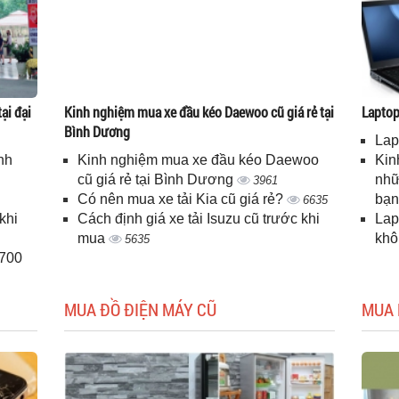
ại đại
Kinh nghiệm mua xe đầu kéo Daewoo cũ giá rẻ tại
Laptop 
Bình Dương
Lap
nh
Kinh nghiệm mua xe đầu kéo Daewoo
Kin
cũ giá rẻ tại Bình Dương
nhữ
3961
Có nên mua xe tải Kia cũ giá rẻ?
bạ
6635
khi
Cách định giá xe tải Isuzu cũ trước khi
Lap
mua
kh
5635
H700
MUA ĐỒ ĐIỆN MÁY CŨ
MUA 