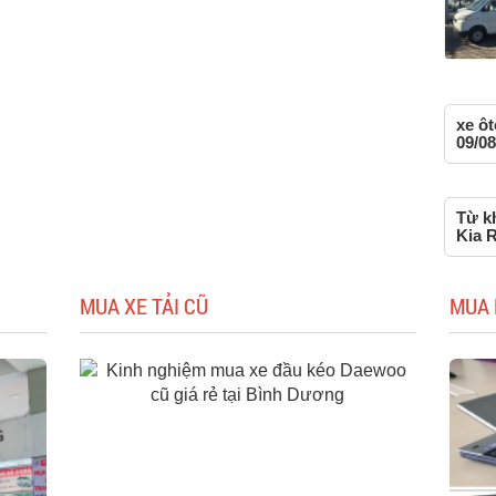
xe ô
09/08
Từ kh
Kia 
MUA XE TẢI CŨ
MUA 