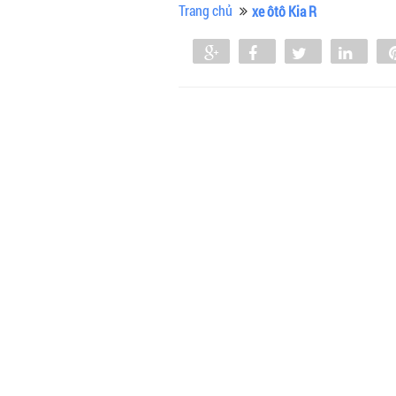
Trang chủ
xe ôtô Kia R
Share
Share
Tweet
Shar