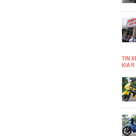
TIN X
KIA R