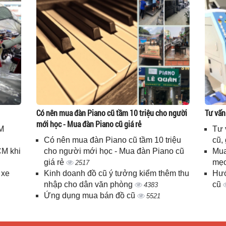
Có nên mua đàn Piano cũ tầm 10 triệu cho người
Tư vấn
mới học - Mua đàn Piano cũ giá rẻ
M
Tư 
Có nên mua đàn Piano cũ tầm 10 triệu
cũ,
CM khi
cho người mới học - Mua đàn Piano cũ
Mua
giá rẻ
mẹo
2517
 xe
Kinh doanh đồ cũ ý tưởng kiểm thêm thu
Hướ
nhập cho dân văn phòng
cũ
4383
Ứng dụng mua bán đồ cũ
5521