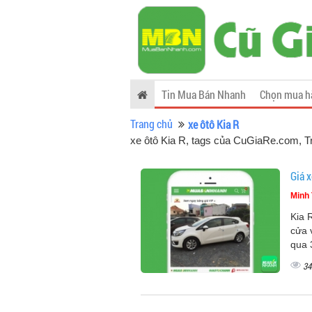
Tin Mua Bán Nhanh
Chọn mua h
Trang chủ
xe ôtô Kia R
xe ôtô Kia R, tags của CuGiaRe.com
, T
Giá x
Minh 
Kia 
cửa v
qua 
34