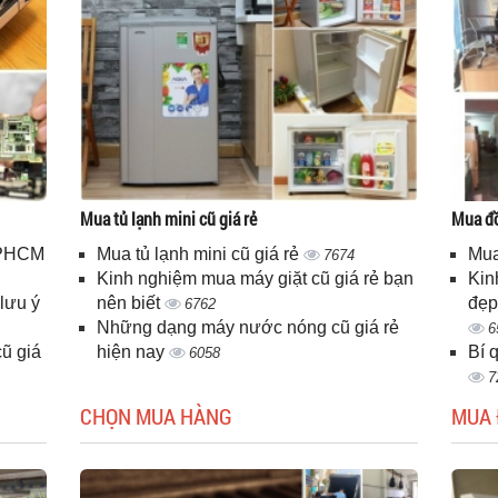
Mua tủ lạnh mini cũ giá rẻ
Mua đồ
 TPHCM
Mua tủ lạnh mini cũ giá rẻ
Mua
7674
Kinh nghiệm mua máy giặt cũ giá rẻ bạn
Kin
lưu ý
nên biết
đẹp
6762
Những dạng máy nước nóng cũ giá rẻ
6
ũ giá
hiện nay
Bí 
6058
7
CHỌN MUA HÀNG
MUA 