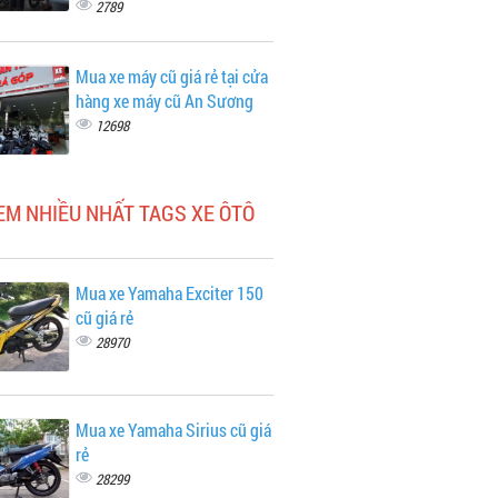
2789
Mua xe máy cũ giá rẻ tại cửa
hàng xe máy cũ An Sương
12698
EM NHIỀU NHẤT TAGS XE ÔTÔ
Mua xe Yamaha Exciter 150
cũ giá rẻ
28970
Mua xe Yamaha Sirius cũ giá
rẻ
28299