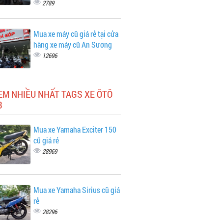
2789
Mua xe máy cũ giá rẻ tại cửa
hàng xe máy cũ An Sương
12696
EM NHIỀU NHẤT TAGS XE ÔTÔ
3
Mua xe Yamaha Exciter 150
cũ giá rẻ
28969
Mua xe Yamaha Sirius cũ giá
rẻ
28296