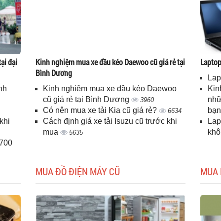
ại đại
Kinh nghiệm mua xe đầu kéo Daewoo cũ giá rẻ tại
Laptop 
Bình Dương
Lap
nh
Kinh nghiệm mua xe đầu kéo Daewoo
Kin
cũ giá rẻ tại Bình Dương
nhữ
3960
Có nên mua xe tải Kia cũ giá rẻ?
bạ
6634
khi
Cách định giá xe tải Isuzu cũ trước khi
Lap
mua
kh
5635
H700
MUA ĐỒ ĐIỆN MÁY CŨ
MUA 