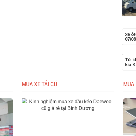
xe ô
07/08
Từ kh
kia K
MUA XE TẢI CŨ
MUA 