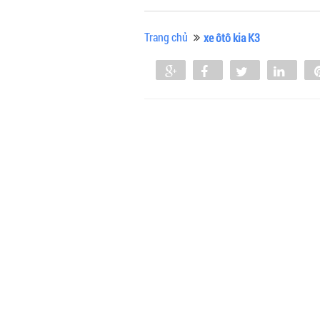
Trang chủ
xe ôtô kia K3
Share
Share
Tweet
Shar