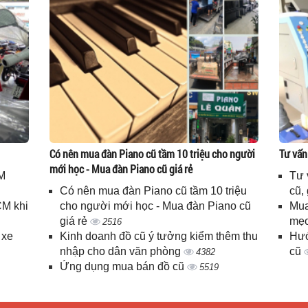
Có nên mua đàn Piano cũ tầm 10 triệu cho người
Tư vấn
mới học - Mua đàn Piano cũ giá rẻ
M
Tư 
Có nên mua đàn Piano cũ tầm 10 triệu
cũ,
CM khi
cho người mới học - Mua đàn Piano cũ
Mua
giá rẻ
mẹo
2516
 xe
Kinh doanh đồ cũ ý tưởng kiểm thêm thu
Hướ
nhập cho dân văn phòng
cũ
4382
Ứng dụng mua bán đồ cũ
5519