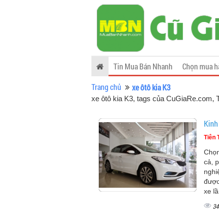
Tin Mua Bán Nhanh
Chọn mua h
Trang chủ
xe ôtô kia K3
xe ôtô kia K3, tags của CuGiaRe.com
, 
Kinh
Tiên 
Chọn
cả, 
nghi
được
xe l
34