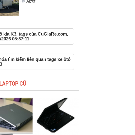
25756
tô kia K3, tags của CuGiaRe.com,
/2026 05:37:11
óa tìm kiếm liên quan tags xe ôtô
3
LAPTOP CŨ