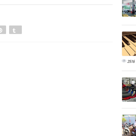
e
Pin
Tumblr
0
2516