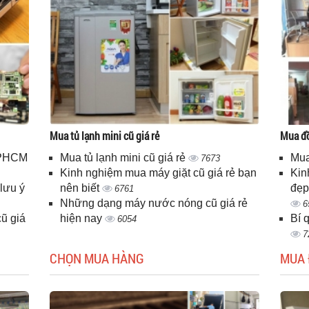
Mua tủ lạnh mini cũ giá rẻ
Mua đồ
 TPHCM
Mua tủ lạnh mini cũ giá rẻ
Mua
7673
Kinh nghiệm mua máy giặt cũ giá rẻ bạn
Kin
lưu ý
nên biết
đẹp
6761
Những dạng máy nước nóng cũ giá rẻ
6
ũ giá
hiện nay
Bí 
6054
7
CHỌN MUA HÀNG
MUA 