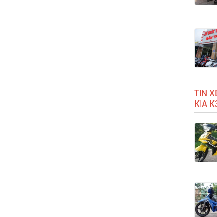
TIN X
KIA K