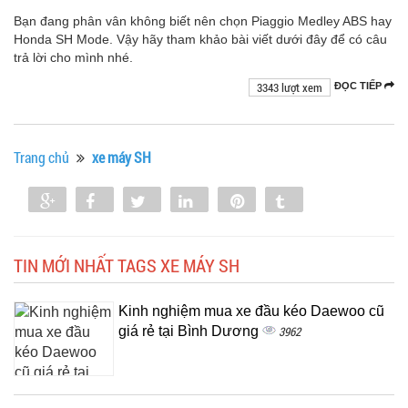
Bạn đang phân vân không biết nên chọn Piaggio Medley ABS hay
Honda SH Mode. Vậy hãy tham khảo bài viết dưới đây để có câu
trả lời cho mình nhé.
3343 lượt xem
ĐỌC TIẾP
Trang chủ
xe máy SH
Share
Share
Tweet
Share
Pin
Tumblr
0
TIN MỚI NHẤT TAGS XE MÁY SH
Kinh nghiệm mua xe đầu kéo Daewoo cũ
giá rẻ tại Bình Dương
3962