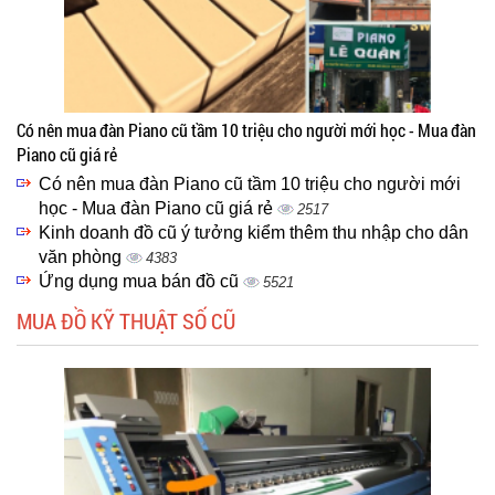
Có nên mua đàn Piano cũ tầm 10 triệu cho người mới học - Mua đàn
Piano cũ giá rẻ
Có nên mua đàn Piano cũ tầm 10 triệu cho người mới
học - Mua đàn Piano cũ giá rẻ
2517
Kinh doanh đồ cũ ý tưởng kiểm thêm thu nhập cho dân
văn phòng
4383
Ứng dụng mua bán đồ cũ
5521
MUA ĐỒ KỸ THUẬT SỐ CŨ