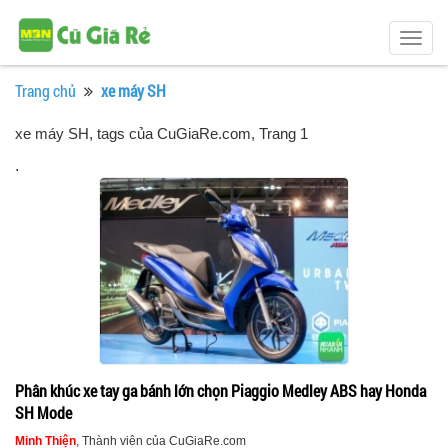
Togg
navig
Trang chủ
xe máy SH
xe máy SH, tags của CuGiaRe.com
, Trang 1
.
Phân khúc xe tay ga bánh lớn chọn Piaggio Medley ABS hay Honda
SH Mode
Minh Thiện
, Thành viên của CuGiaRe.com