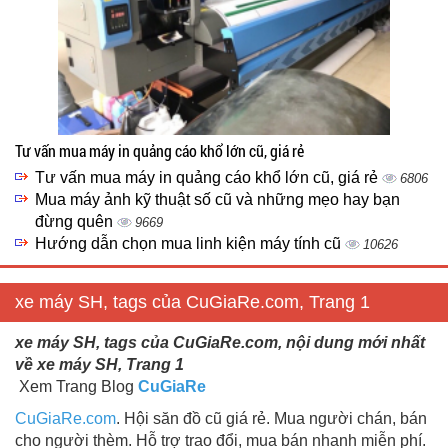
Tư vấn mua máy in quảng cáo khổ lớn cũ, giá rẻ
Tư vấn mua máy in quảng cáo khổ lớn cũ, giá rẻ
6806
Mua máy ảnh kỹ thuật số cũ và những mẹo hay bạn
đừng quên
9669
Hướng dẫn chọn mua linh kiện máy tính cũ
10626
xe máy SH, tags của CuGiaRe.com, Trang 1
xe máy SH, tags của CuGiaRe.com, nội dung mới nhất
về xe máy SH, Trang 1
Xem Trang Blog
CuGiaRe
CuGiaRe.com
. Hội săn đồ cũ giá rẻ. Mua người chán, bán
cho người thèm. Hỗ trợ trao đổi, mua bán nhanh miễn phí.