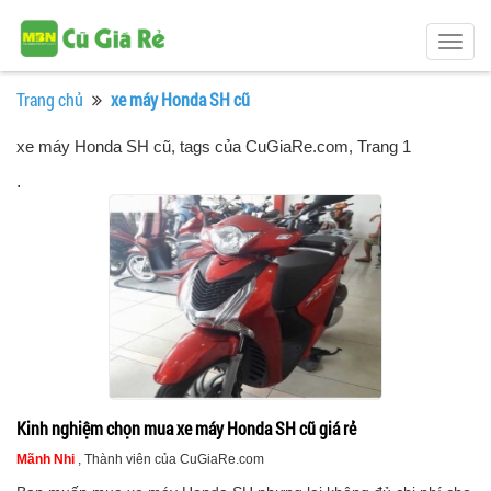
Togg
navig
Trang chủ
xe máy Honda SH cũ
xe máy Honda SH cũ, tags của CuGiaRe.com
, Trang 1
.
Kinh nghiệm chọn mua xe máy Honda SH cũ giá rẻ
Mãnh Nhi
, Thành viên của CuGiaRe.com