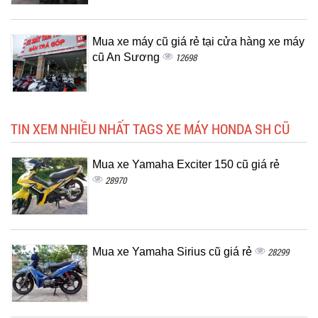
Mua xe máy cũ giá rẻ tại cửa hàng xe máy
cũ An Sương
12698
TIN XEM NHIỀU NHẤT TAGS XE MÁY HONDA SH CŨ
Mua xe Yamaha Exciter 150 cũ giá rẻ
28970
Mua xe Yamaha Sirius cũ giá rẻ
28299