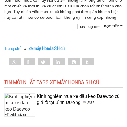
Bạn muốn mua xe máy Honda SH nhưng lại không đủ chi phí cho
một chiếc xe mới thì xe cũ chính là sự lựa chọn tốt nhất dành cho
bạn. Tuy nhiên việc mua xe cũ không phải đơn giản khi mà hiện
nay có rất nhiều cơ sở buôn bán không uy tín cung cấp những
5107 lượt xem
ĐỌC TIẾP
Trang chủ
xe máy Honda SH cũ
Share
Share
Tweet
Share
Pin
Tumblr
0
TIN MỚI NHẤT TAGS XE MÁY HONDA SH CŨ
Kinh nghiệm mua xe đầu kéo Daewoo cũ
giá rẻ tại Bình Dương
3961