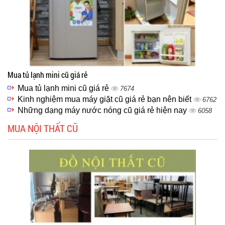
Mua tủ lạnh mini cũ giá rẻ
Mua tủ lạnh mini cũ giá rẻ
7674
Kinh nghiệm mua máy giặt cũ giá rẻ bạn nên biết
6762
Những dạng máy nước nóng cũ giá rẻ hiện nay
6058
MUA NỘI THẤT CŨ